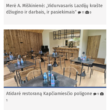
Merė A. Miškinienė: „Vidurvasaris Lazdijų krašte
džiugino ir darbais, ir pasiekimais“
11
0
Atidarė restoraną Kapčiamiesčio poligone
9
1