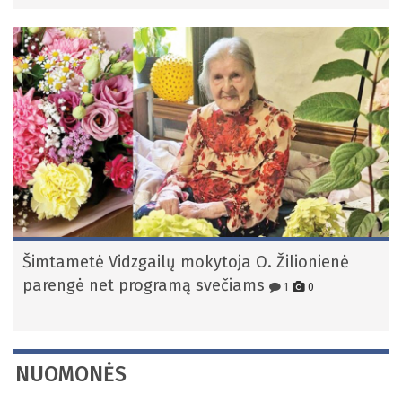
Šimtametė Vidzgailų mokytoja O. Žilionienė
parengė net programą svečiams
1
0
NUOMONĖS