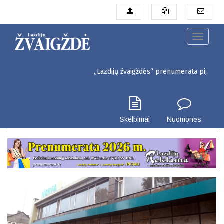
Pereiti
į
pagrindinį
turinį
Toggle
navigati
„Lazdijų žvaigždės“ prenumerata pigiau. Seinų g. 
Skelbimai
Nuomonės