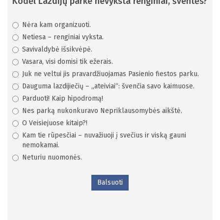
Kodėl Lazdijų parke nevyksta renginiai, šventės?
Nėra kam organizuoti.
Netiesa – renginiai vyksta.
Savivaldybė išsikvėpė.
Vasara, visi domisi tik ežerais.
Juk ne veltui jis pravardžiuojamas Pasienio fiestos parku.
Dauguma lazdijiečių – „ateiviai“: švenčia savo kaimuose.
Parduoti! Kaip hipodromą!
Nes parką nukonkuravo Nepriklausomybės aikštė.
O Veisiejuose kitaip?!
Kam tie rūpesčiai – nuvažiuoji į svečius ir viską gauni
nemokamai.
Neturiu nuomonės.
Balsuoti