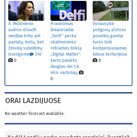
A. Miškinienė:
Pranešimas
Vyriausybė:
audros išlaužti
žiniasklaidai.
poligonų plėtros
medžiai krito ant
„Delfi“ perka
poveikis gamtai
pastatų, kelių, bet
skaitmeninės
turės būti
žmonių sužeidimų
reklamos tinklą
kompensuojamas
išvengėme
310
„Digital Matter“:
kitose teritorijose
0
kartu pasieks
0
daugiau nei 1,6
mln. vartotojų
0
ORAI LAZDIJUOSE
No weather forecast available.