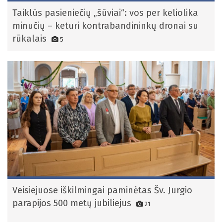
Taiklūs pasieniečių „šūviai“: vos per keliolika
minučių – keturi kontrabandininkų dronai su
rūkalais
5
Veisiejuose iškilmingai paminėtas Šv. Jurgio
parapijos 500 metų jubiliejus
21