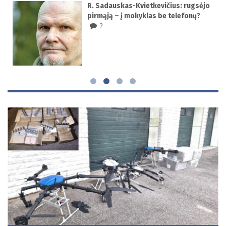
ad
R. Sadauskas-Kvietkevičius: rugsėjo
pirmąją – į mokyklas be telefonų?
2