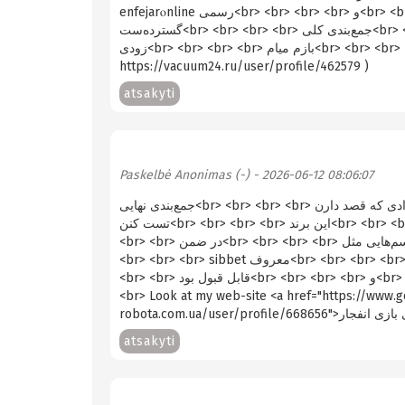
enfejarⲟnline رسمی<br> <br> <br> <br> و<br> <br> <br> <br> sib-bet<br> <br> <br> <br> نشون دادن این فضا چقدر
گسترده‌ست<br> <br> <br> <br> جمع‌بندی کلی<br> <br> <br> <br> خوشم اومد<br> <br> <br> <br> و<br> <br> <br> <br> به
زودی<br> <br> <br> <br> بازم میام<br> <br> <br> <br> my web site: رسانه دانشگاهی (Cinda -
https://vacuum24.ru/user/profile/462579 )
atsakyti
Paskelbė
Anonimas (-)
- 2026-06-12 08:06:07
جمع‌بندی نهایی<br> <br> <br> <br> برای افرادی که قصد دارن<br> <br> <br> <br> بازی انفجار آنلاین<br> <br> <br> <br> میخوان
تست کنن<br> <br> <br> <br> این برند<br> <br> <br> <br> می‌تونه مناسب باشه<br> <br> <br> <br> مفید واقع بشه<br> <br>
<br> <br> در ضمن<br> <br> <br> <br> اسم‌هایی مثل<br> <br> <br> <br> وبسایت enfejaronline<br> <br> <br> <br> و<br>
<br> <br> <br> ѕibbet معروف<br> <br> <br> <br> پیشرفت قابل توجهی داشتن<br> <br> <br> <br> نتیجه نهایی اینکه<br> <br>
<br> <br> قابل قبول بود<br> <br> <br> <br> و<br> <br> <br> <br> حتما<br> <br> <br> <br> مراجعه می‌کنم<br> <br> <br>
<br> Look at my web-site <a href="https://www.g
atsakyti