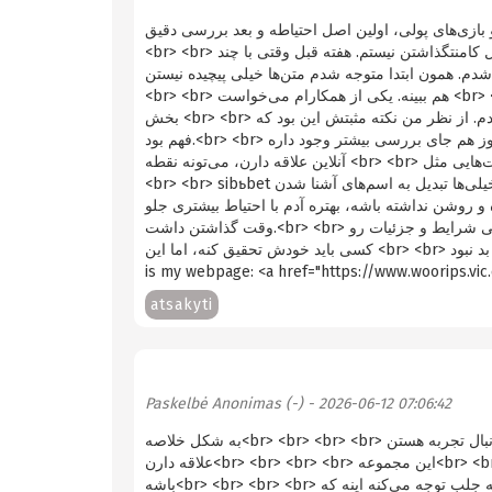
ولین اصل احتیاطه و بعد بررسی دقیق.<br> <br> درود به همه، من معمولاً
<br> <br> اهل کامنتگذاشتن نیستم. هفته قبل وقتی با چند <br> <br> نفر درباره این موضوع صحبت می‌کردیم با <br> <br> این وبسایت
مون ابتدا متوجه شدم متن‌ها خیلی پیچیده نیستن.<br> <br> چیزی که برای من مهم بود اینه کهبهتره آدم چند منبع مختلف رو
<br> <br> هم ببینه. یکی از همکارام می‌خواست <br> <br> بدونه کدوم سایت‌ها اطلاعات <br> <br> شفاف‌تری دارن. به همین خاطر چند
بخش <br> <br> رو با حوصله‌تر خوندم. از نظر من نکته مثبتش این بود که <br> <br> برای کسی که تازه با این فضا آشنا می‌شه قابل
فهم بود.<br> <br> البته هنوز هم جای بررسی بیشتر وجود داره.<br> <br> برای اون دسته از کاربرها که به <br> <br> موضوع کازینو
آنلاین علاقه دارن، می‌تونه نقطه <br> <br> شروع بدی نباشه. در کنار این موضوع سایت‌هایی مثل enfejaronline شناخته شده و پلتفرم
<br> <br> sibƅbet برای خیلی‌ها تبدیل به اسم‌های آشنا شدن.<br> <br> یکی از آشناهای من بیشتر <br> <br> دنبال پیش‌بینی ورزشی
 باشه، بهتره آدم با احتیاط بیشتری جلو <br> <br> بره. در کل ارزش
وقت گذاشتن داشت.<br> <br> به نظرم بهتره قبل از هر اقدامی شرایط و جزئیات رو <br> <br> بررسی کنه. حرف آخرم اینه که هر
کسی باید خودش تحقیق کنه، اما این <br> <br> سایت برای شروع بررسی و آشنایی اولیه بد نبود.<br> <br> <br> <br> <br> <br> Here
atsakyti
Paskelbė
Anonimas (-)
- 2026-06-12 07:06:42
به شکل خلاصه<br> <br> <br> <br> برای کاربرانی کهدنبال تجربه هستن<br> <br> <br> <br> بازی‌های کازینویی<br> <br> <br> <br>
علاقه دارن<br> <br> <br> <br> این مجموعه<br> <br> <br> <br> می‌تونه یکی از گزینه‌ها باشه<br> <br> <br> <br> انتخاب درستی
باشه<br> <br> <br> <br> چیزی که جلب توجه می‌کنه اینه که<br> <br> <br> <br> دامنه‌هایی مثل<br> <br> <br> <br>