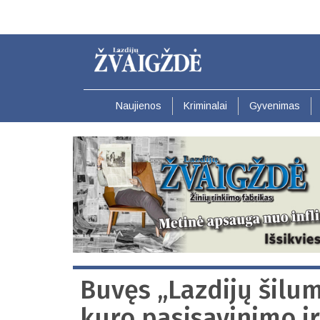
Pereiti
į
pagrindinį
turinį
Naujienos
Kriminalai
Gyvenimas
Buvęs „Lazdijų šilu
kuro pasisavinimo i