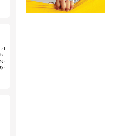
 of
ts
re-
ty-
m