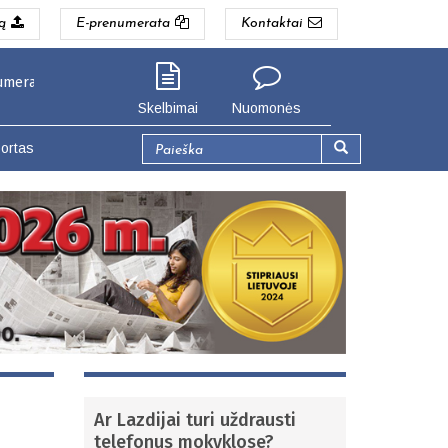
ą
E-prenumerata
Kontaktai
pigiau. Seinų g. 3, Lazdijai (Lazdijų gyventojams).
Skelbimai
Nuomonės
Paieškos
ortas
forma
Paieška
Ar Lazdijai turi uždrausti
telefonus mokyklose?