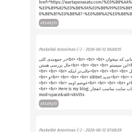
href="https://wartapenasatu.com/%E0%B
%E0%B9%82%E0%B8%9A%E0%B8%99%E0%B8
0%B8%B1%E0%B8%87-%E0%B8%A2%E0%B8%B9%
atsakyti
Paskelbė
Anonimas (-)
- 2026-06-12 06:06:15
در جمع‌بندی کلی<br> <br> <br> <br> برای کسانی که میخوان<br> <br> <br> <br> سیستم‌های شرط‌بندی<br> <br> <br> <br> در
حال بررسی هستن<br> <br> <br> <br> این سیستم<br> <br> <br> <br> به خوبی میتونه<br> <br> <br> <br> قابل توجه باشه<br>
<br> <br> <br> جالب‌تر اینکه<br> <br> <br> <br> وبسایت‌هایی مثل<br> <br> <br> <br> دامنه ｅnfｅjaronline<br> <br> <br>
<br> و<br> <br> <br> <br> sibbet جدید<br> <br> <br> <br> پیشرفت قابل توجهی داشتن<br> <br> <br> <br> جمع‌بندی کلی<br>
<br> <br> <br> خوشم اومد<br> <br> <br> <br> و<br> <br> <br> <br> باز هم حتما<br> <br> <br> <br> مراجعه می‌کنم<br> <br>
<br> <br> Herе is my blog; نکات مهم برای انتخاب سایت مناسب انفجار <br> <br> - http://www.bzsbs.cn/home.php?
mod=space&uid=484554
atsakyti
Paskelbė
Anonimas (-)
- 2026-06-12 07:06:59