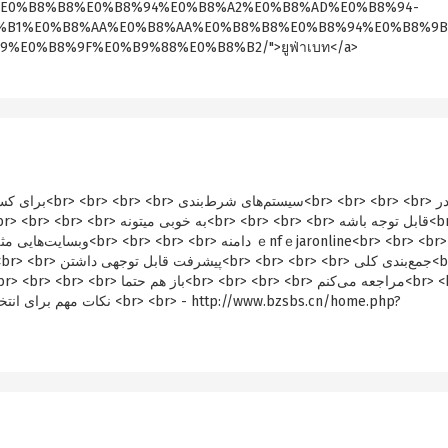
8%AA%E0%B8%B8%E0%B8%94%E0%B8%A2%E0%B8%AD%E0%B8%94-
%B1%E0%B8%AA%E0%B8%AA%E0%B8%B8%E0%B8%94%E0%B8%9
E0%B8%9F%E0%B9%88%E0%B8%B2/">ยูฟ่าเบท</a>