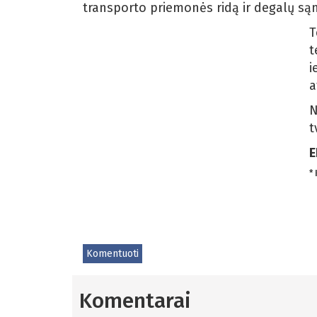
transporto priemonės ridą ir degalų są
T
t
i
a
N
t
E
*
Komentuoti
Komentarai