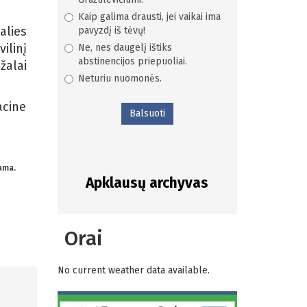
Kaip galima drausti, jei vaikai ima
alies
pavyzdį iš tėvų!
ilinį
Ne, nes daugelį ištiks
abstinencijos priepuoliai.
žalai
Neturiu nuomonės.
acine
Balsuoti
iama.
Apklausų archyvas
Orai
No current weather data available.