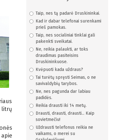
Taip, nes tą padarė Druskininkai.
Kad ir dabar telefonai surenkami
prieš pamokas.
Taip, nes socialiniai tinklai gali
pakenkti sveikatai.
Ne, reikia palaukti, ar toks
draudimas pasiteisins
Druskininkuose.
Kvėpuoti kada uždraus?
Tai turėtų spręsti Seimas, o ne
savivaldybių tarybos.
Ne, nes pagunda dar labiau
padidės.
riaus
Reikia drausti iki 14 metų.
litrų
Drausti, drausti, drausti... Kaip
sovietmečiu!
monės
Uždrausti telefonus reikia ne
vaikams, o merei su
 apie
Gražulevičiumi.