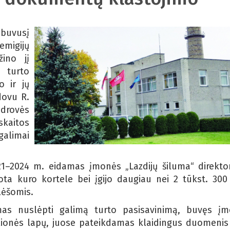
buvusį
emigijų
žino jį
 turto
o ir jų
ovu R.
ndrovės
aitos
alimai
–2024 m. eidamas įmonės „Lazdijų šiluma“ direkto
ota kuro kortele bei įgijo daugiau nei 2 tūkst. 300 
lėšomis.
as nuslėpti galimą turto pasisavinimą, buvęs į
lionės lapų, juose pateikdamas klaidingus duomenis