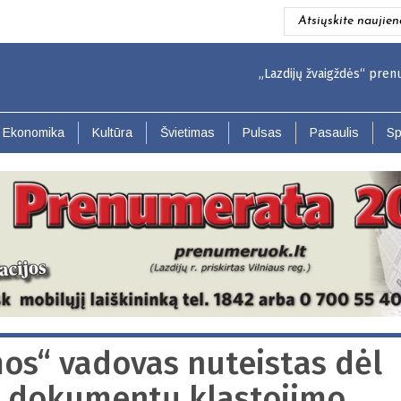
Atsiųskite naujien
„Lazdijų žvaigždės“ prenumerata 
Ekonomika
Kultūra
Švietimas
Pulsas
Pasaulis
Sp
mos“ vadovas nuteistas dėl
r dokumentų klastojimo