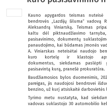
Kauno apygardos teismas nuteisė 
bendrovės „Lazdijų šiluma“ vadovą R
Aleksandrą Viniarską. Teismas pripa
kaltu dėl piktnaudžiavimo tarnyba,
pasisavinimo, dokumentų suklastojim
panaudojimo, kai būdamas įmonės vad
A. Viniarskas neteisėtai naudojo be
kuro kortelę ir klastojo apsk
dokumentus, siekdamas paslėpti g
pasisavintą kurą, pranešė prokuratūra.
Baudžiamosios bylos duomenimis, 2021
pareigas, jis naudojosi bendrovei išdu
benzino, už kurį atsiskaitė darbovietės 
Tyrimo metu nustatyta, kad siekdam
vadovas suklastojo 30 automobilio ke