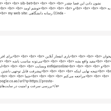
oogle.co.ao/url?q=https://prosto-
robota.com.ua/user/profile/668656">بررسی سرعت و امنیت در سایت‌های بازی انفجار</a>