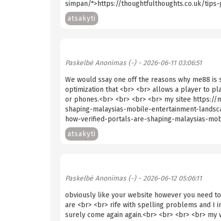
simpan/">https://thoughtfulthoughts.co.uk/tips
atsakyti
Paskelbė
Anonimas (-)
- 2026-06-11 03:06:51
We would ssay one off the reasons why me88 is s
optimization that <br> <br> allows a player to pla
or phones.<br> <br> <br> <br> my sitee https://m
shaping-malaysias-mobile-entertainment-landscap
how-verified-portals-are-shaping-malaysias-mo
atsakyti
Paskelbė
Anonimas (-)
- 2026-06-12 05:06:11
obviously like your website however you need to 
are <br> <br> rife with spelling problems and I in
surely come again again.<br> <br> <br> <br> my 