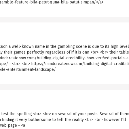
-gamble-feature-bila-patut-guna-bila-patut-simpan/</a>
uch a well-known name in the gambling scene is due to its high level
y their games perfectly regardless of if it is onn <br> <br> their table
indcreatenow.com/building-digital-credibility-how-verified-portals-a
e/ - <br> <br> https://mindcreatenow.com/building-digital-credibili
bile-entertainment-landscape/
test the spelling <br> <br> on several of your posts. Several of the
 finding it very bothersome to tell the reality <br> <br> however I'll
web page - <a