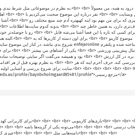
به نظرم در موضوعاتی مثل شرط بندی و بازی‌های پولی، ا
آشنا شدم. ه
بود و همیشه می‌گفت اگر سایتی توضیحات ساده و روشن نداشته
iѕ my webpage: <a href="https://www.woorips.vic.edu.au/profile/baynbvholmgaard85481/profile">مرجع رسمی</a>