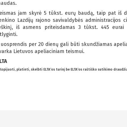
naudas.
eismas jam skyrė 5 tūkst. eurų baudą, taip pat iš d
enkino Lazdijų rajono savivaldybės administracijos civ
eškinį, iš asmens priteisdamas 3 tūkst. 445 eurai 
tlyginti.
uosprendis per 20 dienų gali būti skundžiamas apeli
varka Lietuvos apeliaciniam teismui.
LTA
 Kopijuoti, platinti, skelbti ELTA‘os turinį be ELTA‘os raštiško sutikimo draudž