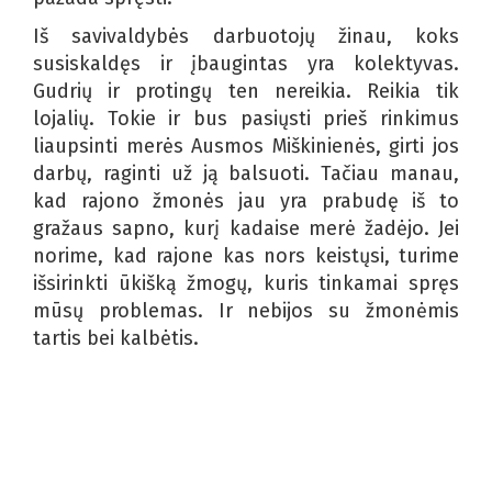
Iš savivaldybės darbuotojų žinau, koks
susiskaldęs ir įbaugintas yra kolektyvas.
Gudrių ir protingų ten nereikia. Reikia tik
lojalių. Tokie ir bus pasiųsti prieš rinkimus
liaupsinti merės Ausmos Miškinienės, girti jos
darbų, raginti už ją balsuoti. Tačiau manau,
kad rajono žmonės jau yra prabudę iš to
gražaus sapno, kurį kadaise merė žadėjo. Jei
norime, kad rajone kas nors keistųsi, turime
išsirinkti ūkišką žmogų, kuris tinkamai spręs
mūsų problemas. Ir nebijos su žmonėmis
tartis bei kalbėtis.