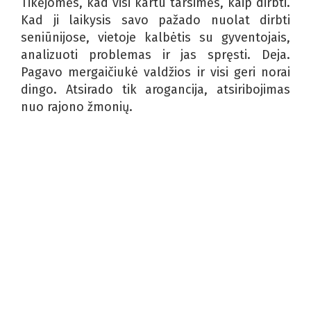
Tikėjomės, kad visi kartu tarsimės, kaip dirbti.
Kad ji laikysis savo pažado nuolat dirbti
seniūnijose, vietoje kalbėtis su gyventojais,
analizuoti problemas ir jas spręsti. Deja.
Pagavo mergaičiukė valdžios ir visi geri norai
dingo. Atsirado tik arogancija, atsiribojimas
nuo rajono žmonių.