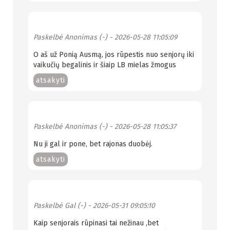
Paskelbė
Anonimas (-)
- 2026-05-28 11:05:09
O aš už Ponią Ausmą, jos rūpestis nuo senjorų iki
vaikučių begalinis ir šiaip LB mielas žmogus
atsakyti
Paskelbė
Anonimas (-)
- 2026-05-28 11:05:37
Nu ji gal ir pone, bet rajonas duobėj.
atsakyti
Paskelbė
Gal (-)
- 2026-05-31 09:05:10
Kaip senjorais rūpinasi tai nežinau ,bet