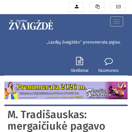
Pereiti
į
pagrindinį
turinį
Toggle
navigati
„Lazdijų žvaigždės“ prenumerata pigiau. Seinų g. 3, L
Skelbimai
Nuomonės
M. Tradišauskas:
mergaičiukė pagavo