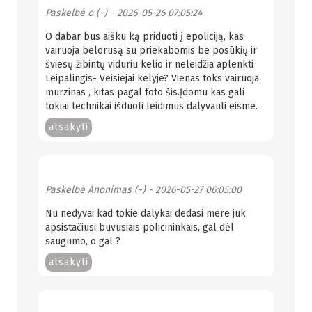
Paskelbė
o (-)
- 2026-05-26 07:05:24
O dabar bus aišku ką priduoti į epoliciją, kas
vairuoja belorusą su priekabomis be posūkių ir
šviesų žibintų viduriu kelio ir neleidžia aplenkti
Leipalingis- Veisiejai kelyje? Vienas toks vairuoja
murzinas , kitas pagal foto šis.Įdomu kas gali
tokiai technikai išduoti leidimus dalyvauti eisme.
atsakyti
Paskelbė
Anonimas (-)
- 2026-05-27 06:05:00
Nu nedyvai kad tokie dalykai dedasi mere juk
apsistačiusi buvusiais policininkais, gal dėl
saugumo, o gal ?
atsakyti