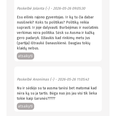
Paskelbė
Jolanta (-)
- 2026-05-26 09:05:30
Esu eilinis rajono gyventojas. Ir ką tu čia dabar
nusišneki? Koks tu politikas? Politiką reikia
suprasti. Ir joje dalyvauti. Burbėjimas ir nuolatinis
verkimas nėra politika. Sėsk su Ausma ir kažką
gero padaryk. Džiaukis kad rinkimų metu Jus
(partija) ištraukė Danauskienė. Daugiau tokių
klaidų nebus.
atsakyti
Paskelbė
Anonimas (-)
- 2026-05-26 11:05:43
Nu ir sėdėjo su ta ausma tarėsi bet matomai kad
nėra ką su ja tartis. Bėga nuo jos jau visi tik lieka
tokie kaip šarunės?????
atsakyti