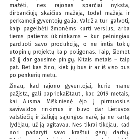
mažėti, nes rajonas sparčiai nyksta,
dirbančiųjų skaičius mažėja, todėl mažėja ir
perkamoji gyventojų galia. Valdžia turi galvoti,
kaip pagelbėti žmonėms kurti verslus, arba
tiems patiems ūkininkams – kur pelningiau
parduoti savo produkciją, o ne imtis tokių
utopinių projektų kaip poligonas. Taip, šiemet
už jį dar gausime pinigų. Kitais metais – taip
pat. Bet kas žino, kiek jų bus ir ar iš viso bus
po penkerių metų.
Žinau, kad rajono gyventojai, kurie mane
pažįsta, gali papriekaištauti, kad 2019 metais,
kai Ausma Miškinienė ėjo į pirmuosius
savivaldos rinkimus ir buvo dar Lietuvos
valstiečių ir žaliųjų sąjungos narė, ją ne kartą
lydėjau, už ją agitavau. Nes tikrai tikėjau, kad
nori padaryti savo kraštui gerų darbų.