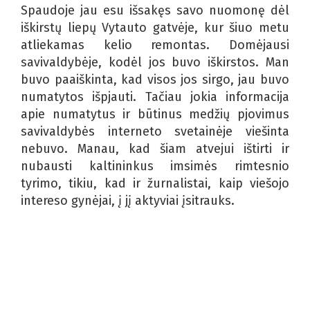
Spaudoje jau esu išsakęs savo nuomonę dėl
iškirstų liepų Vytauto gatvėje, kur šiuo metu
atliekamas kelio remontas. Domėjausi
savivaldybėje, kodėl jos buvo iškirstos. Man
buvo paaiškinta, kad visos jos sirgo, jau buvo
numatytos išpjauti. Tačiau jokia informacija
apie numatytus ir būtinus medžių pjovimus
savivaldybės interneto svetainėje viešinta
nebuvo. Manau, kad šiam atvejui ištirti ir
nubausti kaltininkus imsimės rimtesnio
tyrimo, tikiu, kad ir žurnalistai, kaip viešojo
intereso gynėjai, į jį aktyviai įsitrauks.