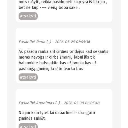
nors rašyti , reikia pasidomėti kaip yra iš tikrųjų ,
bet ne taip ---- vieną boba sakė .
atsakyti
Paskelbė
Reda (-)
- 2026-05-29 07:05:36
Aš pažadu ranka ant širdies pridėjus kad sekantis
meras nevogs ir dirbs žmonių labui jūs tik
balsuokite balsuokite kas už bonka kas už
paslaugą giminių krašte tvarka bus
atsakyti
Paskelbė
Anonimas (-)
- 2026-05-30 06:05:48
Nu jau kam tylėt tai dabartinei ir draugai ir
giminės sukišti.
atsakyti