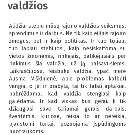
valdžios
Atidžiai stebiu mūsų rajono valdžios veiksmus,
sprendimus ir darbus. Ne tik kaip eilinis rajono
žmogus, bet ir kaip politikas. Ir kuo toliau,
tuo labiau stebiuosi, kaip nesiskaitoma su
vietos žmonėmis, rinkėjais, patikėjusiais per
rinkimus šia valdžia, už ją balsavusiems.
Laikraščiuose, feisbuke valdžia, ypač merė
Ausma Miškinienė, apie problemas kalbėti
vengia, o jei ir prabyla, tai tik labai aptakiai,
pabrėždama, kad valdžia stengiasi kaip
galėdama. Ir kad viskas bus gerai. Ji tik
džiaugiasi savo tariamai gerais darbais,
šventėmis, kuriose, reikia to ar nereikia,
pjaustomi tortai, pozuojama įspūdingoms
nuotraukoms.