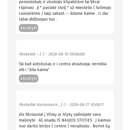
pensininkais ir visokiais klipatėlėm tai tikrai
rūpinasi . Ji " pastatė stotį " už miestelio ( tolimojo
susisiekimo ) taip sakant -- kitame kaime . Ir dar
labai didžiuojasi tuo .
atsakyti
Paskelbė
- (-)
- 2026-06-10 09:06:08
Tai kad autobusas ir i centra atvaziuoja, nereikia
eiti i “kita kaima”
atsakyti
Paskelbė
Geriamasis , (-)
- 2026-06-17 10:06:11
Jūs tikriausiai į Vilnių ar Alytų važinėjate savo
mašinyte . Aš visada IŠ NAUJOS STOTIES . Į kaimus
nuo darbo biržos ( centre ) nevažiuoju . Norint ką