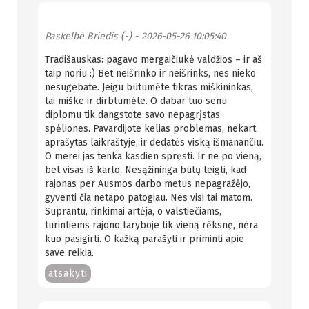
Paskelbė
Briedis (-)
- 2026-05-26 10:05:40
Tradišauskas: pagavo mergaičiukė valdžios – ir aš
taip noriu :) Bet neišrinko ir neišrinks, nes nieko
nesugebate. Jeigu būtumėte tikras miškininkas,
tai miške ir dirbtumėte. O dabar tuo senu
diplomu tik dangstote savo nepagrįstas
spėliones. Pavardijote kelias problemas, nekart
aprašytas laikraštyje, ir dedatės viską išmanančiu.
O merei jas tenka kasdien spręsti. Ir ne po vieną,
bet visas iš karto. Nesąžininga būtų teigti, kad
rajonas per Ausmos darbo metus nepagražėjo,
gyventi čia netapo patogiau. Nes visi tai matom.
Suprantu, rinkimai artėja, o valstiečiams,
turintiems rajono taryboje tik vieną rėksnę, nėra
kuo pasigirti. O kažką parašyti ir priminti apie
save reikia.
atsakyti