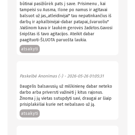
būtinai pasižiūrėk pats į save. Prisimenu , kai
tampeisi su Ausma, Ilone po namus ir agitavai
balsuot už jas,,atleidinėjai" tau nepatinkančius iš
darbų ir apkalbinėjai-dabar patapai,,švaruoliu"
.Vaišinom kava ir laukėm gerovės žadėtos.Gavosi
šnipštas iš tavo agitacijos. Ateikit dabar
paagituoti-ŠLUOTA paruošta laukia.
atsakyti
Paskelbė
Anonimas (-)
- 2026-05-26 01:05:31
Daugelis balsavusių už miškinienę dabar neteko
darbo arba priversti važinėti į kitus rajonus.
Žinoma į jų vietas sutupdyti savi, draugai ar šiaip
prisiplakėliai kurie net nebalsavo už ją.
atsakyti