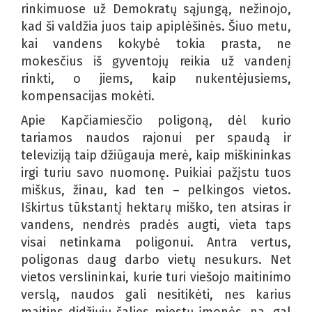
rinkimuose už Demokratų sąjungą, nežinojo,
kad ši valdžia juos taip apiplėšinės. Šiuo metu,
kai vandens kokybė tokia prasta, ne
mokesčius iš gyventojų reikia už vandenį
rinkti, o jiems, kaip nukentėjusiems,
kompensacijas mokėti.
Apie Kapčiamiesčio poligoną, dėl kurio
tariamos naudos rajonui per spaudą ir
televiziją taip džiūgauja merė, kaip miškininkas
irgi turiu savo nuomonę. Puikiai pažįstu tuos
miškus, žinau, kad ten – pelkingos vietos.
Iškirtus tūkstantį hektarų miško, ten atsiras ir
vandens, nendrės pradės augti, vieta taps
visai netinkama poligonui. Antra vertus,
poligonas daug darbo vietų nesukurs. Net
vietos verslininkai, kurie turi viešojo maitinimo
verslą, naudos gali nesitikėti, nes karius
maitins didžiųjų šalies miestų įmonės, na, gal