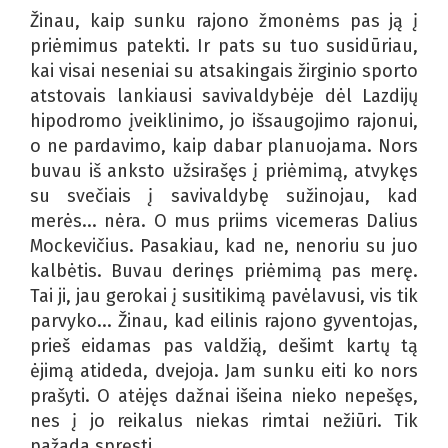
Žinau, kaip sunku rajono žmonėms pas ją į
priėmimus patekti. Ir pats su tuo susidūriau,
kai visai neseniai su atsakingais žirginio sporto
atstovais lankiausi savivaldybėje dėl Lazdijų
hipodromo įveiklinimo, jo išsaugojimo rajonui,
o ne pardavimo, kaip dabar planuojama. Nors
buvau iš anksto užsirašęs į priėmimą, atvykęs
su svečiais į savivaldybę sužinojau, kad
merės... nėra. O mus priims vicemeras Dalius
Mockevičius. Pasakiau, kad ne, nenoriu su juo
kalbėtis. Buvau derinęs priėmimą pas merę.
Tai ji, jau gerokai į susitikimą pavėlavusi, vis tik
parvyko... Žinau, kad eilinis rajono gyventojas,
prieš eidamas pas valdžią, dešimt kartų tą
ėjimą atideda, dvejoja. Jam sunku eiti ko nors
prašyti. O atėjęs dažnai išeina nieko nepešęs,
nes į jo reikalus niekas rimtai nežiūri. Tik
pažada spręsti.