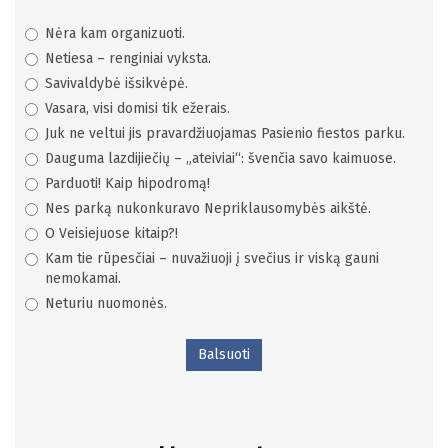
Nėra kam organizuoti.
Netiesa – renginiai vyksta.
Savivaldybė išsikvėpė.
Vasara, visi domisi tik ežerais.
Juk ne veltui jis pravardžiuojamas Pasienio fiestos parku.
Dauguma lazdijiečių – „ateiviai“: švenčia savo kaimuose.
Parduoti! Kaip hipodromą!
Nes parką nukonkuravo Nepriklausomybės aikštė.
O Veisiejuose kitaip?!
Kam tie rūpesčiai – nuvažiuoji į svečius ir viską gauni
nemokamai.
Neturiu nuomonės.
Balsuoti