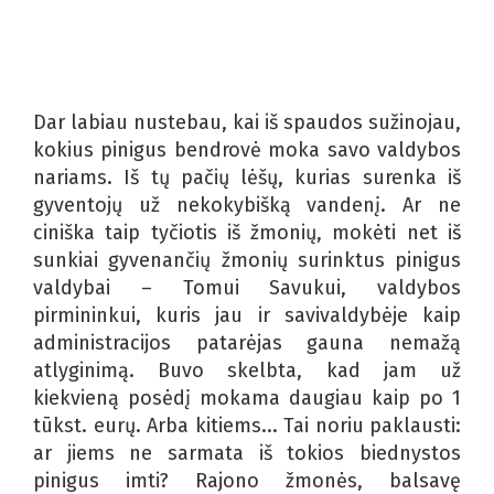
Dar labiau nustebau, kai iš spaudos sužinojau,
kokius pinigus bendrovė moka savo valdybos
nariams. Iš tų pačių lėšų, kurias surenka iš
gyventojų už nekokybišką vandenį. Ar ne
ciniška taip tyčiotis iš žmonių, mokėti net iš
sunkiai gyvenančių žmonių surinktus pinigus
valdybai – Tomui Savukui, valdybos
pirmininkui, kuris jau ir savivaldybėje kaip
administracijos patarėjas gauna nemažą
atlyginimą. Buvo skelbta, kad jam už
kiekvieną posėdį mokama daugiau kaip po 1
tūkst. eurų. Arba kitiems... Tai noriu paklausti:
ar jiems ne sarmata iš tokios biednystos
pinigus imti? Rajono žmonės, balsavę