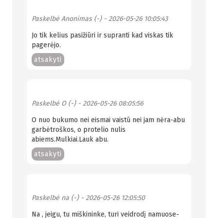
Paskelbė
Anonimas (-)
- 2026-05-26 10:05:43
Jo tik kelius pasižiūri ir supranti kad viskas tik
pagerėjo.
atsakyti
Paskelbė
O (-)
- 2026-05-26 08:05:56
O nuo bukumo nei eismai vaistū nei jam nėra-abu
garbėtroškos, o protelio nulis
abiems.Mulkiai.Lauk abu.
atsakyti
Paskelbė
na (-)
- 2026-05-26 12:05:50
Na , jeigu, tu miškininke, turi veidrodį namuose-