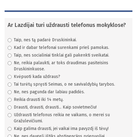
Ar Lazdijai turi uždrausti telefonus mokyklose?
Taip, nes tą padarė Druskininkai.
Kad ir dabar telefonai surenkami prieš pamokas.
Taip, nes socialiniai tinklai gali pakenkti sveikatai.
Ne, reikia palaukti, ar toks draudimas pasiteisins
Druskininkuose.
Kvėpuoti kada uždraus?
Tai turėtų spręsti Seimas, o ne savivaldybių tarybos.
Ne, nes pagunda dar labiau padidės.
Reikia drausti iki 14 metų.
Drausti, drausti, drausti... Kaip sovietmečiu!
Uždrausti telefonus reikia ne vaikams, o merei su
Gražulevičiumi.
Kaip galima drausti, jei vaikai ima pavyzdį iš tėvų!
Ne, nes daugelį ištiks abstinencijos priepuoliai.