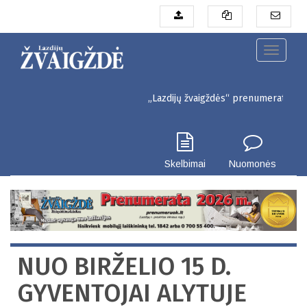
Pereiti
į
pagrindinį
turinį
Toggle
navigati
„Lazdijų žvaigždės“ prenumerata pigiau. 
Skelbimai
Nuomonės
NUO BIRŽELIO 15 D.
GYVENTOJAI ALYTUJE