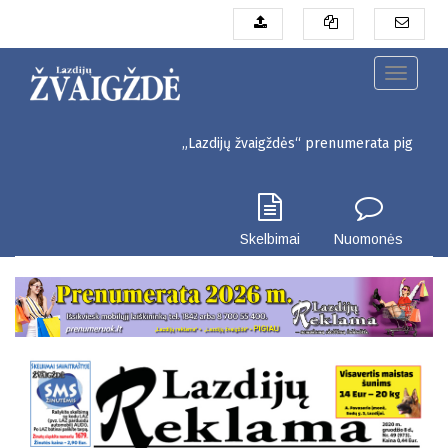
Pereiti
į
pagrindinį
turinį
Toggle
navigati
„Lazdijų žvaigždės“ prenumerata pigiau. Seinų g. 
Skelbimai
Nuomonės