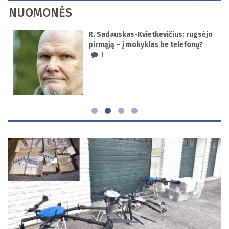
NUOMONĖS
ad
R. Sadauskas-Kvietkevičius: rugsėjo
pirmąją – į mokyklas be telefonų?
1