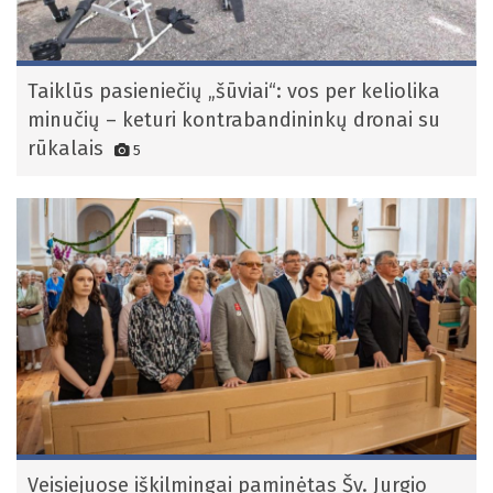
Taiklūs pasieniečių „šūviai“: vos per keliolika
minučių – keturi kontrabandininkų dronai su
rūkalais
5
Veisiejuose iškilmingai paminėtas Šv. Jurgio