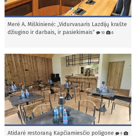
Merė A. Miškinienė: „Vidurvasaris Lazdijų krašte
džiugino ir darbais, ir pasiekimais“
10
0
Atidarė restoraną Kapčiamiesčio poligone
9