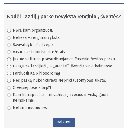
Kodėl Lazdijų parke nevyksta renginiai, šventės?
Nėra kam organizuoti.
Netiesa – renginiai vyksta.
Savivaldybė išsikvėpė.
Vasara, visi domisi tik ežerais.
Juk ne veltui jis pravardžiuojamas Pasienio fiestos parku.
Dauguma lazdijiečių – „ateiviai“: švenčia savo kaimuose.
Parduoti! Kaip hipodromą!
Nes parką nukonkuravo Nepriklausomybės aikštė.
O Veisiejuose kitaip?!
Kam tie rūpesčiai – nuvažiuoji į svečius ir viską gauni
nemokamai.
Neturiu nuomonės.
Balsuoti