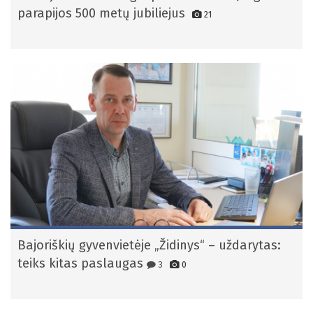
parapijos 500 metų jubiliejus
21
Bajoriškių gyvenvietėje „Židinys“ – uždarytas:
teiks kitas paslaugas
3
0