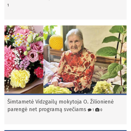
1
Šimtametė Vidzgailų mokytoja O. Žilionienė
parengė net programą svečiams
1
0