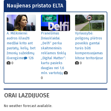
Naujienas pristato ELTA
A. Miškinienė:
Pranešimas
Vyriausybė:
audros išlaužti
žiniasklaidai.
poligonų plėtros
medžiai krito ant
„Delfi“ perka
poveikis gamtai
pastatų, kelių, bet
skaitmeninės
turės būti
žmonių sužeidimų
reklamos tinklą
kompensuojamas
išvengėme
126
„Digital Matter“:
kitose teritorijose
0
kartu pasieks
0
daugiau nei 1,6
mln. vartotojų
0
ORAI LAZDIJUOSE
No weather forecast available.