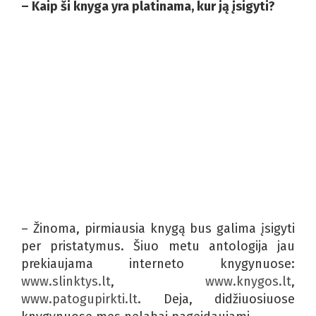
– Kaip ši knyga yra platinama, kur ją įsigyti?
– Žinoma, pirmiausia knygą bus galima įsigyti
per pristatymus. Šiuo metu antologija jau
prekiaujama interneto knygynuose:
www.slinktys.lt
,
www.knygos.lt
,
www.patogupirkti.lt
. Deja, didžiuosiuose