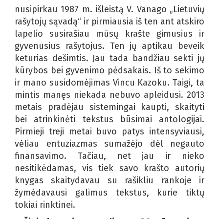
nusipirkau 1987 m. išleistą V. Vanago „Lietuvių
rašytojų sąvadą“ ir pirmiausia iš ten ant atskiro
lapelio susirašiau mūsų krašte gimusius ir
gyvenusius rašytojus. Ten jų aptikau beveik
keturias dešimtis. Jau tada bandžiau sekti jų
kūrybos bei gyvenimo pėdsakais. Iš to sekimo
ir mano susidomėjimas Vincu Kazoku. Taigi, ta
mintis manęs niekada nebuvo apleidusi. 2013
metais pradėjau sistemingai kaupti, skaityti
bei atrinkinėti tekstus būsimai antologijai.
Pirmieji treji metai buvo patys intensyviausi,
vėliau entuziazmas sumažėjo dėl negauto
finansavimo. Tačiau, net jau ir nieko
nesitikėdamas, vis tiek savo krašto autorių
knygas skaitydavau su rašikliu rankoje ir
žymėdavausi galimus tekstus, kurie tiktų
tokiai rinktinei.