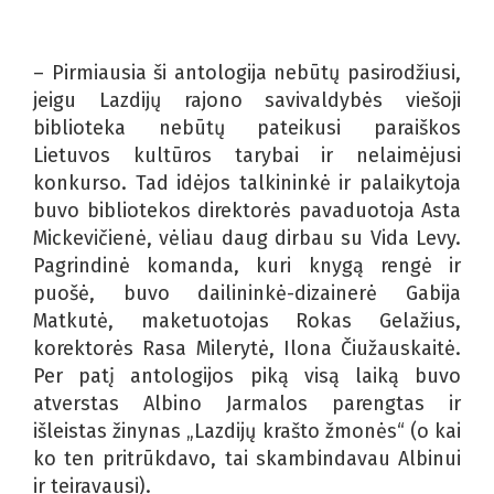
– Pirmiausia ši antologija nebūtų pasirodžiusi,
jeigu Lazdijų rajono savivaldybės viešoji
biblioteka nebūtų pateikusi paraiškos
Lietuvos kultūros tarybai ir nelaimėjusi
konkurso. Tad idėjos talkininkė ir palaikytoja
buvo bibliotekos direktorės pavaduotoja Asta
Mickevičienė, vėliau daug dirbau su Vida Levy.
Pagrindinė komanda, kuri knygą rengė ir
puošė, buvo dailininkė-dizainerė Gabija
Matkutė, maketuotojas Rokas Gelažius,
korektorės Rasa Milerytė, Ilona Čiužauskaitė.
Per patį antologijos piką visą laiką buvo
atverstas Albino Jarmalos parengtas ir
išleistas žinynas „Lazdijų krašto žmonės“ (o kai
ko ten pritrūkdavo, tai skambindavau Albinui
ir teiravausi).