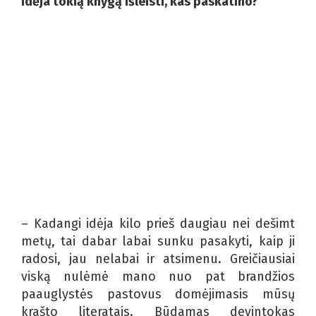
idėja tokią knygą išleisti, kas paskatino?
– Kadangi idėja kilo prieš daugiau nei dešimt
metų, tai dabar labai sunku pasakyti, kaip ji
radosi, jau nelabai ir atsimenu. Greičiausiai
viską nulėmė mano nuo pat brandžios
paauglystės pastovus domėjimasis mūsų
krašto literatais. Būdamas devintokas