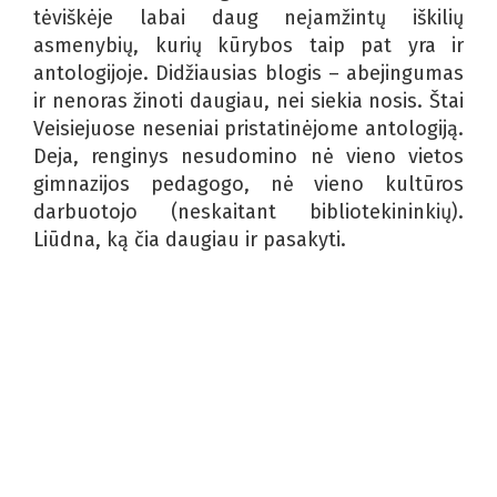
tėviškėje labai daug neįamžintų iškilių
asmenybių, kurių kūrybos taip pat yra ir
antologijoje. Didžiausias blogis – abejingumas
ir nenoras žinoti daugiau, nei siekia nosis. Štai
Veisiejuose neseniai pristatinėjome antologiją.
Deja, renginys nesudomino nė vieno vietos
gimnazijos pedagogo, nė vieno kultūros
darbuotojo (neskaitant bibliotekininkių).
Liūdna, ką čia daugiau ir pasakyti.