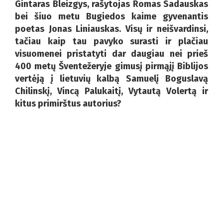
Gintaras Bleizgys, rašytojas Romas Sadauskas
bei šiuo metu Bugiedos kaime gyvenantis
poetas Jonas Liniauskas. Visų ir neišvardinsi,
tačiau kaip tau pavyko surasti ir plačiau
visuomenei pristatyti dar daugiau nei prieš
400 metų Šventežeryje gimusį pirmąjį Biblijos
vertėją į lietuvių kalbą Samuelį Boguslavą
Chilinskį, Vincą Palukaitį, Vytautą Volertą ir
kitus primirštus autorius?