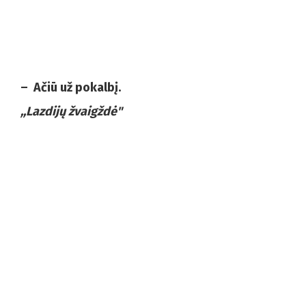
– Ačiū už pokalbį.
,,Lazdijų žvaigždė"