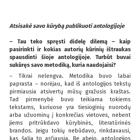
Atsisakė savo kūrybą publikuoti antologijoje
– Tau teko spręsti didelę dilemą – kaip
pasirinkti ir kokias autorių kūrinių ištraukas
spausdinti šioje antologijoje. Turbūt buvai
sukūręs savo metodiką, kuria naudojaisi?
– Tikrai nelengva. Metodika buvo labai
paprasta – norėjau, kad iš antologijos tekstų
pirmiausia atsivertų mūsų gražusis kraštas.
Tad pirmenybė buvo teikiama tokiems
tekstams, kuriuose yra tiesioginių nuorodų
arba užuominų į konkrečias vietoves, nebent
jiems pritrūkdavo kūrybinės, literatūrinės
brandos. Jeigu tokių nebūdavo, rinkdavausi,
kas šalia to arčiausia. Be abejo, antologijos