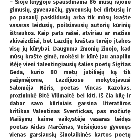
– Šioje knygoje spausdinama 86 mūsų rajone
gimusių, gyvenančių, gyvenusių bei dirbusių ir
po pasaulį pasklidusių arba tik mūsų krašte
vasaras leidusių, poilsiavusių autorių kūrinių
ištraukos. Kaip pats rašei, atviriau ar mažiau
akivaizdžiai, bet Lazdijų kraštas turėjo įtakos
visų jų kūrybai. Dauguma žmonių žinojo, kad
mūsų krašte gimė, mokėsi ir kūrė jau anapilin
išėję vieni talentingiausių šalies poetų Sigitas
Geda, kurio 80 metų jubiliejų ką tik
pažymėjome, Lazdijuose mokytojavusi
Salomėja Nėris, poetas Vincas Kazokas,
prozininkė Bitė Vilimaitė bei kiti. Iš čia kilę ir
dabar savo kūriniais garsina literatūros
kritikas Valentinas Sventickas, pas močiutę
Maišymų kaime vaikystėje vasaras leidęs
poetas Aidas Marčėnas, Veisiejuose gyvenęs
vienas garsiausių šiuolaikinės kartos poetų