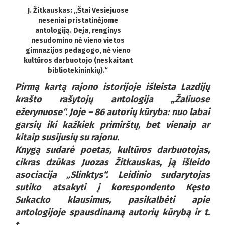
J. Žitkauskas: „Štai Vesiejuose
neseniai pristatinėjome
antologiją. Deja, renginys
nesudomino nė vieno vietos
gimnazijos pedagogo, nė vieno
kultūros darbuotojo (neskaitant
bibliotekininkių).“
Pirmą kartą rajono istorijoje išleista Lazdijų
krašto rašytojų antologija „Žaliuose
ežerynuose“. Joje – 86 autorių kūryba: nuo labai
garsių iki kažkiek primirštų, bet vienaip ar
kitaip susijusių su rajonu.
Knygą sudarė poetas, kultūros darbuotojas,
cikras dzūkas Juozas Žitkauskas, ją išleido
asociacija „Slinktys“. Leidinio sudarytojas
sutiko atsakyti į korespondento Kęsto
Sukacko klausimus, pasikalbėti apie
antologijoje spausdinamą autorių kūrybą ir t.
t.