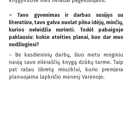
knygynuose mes nelabai pageidaujami.
– Tavo gyvenimas ir darbas susijęs su
literatūra, tavo galva nuolat pilna idėjų, minčių,
kurios neleidžia nurimti. Todėl pabaigoje
paklausiu: kokie ateities planai, kuo dar mus
nudžiuginsi?
– Be kasdieninių darbų, šiuo metu renginiu
naują savo eilėraščių knygą dzūkų tarme. Taip
pat rašau libretą miuziklui, kurio premjera
planuojama lapkričio mėnesį Varėnoje.