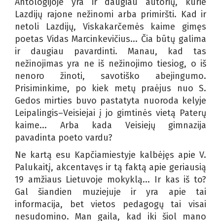
Antologijoje yra ir daugiau autorių, kurie
Lazdijų rajone nežinomi arba primiršti. Kad ir
netoli Lazdijų, Viskakarčemės kaime gimęs
poetas Vidas Marcinkevičius... Čia būtų galima
ir daugiau pavardinti. Manau, kad tas
nežinojimas yra ne iš nežinojimo tiesiog, o iš
nenoro žinoti, savotiško abejingumo.
Prisiminkime, po kiek metų praėjus nuo S.
Gedos mirties buvo pastatyta nuoroda kelyje
Leipalingis–Veisiejai į jo gimtinės vietą Paterų
kaime... Arba kada Veisiejų gimnazija
pavadinta poeto vardu?
Ne kartą esu Kapčiamiestyje kalbėjęs apie V.
Palukaitį, akcentavęs ir tą faktą apie geriausią
19 amžiaus Lietuvoje mokyklą... Ir kas iš to?
Gal šiandien muziejuje ir yra apie tai
informacija, bet vietos pedagogų tai visai
nesudomino. Man gaila, kad iki šiol mano