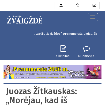
Pereiti
į
pagrindinį
turinį
Toggle
navigati
„Lazdijų žvaigždės“ prenumerata pigiau. Seinų g. 3, Lazdi
Skelbimai
Nuomonės
Juozas Žitkauskas:
„Norėjau, kad iš