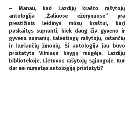
– Manau, kad Lazdijų krašto rašytojų
antologija „Žaliuose ežerynuose“ yra
prestižinis leidinys mūsų kraštui, kurį
paskaitęs supranti, kiek daug čia gyveno ir
gyvena sumanių, talentingų rašytojų, rašančių
ir kuriančių žmonių. Ši antologija jau buvo
pristatyta Vilniaus knygų mugėje, Lazdijų
bibliotekoje, Lietuvos rašytojų sąjungoje. Kur
dar esi numatęs antologiją pristatyti?