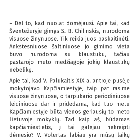
– Dėl to, kad nuolat domėjausi. Apie tai, kad
Šventežeryje gimęs S. B. Chilinskis, nurodoma
visuose žinynuose. Tik reikia juos paskaitinėti.
Ankstesniuose šaltiniuose jo gimimo vieta
buvo nurodoma su klaustuku, tačiau
pastarojo meto medžiagoje jokių klaustukų
nebelikę.
Apie tai, kad V. Palukaitis XIX a. antroje pusėje
mokytojavo Kapčiamiestyje, taip pat rasime
visuose žinynuose, o tarpukario periodiniuose
leidiniuose dar ir pridedama, kad tuo metu
Kapčiamiestyje būta vienos geriausių to meto
Lietuvoje mokyklų. Tad kaip aš, būdamas
kapčiamiestietis, į tai galėjau nekreipti
dėmesio? V. Volertas labiau yra mūsų laikų