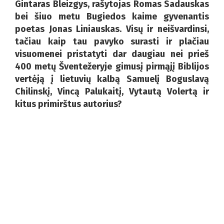
Gintaras Bleizgys, rašytojas Romas Sadauskas
bei šiuo metu Bugiedos kaime gyvenantis
poetas Jonas Liniauskas. Visų ir neišvardinsi,
tačiau kaip tau pavyko surasti ir plačiau
visuomenei pristatyti dar daugiau nei prieš
400 metų Šventežeryje gimusį pirmąjį Biblijos
vertėją į lietuvių kalbą Samuelį Boguslavą
Chilinskį, Vincą Palukaitį, Vytautą Volertą ir
kitus primirštus autorius?