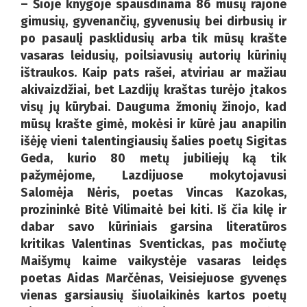
– Šioje knygoje spausdinama 86 mūsų rajone
gimusių, gyvenančių, gyvenusių bei dirbusių ir
po pasaulį pasklidusių arba tik mūsų krašte
vasaras leidusių, poilsiavusių autorių kūrinių
ištraukos. Kaip pats rašei, atviriau ar mažiau
akivaizdžiai, bet Lazdijų kraštas turėjo įtakos
visų jų kūrybai. Dauguma žmonių žinojo, kad
mūsų krašte gimė, mokėsi ir kūrė jau anapilin
išėję vieni talentingiausių šalies poetų Sigitas
Geda, kurio 80 metų jubiliejų ką tik
pažymėjome, Lazdijuose mokytojavusi
Salomėja Nėris, poetas Vincas Kazokas,
prozininkė Bitė Vilimaitė bei kiti. Iš čia kilę ir
dabar savo kūriniais garsina literatūros
kritikas Valentinas Sventickas, pas močiutę
Maišymų kaime vaikystėje vasaras leidęs
poetas Aidas Marčėnas, Veisiejuose gyvenęs
vienas garsiausių šiuolaikinės kartos poetų