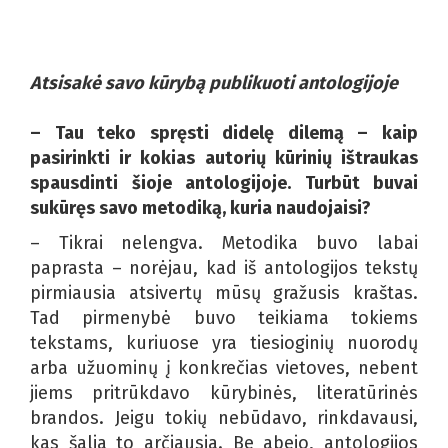
Atsisakė savo kūrybą publikuoti antologijoje
– Tau teko spręsti didelę dilemą – kaip
pasirinkti ir kokias autorių kūrinių ištraukas
spausdinti šioje antologijoje. Turbūt buvai
sukūręs savo metodiką, kuria naudojaisi?
– Tikrai nelengva. Metodika buvo labai
paprasta – norėjau, kad iš antologijos tekstų
pirmiausia atsivertų mūsų gražusis kraštas.
Tad pirmenybė buvo teikiama tokiems
tekstams, kuriuose yra tiesioginių nuorodų
arba užuominų į konkrečias vietoves, nebent
jiems pritrūkdavo kūrybinės, literatūrinės
brandos. Jeigu tokių nebūdavo, rinkdavausi,
kas šalia to arčiausia. Be abejo, antologijos