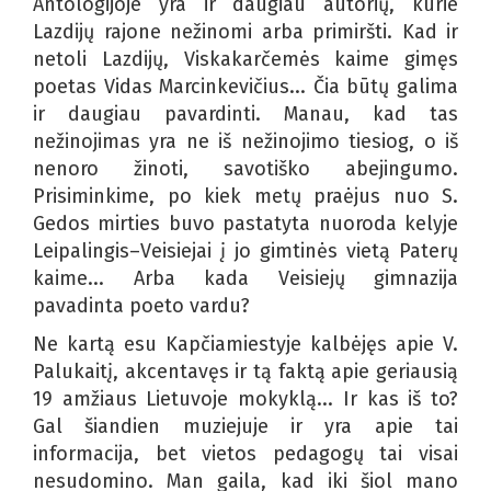
Antologijoje yra ir daugiau autorių, kurie
Lazdijų rajone nežinomi arba primiršti. Kad ir
netoli Lazdijų, Viskakarčemės kaime gimęs
poetas Vidas Marcinkevičius... Čia būtų galima
ir daugiau pavardinti. Manau, kad tas
nežinojimas yra ne iš nežinojimo tiesiog, o iš
nenoro žinoti, savotiško abejingumo.
Prisiminkime, po kiek metų praėjus nuo S.
Gedos mirties buvo pastatyta nuoroda kelyje
Leipalingis–Veisiejai į jo gimtinės vietą Paterų
kaime... Arba kada Veisiejų gimnazija
pavadinta poeto vardu?
Ne kartą esu Kapčiamiestyje kalbėjęs apie V.
Palukaitį, akcentavęs ir tą faktą apie geriausią
19 amžiaus Lietuvoje mokyklą... Ir kas iš to?
Gal šiandien muziejuje ir yra apie tai
informacija, bet vietos pedagogų tai visai
nesudomino. Man gaila, kad iki šiol mano