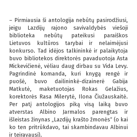
– Pirmiausia ši antologija nebūtų pasirodžiusi,
jeigu Lazdijų rajono savivaldybės viešoji
biblioteka nebūtų pateikusi paraiškos
Lietuvos kultūros tarybai ir nelaimėjusi
konkurso. Tad idėjos talkininkė ir palaikytoja
buvo bibliotekos direktorės pavaduotoja Asta
Mickevičienė, vėliau daug dirbau su Vida Levy.
Pagrindinė komanda, kuri knygą rengė ir
puošė, buvo dailininkė-dizainerė Gabija
Matkutė, maketuotojas Rokas Gelažius,
korektorės Rasa Milerytė, Ilona Čiužauskaitė.
Per patį antologijos piką visą laiką buvo
atverstas Albino Jarmalos parengtas ir
išleistas žinynas „Lazdijų krašto žmonės“ (o kai
ko ten pritrūkdavo, tai skambindavau Albinui
ir teiravausi).