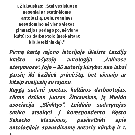
J. Žitkauskas: „Štai Vesiejuose
neseniai pristatinėjome
antologiją. Deja, renginys
nesudomino nė vieno vietos
gimnazijos pedagogo, nė vieno
kultūros darbuotojo (neskaitant
bibliotekininkių).“
Pirmą kartą rajono istorijoje išleista Lazdijų
krašto rašytojų antologija „Žaliuose
ežerynuose“. Joje – 86 autorių kūryba: nuo labai
garsių iki kažkiek primirštų, bet vienaip ar
kitaip susijusių su rajonu.
Knygą sudarė poetas, kultūros darbuotojas,
cikras dzūkas Juozas Žitkauskas, ją išleido
asociacija „Slinktys“. Leidinio sudarytojas
sutiko atsakyti į korespondento Kęsto
Sukacko klausimus, pasikalbėti apie
antologijoje spausdinamą autorių kūrybą ir t.
t.