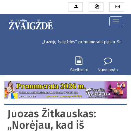
Pereiti
į
pagrindinį
turinį
Toggle
navigati
„Lazdijų žvaigždės“ prenumerata pigiau. Seinų g. 3, Lazdij
Skelbimai
Nuomonės
Juozas Žitkauskas:
„Norėjau, kad iš