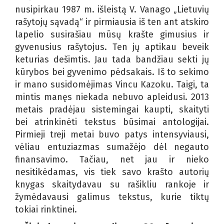
nusipirkau 1987 m. išleistą V. Vanago „Lietuvių
rašytojų sąvadą“ ir pirmiausia iš ten ant atskiro
lapelio susirašiau mūsų krašte gimusius ir
gyvenusius rašytojus. Ten jų aptikau beveik
keturias dešimtis. Jau tada bandžiau sekti jų
kūrybos bei gyvenimo pėdsakais. Iš to sekimo
ir mano susidomėjimas Vincu Kazoku. Taigi, ta
mintis manęs niekada nebuvo apleidusi. 2013
metais pradėjau sistemingai kaupti, skaityti
bei atrinkinėti tekstus būsimai antologijai.
Pirmieji treji metai buvo patys intensyviausi,
vėliau entuziazmas sumažėjo dėl negauto
finansavimo. Tačiau, net jau ir nieko
nesitikėdamas, vis tiek savo krašto autorių
knygas skaitydavau su rašikliu rankoje ir
žymėdavausi galimus tekstus, kurie tiktų
tokiai rinktinei.