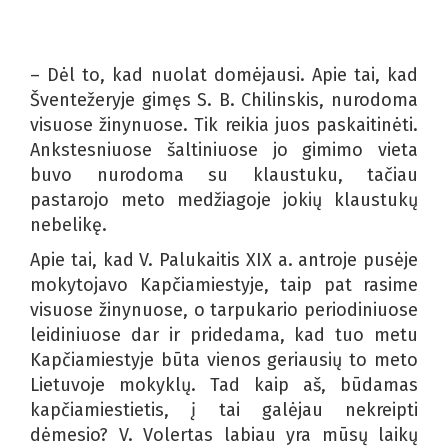
– Dėl to, kad nuolat domėjausi. Apie tai, kad
Šventežeryje gimęs S. B. Chilinskis, nurodoma
visuose žinynuose. Tik reikia juos paskaitinėti.
Ankstesniuose šaltiniuose jo gimimo vieta
buvo nurodoma su klaustuku, tačiau
pastarojo meto medžiagoje jokių klaustukų
nebelikę.
Apie tai, kad V. Palukaitis XIX a. antroje pusėje
mokytojavo Kapčiamiestyje, taip pat rasime
visuose žinynuose, o tarpukario periodiniuose
leidiniuose dar ir pridedama, kad tuo metu
Kapčiamiestyje būta vienos geriausių to meto
Lietuvoje mokyklų. Tad kaip aš, būdamas
kapčiamiestietis, į tai galėjau nekreipti
dėmesio? V. Volertas labiau yra mūsų laikų