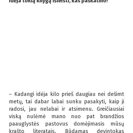
idėja tokią knygą išleisti, kas paskatino?
– Kadangi idėja kilo prieš daugiau nei dešimt
metų, tai dabar labai sunku pasakyti, kaip ji
radosi, jau nelabai ir atsimenu. Greičiausiai
viską nulėmė mano nuo pat brandžios
paauglystės pastovus domėjimasis mūsų
krašto literatais. Būdamas devintokas