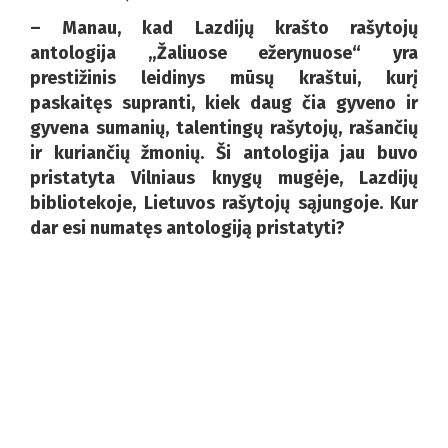
– Manau, kad Lazdijų krašto rašytojų
antologija „Žaliuose ežerynuose“ yra
prestižinis leidinys mūsų kraštui, kurį
paskaitęs supranti, kiek daug čia gyveno ir
gyvena sumanių, talentingų rašytojų, rašančių
ir kuriančių žmonių. Ši antologija jau buvo
pristatyta Vilniaus knygų mugėje, Lazdijų
bibliotekoje, Lietuvos rašytojų sąjungoje. Kur
dar esi numatęs antologiją pristatyti?