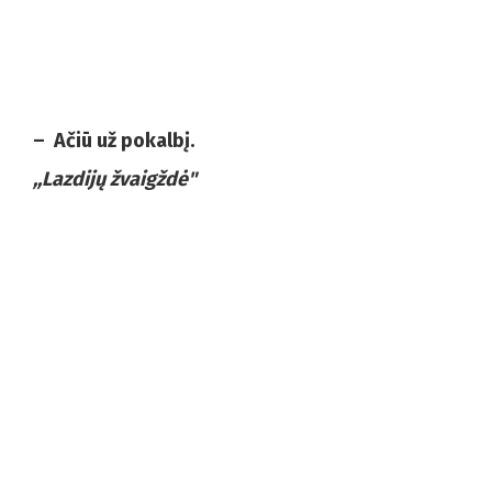
– Ačiū už pokalbį.
,,Lazdijų žvaigždė"