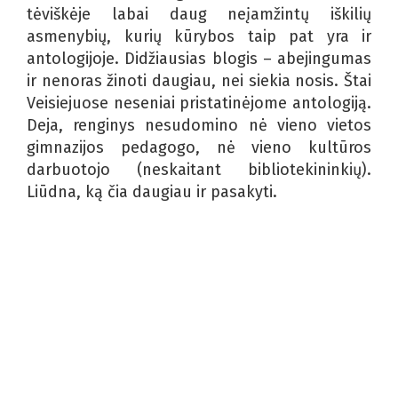
tėviškėje labai daug neįamžintų iškilių
asmenybių, kurių kūrybos taip pat yra ir
antologijoje. Didžiausias blogis – abejingumas
ir nenoras žinoti daugiau, nei siekia nosis. Štai
Veisiejuose neseniai pristatinėjome antologiją.
Deja, renginys nesudomino nė vieno vietos
gimnazijos pedagogo, nė vieno kultūros
darbuotojo (neskaitant bibliotekininkių).
Liūdna, ką čia daugiau ir pasakyti.