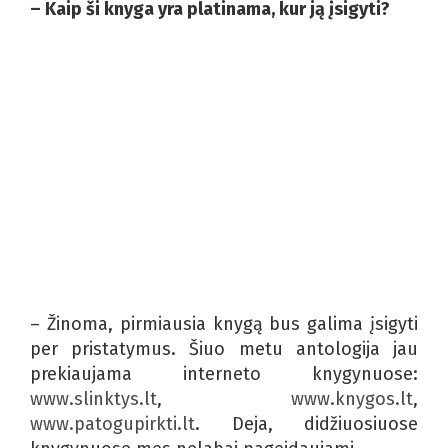
– Kaip ši knyga yra platinama, kur ją įsigyti?
– Žinoma, pirmiausia knygą bus galima įsigyti
per pristatymus. Šiuo metu antologija jau
prekiaujama interneto knygynuose:
www.slinktys.lt
,
www.knygos.lt
,
www.patogupirkti.lt
. Deja, didžiuosiuose