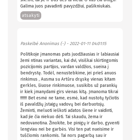
Galima juos pavadinti pavyzdžiui, pašikniukais.
atsakyti
Paskelbė
Anonimas (-)
- 2022-01-11 04:01:15
Politikoje įmanomas pats juodžiausias ir labiausiai
žemi ntinas variantas, kai dvi, visiškai skirtingomis
pozicijomis partijos, vardan valdžios, sueina į
bendrystę. Todėl, nenustebkime, jei prieš anuos
rinkimus , Ausma su Artūru drąskę vienas kitam
gerkles, šiuose rinkimuose, susikibs už parankių
ir kiek įmanydami girs vienas kitą. Įmanoma tikrai
!!!!!!! Bet esmė ne tame, esmė, kad nustotų tyčiotis
iš pavaldžių įstaigų vadovų bei darbuotojų.
Žeminti, meluoti ieškoti adatos šiene ir vaidinti,
kad jie čia niekuo dėti. Tai skaudu, žema ir
nedovanotina. Žinokite, be pinigų ir darbo, gyventi
lengviau nei be garbės. Visi ten pat nueisime ir
tuščiomis rankomis. Tai nors pagarbą sau ir