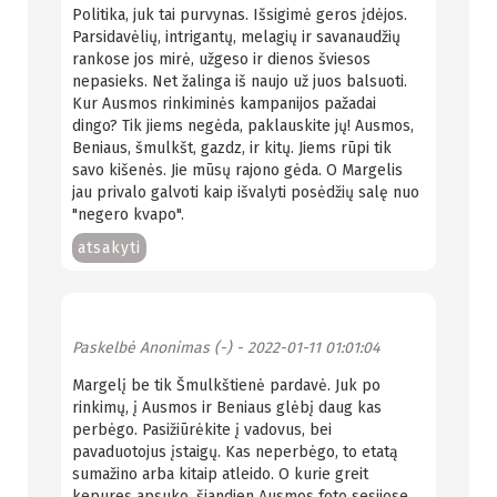
Politika, juk tai purvynas. Išsigimė geros įdėjos.
Parsidavėlių, intrigantų, melagių ir savanaudžių
rankose jos mirė, užgeso ir dienos šviesos
nepasieks. Net žalinga iš naujo už juos balsuoti.
Kur Ausmos rinkiminės kampanijos pažadai
dingo? Tik jiems negėda, paklauskite jų! Ausmos,
Beniaus, šmulkšt, gazdz, ir kitų. Jiems rūpi tik
savo kišenės. Jie mūsų rajono gėda. O Margelis
jau privalo galvoti kaip išvalyti posėdžių salę nuo
"negero kvapo".
atsakyti
Paskelbė
Anonimas (-)
- 2022-01-11 01:01:04
Margelį be tik Šmulkštienė pardavė. Juk po
rinkimų, į Ausmos ir Beniaus glėbį daug kas
perbėgo. Pasižiūrėkite į vadovus, bei
pavaduotojus įstaigų. Kas neperbėgo, to etatą
sumažino arba kitaip atleido. O kurie greit
kepures apsuko, šiandien Ausmos foto sesijose