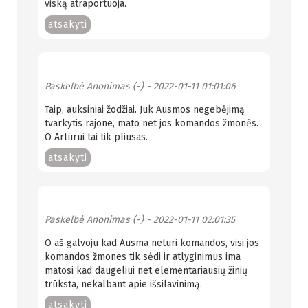
viską atraportuoja.
atsakyti
Paskelbė
Anonimas (-)
- 2022-01-11 01:01:06
Taip, auksiniai žodžiai. Juk Ausmos negebėjimą
tvarkytis rajone, mato net jos komandos žmonės.
O Artūrui tai tik pliusas.
atsakyti
Paskelbė
Anonimas (-)
- 2022-01-11 02:01:35
O aš galvoju kad Ausma neturi komandos, visi jos
komandos žmones tik sėdi ir atlyginimus ima
matosi kad daugeliui net elementariausių žinių
trūksta, nekalbant apie išsilavinimą.
atsakyti