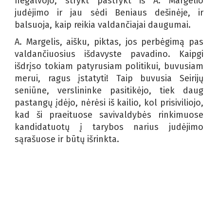
negalvojo, strykt pastrykt iš A. Margelio
judėjimo ir jau sėdi Beniaus dešinėje, ir
balsuoja, kaip reikia valdančiajai daugumai.
A. Margelis, aišku, piktas, jos perbėgimą pas
valdančiuosius išdavyste pavadino. Kaipgi
išdrįso tokiam patyrusiam politikui, buvusiam
merui, ragus įstatyti! Taip buvusia Seirijų
seniūne, verslininke pasitikėjo, tiek daug
pastangų įdėjo, nėrėsi iš kailio, kol prisiviliojo,
kad ši praeituose savivaldybės rinkimuose
kandidatuotų į tarybos narius judėjimo
sąrašuose ir būtų išrinkta.