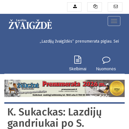
Pereiti
į
pagrindinį
turinį
Toggle
navigati
„Lazdijų žvaigždės“ prenumerata pigiau. Seinų g. 3, Lazd
Skelbimai
Nuomonės
K. Sukackas: Lazdijų
gandriukai po S.