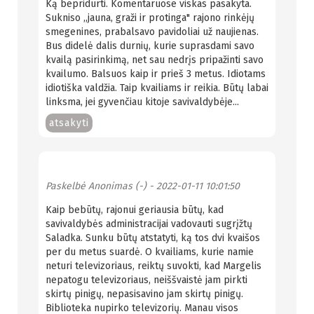
Ką bepridurti. Komentaruose viskas pasakyta.
Sukniso ,,jauna, graži ir protinga" rajono rinkėjų
smegenines, prabalsavo pavidoliai už naujienas.
Bus didelė dalis durnių, kurie suprasdami savo
kvailą pasirinkimą, net sau nedrįs pripažinti savo
kvailumo. Balsuos kaip ir prieš 3 metus. Idiotams
idiotiška valdžia. Taip kvailiams ir reikia. Būtų labai
linksma, jei gyvenčiau kitoje savivaldybėje...
atsakyti
Paskelbė
Anonimas (-)
- 2022-01-11 10:01:50
Kaip bebūtų, rajonui geriausia būtų, kad
savivaldybės administracijai vadovauti sugrįžtų
Saladka. Sunku būtų atstatyti, ką tos dvi kvaišos
per du metus suardė. O kvailiams, kurie namie
neturi televizoriaus, reiktų suvokti, kad Margelis
nepatogu televizoriaus, neiššvaistė jam pirkti
skirtų pinigų, nepasisavino jam skirtų pinigų.
Biblioteka nupirko televizorių. Manau visos