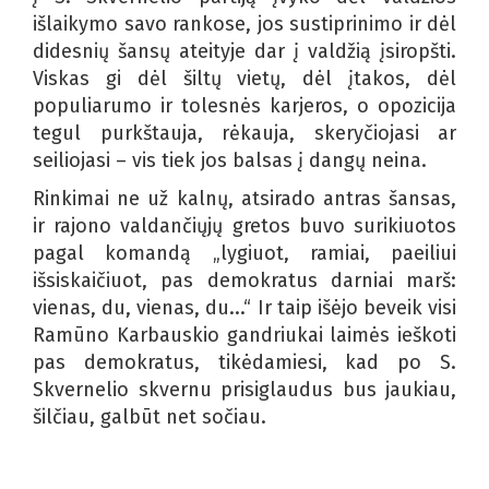
išlaikymo savo rankose, jos sustiprinimo ir dėl
didesnių šansų ateityje dar į valdžią įsiropšti.
Viskas gi dėl šiltų vietų, dėl įtakos, dėl
populiarumo ir tolesnės karjeros, o opozicija
tegul purkštauja, rėkauja, skeryčiojasi ar
seiliojasi – vis tiek jos balsas į dangų neina.
Rinkimai ne už kalnų, atsirado antras šansas,
ir rajono valdančiųjų gretos buvo surikiuotos
pagal komandą „lygiuot, ramiai, paeiliui
išsiskaičiuot, pas demokratus darniai marš:
vienas, du, vienas, du...“ Ir taip išėjo beveik visi
Ramūno Karbauskio gandriukai laimės ieškoti
pas demokratus, tikėdamiesi, kad po S.
Skvernelio skvernu prisiglaudus bus jaukiau,
šilčiau, galbūt net sočiau.