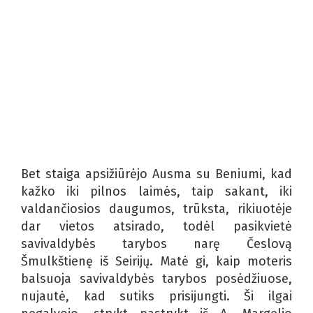
Bet staiga apsižiūrėjo Ausma su Beniumi, kad
kažko iki pilnos laimės, taip sakant, iki
valdančiosios daugumos, trūksta, rikiuotėje
dar vietos atsirado, todėl pasikvietė
savivaldybės tarybos narę Česlovą
Šmulkštienę iš Seirijų. Matė gi, kaip moteris
balsuoja savivaldybės tarybos posėdžiuose,
nujautė, kad sutiks prisijungti. Ši ilgai