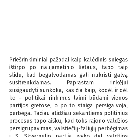
Priešrinkiminiai pažadai kaip kalėdinis sniegas
ištirpo po naujametinio lietaus, tapo taip
slidu, kad begalvodamas gali nukristi galvą
susitrenkdamas. Paprastam rinkėjui
susigaudyti sunkoka, kas čia kaip, kodėl ir dėl
ko – politikai rinkimus laimi būdami vienos
partijos gretose, o po to staiga persigalvoja,
perbėga. Tačiau atidžiau sekantiems politinius
procesus tapo aišku, kad toks rajono valdžios
persigrupavimas, valstiečių-žaliųjų perbėgimas
į S. Skvernelio partiją įvyko dėl valdžios