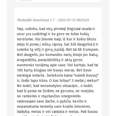
Paskelbė
Anonimas (-)
- 2022-01-13 06:01:25
Taip, sutinku, kad visų pirmieji žingsniai visada ir
visur yra sudėtingi ir ko gero ne tokie kokių
norėtume. Visi žinome kaip, iš kur ir kokiu tikslu
atėjo ši ponia į mūsų rajoną. Gal būt daugeliui ji ir
suteikė tą viltį ir gerą įspūdį. Bet tai tik trumpam.
Net daugelis, jos komandos narių žinojo jos baisų,
arogantiška, pasipūtėlišką ir aklą geros
nuomonės turėjimą apie save. Visi kartojo, kad tai
100 kartų blogiau nei buvęs meras. Bet buvo
vieningai nutarta , belekuria kaina "nuimti buvusį".
Ir, žodis tapo kūnu. O kas toliau? 3 metai į niekur?
Ne todėl, kad nenumatytos situacijos , o todėl,
kad ši ponia ne širdimi, ne gerumu, ne realybe,
ne ramiomis ir mąstančios smegenimis
vadovaujasi savo darbe, o pykčiu, keršto ir
nepamatuota nemeilę savo krašto žmonėms.
Vaidyba, melas ir vėl vaidyba ir melas. Pati buvau