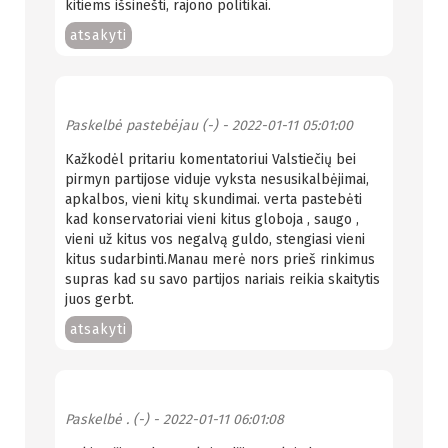
kitiems išsinešti, rajono politikai.
atsakyti
Paskelbė
pastebėjau (-)
- 2022-01-11 05:01:00
Kažkodėl pritariu komentatoriui Valstiečių bei
pirmyn partijose viduje vyksta nesusikalbėjimai,
apkalbos, vieni kitų skundimai. verta pastebėti
kad konservatoriai vieni kitus globoja , saugo ,
vieni už kitus vos negalvą guldo, stengiasi vieni
kitus sudarbinti.Manau merė nors prieš rinkimus
supras kad su savo partijos nariais reikia skaitytis
juos gerbt.
atsakyti
Paskelbė
. (-)
- 2022-01-11 06:01:08