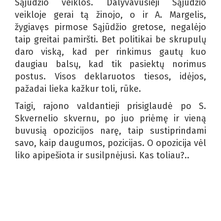
Sąjūdžio veiklos. Dalyvavusieji Sąjūdžio
veikloje gerai tą žinojo, o ir A. Margelis,
žygiavęs pirmose Sąjūdžio gretose, negalėjo
taip greitai pamiršti. Bet politikai be skrupulų
daro viską, kad per rinkimus gautų kuo
daugiau balsų, kad tik pasiektų norimus
postus. Visos deklaruotos tiesos, idėjos,
pažadai lieka kažkur toli, rūke.
Taigi, rajono valdantieji prisiglaudė po S.
Skvernelio skvernu, po juo priėmę ir vieną
buvusią opozicijos narę, taip sustiprindami
savo, kaip daugumos, pozicijas. O opozicija vėl
liko apipešiota ir susilpnėjusi. Kas toliau?..