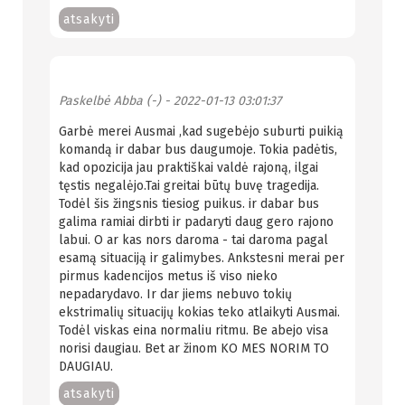
atsakyti
Paskelbė
Abba (-)
- 2022-01-13 03:01:37
Garbė merei Ausmai ,kad sugebėjo suburti puikią
komandą ir dabar bus daugumoje. Tokia padėtis,
kad opozicija jau praktiškai valdė rajoną, ilgai
tęstis negalėjo.Tai greitai būtų buvę tragedija.
Todėl šis žingsnis tiesiog puikus. ir dabar bus
galima ramiai dirbti ir padaryti daug gero rajono
labui. O ar kas nors daroma - tai daroma pagal
esamą situaciją ir galimybes. Ankstesni merai per
pirmus kadencijos metus iš viso nieko
nepadarydavo. Ir dar jiems nebuvo tokių
ekstrimalių situacijų kokias teko atlaikyti Ausmai.
Todėl viskas eina normaliu ritmu. Be abejo visa
norisi daugiau. Bet ar žinom KO MES NORIM TO
DAUGIAU.
atsakyti