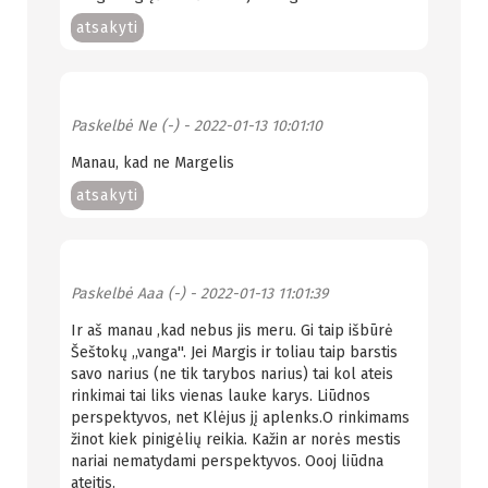
atsakyti
Paskelbė
Ne (-)
- 2022-01-13 10:01:10
Manau, kad ne Margelis
atsakyti
Paskelbė
Aaa (-)
- 2022-01-13 11:01:39
Ir aš manau ,kad nebus jis meru. Gi taip išbūrė
Šeštokų ,,vanga''. Jei Margis ir toliau taip barstis
savo narius (ne tik tarybos narius) tai kol ateis
rinkimai tai liks vienas lauke karys. Liūdnos
perspektyvos, net Klėjus jį aplenks.O rinkimams
žinot kiek pinigėlių reikia. Kažin ar norės mestis
nariai nematydami perspektyvos. Oooj liūdna
ateitis.