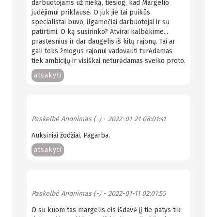
darbuotojams už nieką, tiesiog, kad Margelio
judėjimui priklausė. O juk jie tai puikūs
specialistai buvo, ilgamečiai darbuotojai ir su
patirtimi. O ką susirinko? Atvirai kalbėkime...
prastesnius ir dar daugelis iš kitų rajonų. Tai ar
gali toks žmogus rajonui vadovauti turėdamas
tiek ambicijų ir visiškai neturėdamas sveiko proto.
atsakyti
Paskelbė
Anonimas (-)
- 2022-01-21 08:01:41
Auksiniai žodžiai. Pagarba.
atsakyti
Paskelbė
Anonimas (-)
- 2022-01-11 02:01:55
O su kuom tas margelis eis išdavė jį tie patys tik