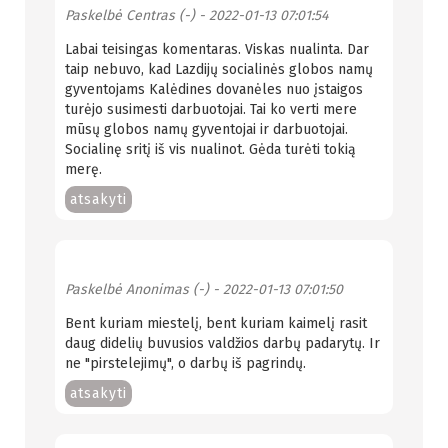
Paskelbė
Centras (-)
- 2022-01-13 07:01:54
Labai teisingas komentaras. Viskas nualinta. Dar
taip nebuvo, kad Lazdijų socialinės globos namų
gyventojams Kalėdines dovanėles nuo įstaigos
turėjo susimesti darbuotojai. Tai ko verti mere
mūsų globos namų gyventojai ir darbuotojai.
Socialinę sritį iš vis nualinot. Gėda turėti tokią
merę.
atsakyti
Paskelbė
Anonimas (-)
- 2022-01-13 07:01:50
Bent kuriam miestelį, bent kuriam kaimelį rasit
daug didelių buvusios valdžios darbų padarytų. Ir
ne "pirstelejimų", o darbų iš pagrindų.
atsakyti