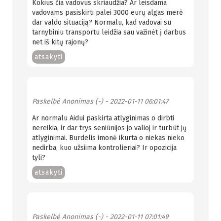
Kokius čia vadovus skriaudžia? Ar leisdama
vadovams pasiskirti palei 3000 eurų algas merė
dar valdo situaciją? Normalu, kad vadovai su
tarnybiniu transportu leidžia sau važinėt į darbus
net iš kitų rajonų?
atsakyti
Paskelbė
Anonimas (-)
- 2022-01-11 06:01:47
Ar normalu Aidui paskirta atlyginimas o dirbti
nereikia, ir dar trys seniūnijos jo valioj ir turbūt jų
atlyginimai. Burdelis imonė ikurta o niekas nieko
nedirba, kuo užsiima kontrolieriai? Ir opozicija
tyli?
atsakyti
Paskelbė
Anonimas (-)
- 2022-01-11 07:01:49