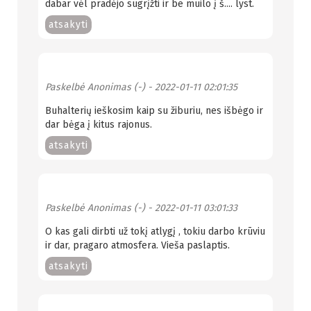
dabar vėl pradėjo sugrįžti ir be muilo į š.... lyst.
atsakyti
Paskelbė
Anonimas (-)
- 2022-01-11 02:01:35
Buhalterių ieškosim kaip su žiburiu, nes išbėgo ir
dar bėga į kitus rajonus.
atsakyti
Paskelbė
Anonimas (-)
- 2022-01-11 03:01:33
O kas gali dirbti už tokį atlygį , tokiu darbo krūviu
ir dar, pragaro atmosfera. Vieša paslaptis.
atsakyti