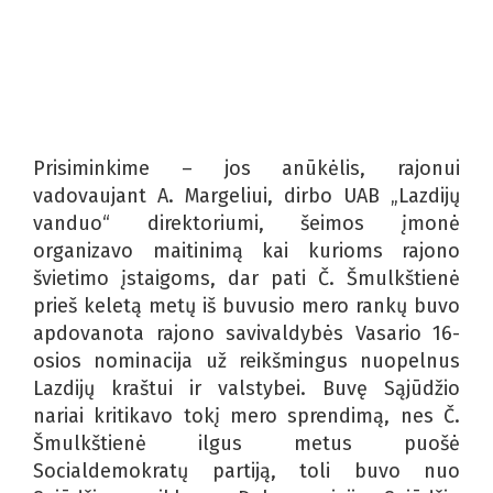
Prisiminkime – jos anūkėlis, rajonui
vadovaujant A. Margeliui, dirbo UAB „Lazdijų
vanduo“ direktoriumi, šeimos įmonė
organizavo maitinimą kai kurioms rajono
švietimo įstaigoms, dar pati Č. Šmulkštienė
prieš keletą metų iš buvusio mero rankų buvo
apdovanota rajono savivaldybės Vasario 16-
osios nominacija už reikšmingus nuopelnus
Lazdijų kraštui ir valstybei. Buvę Sąjūdžio
nariai kritikavo tokį mero sprendimą, nes Č.
Šmulkštienė ilgus metus puošė
Socialdemokratų partiją, toli buvo nuo