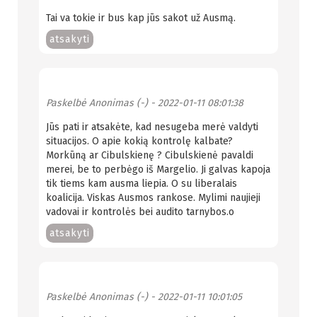
Tai va tokie ir bus kap jūs sakot už Ausmą.
atsakyti
Paskelbė
Anonimas (-)
- 2022-01-11 08:01:38
Jūs pati ir atsakėte, kad nesugeba merė valdyti
situacijos. O apie kokią kontrolę kalbate?
Morkūną ar Cibulskienę ? Cibulskienė pavaldi
merei, be to perbėgo iš Margelio. Ji galvas kapoja
tik tiems kam ausma liepia. O su liberalais
koalicija. Viskas Ausmos rankose. Mylimi naujieji
vadovai ir kontrolės bei audito tarnybos.o
atsakyti
Paskelbė
Anonimas (-)
- 2022-01-11 10:01:05