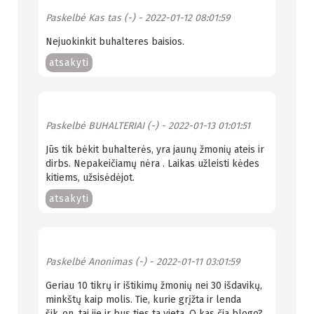
Paskelbė
Kas tas (-)
- 2022-01-12 08:01:59
Nejuokinkit buhalteres baisios.
atsakyti
Paskelbė
BUHALTERIAI (-)
- 2022-01-13 01:01:51
Jūs tik bėkit buhalterės, yra jaunų žmonių ateis ir
dirbs. Nepakeičiamų nėra . Laikas užleisti kėdes
kitiems, užsisėdėjot.
atsakyti
Paskelbė
Anonimas (-)
- 2022-01-11 03:01:59
Geriau 10 tikrų ir ištikimų žmonių nei 30 išdavikų,
minkštų kaip molis. Tie, kurie grįžta ir lenda
šik..on, tai jie ir bus ties ta vieta. O kas čia blogo?