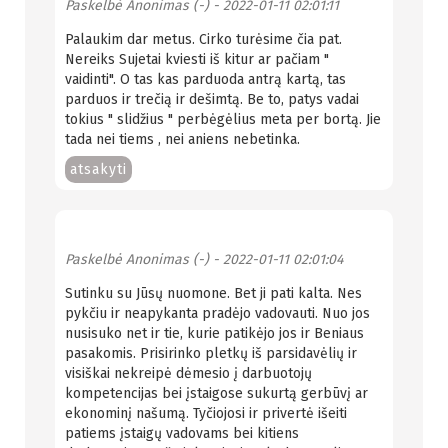
Paskelbė
Anonimas (-)
- 2022-01-11 02:01:11
Palaukim dar metus. Cirko turėsime čia pat.
Nereiks Sujetai kviesti iš kitur ar pačiam "
vaidinti". O tas kas parduoda antrą kartą, tas
parduos ir trečią ir dešimtą. Be to, patys vadai
tokius " slidžius " perbėgėlius meta per bortą. Jie
tada nei tiems , nei aniens nebetinka.
atsakyti
Paskelbė
Anonimas (-)
- 2022-01-11 02:01:04
Sutinku su Jūsų nuomone. Bet ji pati kalta. Nes
pykčiu ir neapykanta pradėjo vadovauti. Nuo jos
nusisuko net ir tie, kurie patikėjo jos ir Beniaus
pasakomis. Prisirinko pletkų iš parsidavėlių ir
visiškai nekreipė dėmesio į darbuotojų
kompetencijas bei įstaigose sukurtą gerbūvį ar
ekonominį našumą. Tyčiojosi ir privertė išeiti
patiems įstaigų vadovams bei kitiens