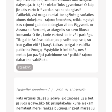
dalyvauja. Ir ką? Ir nieko! Toks gyvenimas! O kaip
jie akis varto ir " vardan rajono stengiasi".
Patikėkit, visi miega ramiai, be sąžinės graužaties.
Mums rinkėjams- rajono žmonėms, reikia mąstyti
Kas rajonui gali duoti daugiau vilties išgyventi. Ar
Ausma su Beniumi, ar Margelis su savo likusia
komanda. O tie , kurie vartosi, tie ir vėl parbėgs.
Tik, gal ir Artūras dabar jau pradės suprasti, su
kuo galim eiti " į karą". Laikas, pinigai ir valdžia
patikrina žmogų. Mąstykite ir kelkitės, nes 3
metus jau pavėjui paleidome su " puikia" rajono
dabartine valdžiuke.
atsakyti
Paskelbė
Anonimas (-)
- 2022-01-11 01:01:53
Pats Artūras daugelį išdavė, ėjo žmones už jį bet
jis juos išdavė.liko tik prisiplakėliai kurie niekam
nematant merei rankas bučiuoja ir greit margeliui