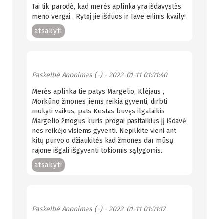
Tai tik parodė, kad merės aplinka yra išdavystės
meno vergai . Rytoj jie išduos ir Tave eilinis kvaily!
atsakyti
Paskelbė
Anonimas (-)
- 2022-01-11 01:01:40
Merės aplinka tie patys Margelio, Klėjaus ,
Morkūno žmones jiems reikia gyventi, dirbti
mokyti vaikus, pats Kestas buvęs ilgalaikis
Margelio žmogus kuris progai pasitaikius jį išdavė
nes reikėjo visiems gyventi. Nepilkite vieni ant
kitų purvo o džiaukitės kad žmones dar mūsų
rajone išgali išgyventi tokiomis sąlygomis.
atsakyti
Paskelbė
Anonimas (-)
- 2022-01-11 01:01:17