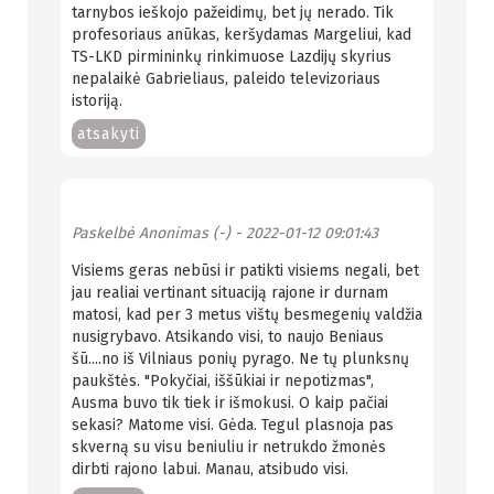
tarnybos ieškojo pažeidimų, bet jų nerado. Tik
profesoriaus anūkas, keršydamas Margeliui, kad
TS-LKD pirmininkų rinkimuose Lazdijų skyrius
nepalaikė Gabrieliaus, paleido televizoriaus
istoriją.
atsakyti
Paskelbė
Anonimas (-)
- 2022-01-12 09:01:43
Visiems geras nebūsi ir patikti visiems negali, bet
jau realiai vertinant situaciją rajone ir durnam
matosi, kad per 3 metus vištų besmegenių valdžia
nusigrybavo. Atsikando visi, to naujo Beniaus
šū....no iš Vilniaus ponių pyrago. Ne tų plunksnų
paukštės. "Pokyčiai, iššūkiai ir nepotizmas",
Ausma buvo tik tiek ir išmokusi. O kaip pačiai
sekasi? Matome visi. Gėda. Tegul plasnoja pas
skverną su visu beniuliu ir netrukdo žmonės
dirbti rajono labui. Manau, atsibudo visi.