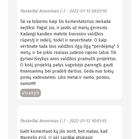
Paskelbė
Anonimas (-)
- 2022-01-13 08:01:10
Tai va tokiems kaip šis komentatorius niekada
neįtiksi. Pagal Jus, ir jautis už marių geresnis.
Kadangi kasdien matote buvusios valdžios
rūpestį ir indėlį, todėl ir nevertinate. O kaip
vertinate tada šios valdžios ilgą ilgą "perdėjimą" 3
metų, ir be jokio realaus judesio rajono labui. Tik
gyriasi išvykęs anos valdžios pramušti projektus.
O kokį projektą patys sugebėjo parengti, gauti
finansavimą bei pradėti darbus. Gėda nuo tokių
ponių vadovavimo. Liko metai ir namo, ponios,
namo!!!!!
atsakyti
Paskelbė
Anonimas (-)
- 2022-01-13 10:01:55
Galit komentuot ką jūs norit, bet matau, kad
Margelis grįš. Ir vėl Lazdijai atsigaus!