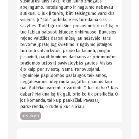
susidūrusi akis į akį. Tokio jauno žmogaus
abejingumo, neteisingumo ir naglumo nebuvau
sutikusi. O juk ji turėtų būti teisingumo vardiklis
visiems. Ji " toli" politikoje eis turėdama šias
savybes. Todėl gerbti šios ponios neturiu už ką, o
tuo labiau balsuoti kituose rinkimuose. Buvusios
rajono valdžios darbai mūsų jau nežavėjo, tarsi
buvome įpratę jog švietimo ir ugdymo įstaigos
turi būti sutvarkytos, projektai laimėti, pinigai
įsisavinti, papildomiems darbams ar priemonėms
prašomos lėšos iš savivaldybės gautos. Viskas
ėjo kaip per sviestą. Namai renovuojami,
ligoninėje papildomos paslaugos teikiamos,
neįgaliesiems integruota pagalba į namus taip
pat. Galėčiau vardinti ir vardinti. O kas dabar? Kas
dabar? Naikina ką tik gali, prie ko tik prisiliečia. O
jos komanda, tai kaip paukščiai. Pavasarį
parskrenda, o rudenį kur šilčiau.
atsakyti