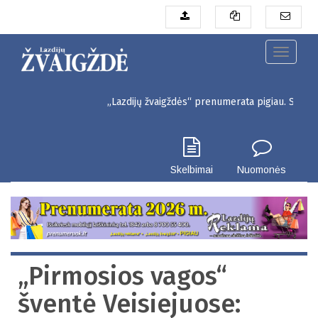
Pereiti
į
pagrindinį
turinį
Toggle
navigati
„Lazdijų žvaigždės“ prenumerata pigiau. Seinų g. 3, L
Skelbimai
Nuomonės
„Pirmosios vagos“
šventė Veisiejuose: