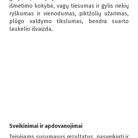
išmetimo kokybė, vagų tiesumas ir gylis riekių
ryškumas ir vienodumas, piktžolių užarimas,
plūgo valdymo tikslumas, bendra suarto
laukelio išvaizda.
Sveikinimai ir apdovanojimai
Teisėjams susumavus rezultatus, pasveikinti ir