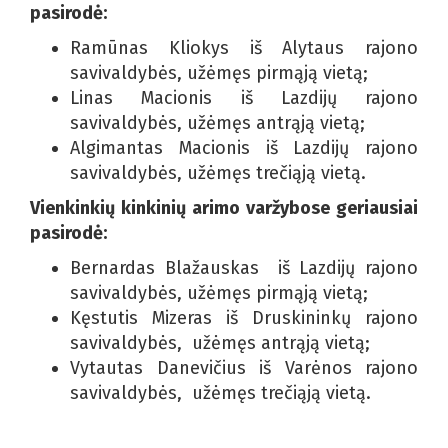
pasirodė:
Ramūnas Kliokys iš Alytaus rajono
savivaldybės, užėmęs pirmąją vietą;
Linas Macionis iš Lazdijų rajono
savivaldybės, užėmęs antrąją vietą;
Algimantas Macionis iš Lazdijų rajono
savivaldybės, užėmęs trečiąją vietą.
Vienkinkių kinkinių arimo varžybose geriausiai
pasirodė:
Bernardas Blažauskas iš Lazdijų rajono
savivaldybės, užėmęs pirmąją vietą;
Kęstutis Mizeras iš Druskininkų rajono
savivaldybės, užėmęs antrąją vietą;
Vytautas Danevičius iš Varėnos rajono
savivaldybės, užėmęs trečiąją vietą.