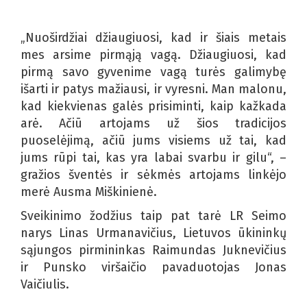
„Nuoširdžiai džiaugiuosi, kad ir šiais metais
mes arsime pirmąją vagą. Džiaugiuosi, kad
pirmą savo gyvenime vagą turės galimybę
išarti ir patys mažiausi, ir vyresni. Man malonu,
kad kiekvienas galės prisiminti, kaip kažkada
arė. Ačiū artojams už šios tradicijos
puoselėjimą, ačiū jums visiems už tai, kad
jums rūpi tai, kas yra labai svarbu ir gilu“, –
gražios šventės ir sėkmės artojams linkėjo
merė Ausma Miškinienė.
Sveikinimo žodžius taip pat tarė LR Seimo
narys Linas Urmanavičius, Lietuvos ūkininkų
sąjungos pirmininkas Raimundas Juknevičius
ir Punsko viršaičio pavaduotojas Jonas
Vaičiulis.