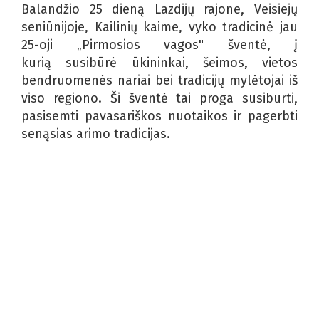
Balandžio 25 dieną Lazdijų rajone, Veisiejų
seniūnijoje, Kailinių kaime, vyko tradicinė jau
25-oji „Pirmosios vagos" šventė, į
kurią susibūrė ūkininkai, šeimos, vietos
bendruomenės nariai bei tradicijų mylėtojai iš
viso regiono. Ši šventė tai proga susiburti,
pasisemti pavasariškos nuotaikos ir pagerbti
senąsias arimo tradicijas.