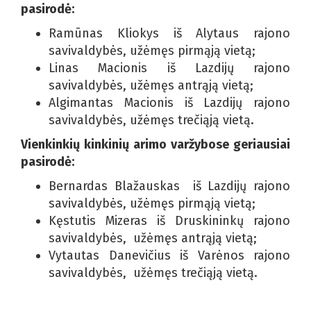
pasirodė:
Ramūnas Kliokys iš Alytaus rajono
savivaldybės, užėmęs pirmąją vietą;
Linas Macionis iš Lazdijų rajono
savivaldybės, užėmęs antrąją vietą;
Algimantas Macionis iš Lazdijų rajono
savivaldybės, užėmęs trečiąją vietą.
Vienkinkių kinkinių arimo varžybose geriausiai
pasirodė:
Bernardas Blažauskas iš Lazdijų rajono
savivaldybės, užėmęs pirmąją vietą;
Kęstutis Mizeras iš Druskininkų rajono
savivaldybės, užėmęs antrąją vietą;
Vytautas Danevičius iš Varėnos rajono
savivaldybės, užėmęs trečiąją vietą.