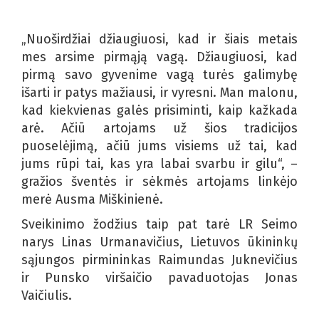
„Nuoširdžiai džiaugiuosi, kad ir šiais metais
mes arsime pirmąją vagą. Džiaugiuosi, kad
pirmą savo gyvenime vagą turės galimybę
išarti ir patys mažiausi, ir vyresni. Man malonu,
kad kiekvienas galės prisiminti, kaip kažkada
arė. Ačiū artojams už šios tradicijos
puoselėjimą, ačiū jums visiems už tai, kad
jums rūpi tai, kas yra labai svarbu ir gilu“, –
gražios šventės ir sėkmės artojams linkėjo
merė Ausma Miškinienė.
Sveikinimo žodžius taip pat tarė LR Seimo
narys Linas Urmanavičius, Lietuvos ūkininkų
sąjungos pirmininkas Raimundas Juknevičius
ir Punsko viršaičio pavaduotojas Jonas
Vaičiulis.