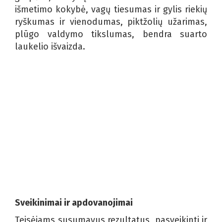
išmetimo kokybė, vagų tiesumas ir gylis riekių
ryškumas ir vienodumas, piktžolių užarimas,
plūgo valdymo tikslumas, bendra suarto
laukelio išvaizda.
Sveikinimai ir apdovanojimai
Teisėjams susumavus rezultatus, pasveikinti ir