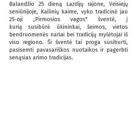
Balandžio 25 dieną Lazdijų rajone, Veisiejų
seniūnijoje, Kailinių kaime, vyko tradicinė jau
25-oji „Pirmosios vagos" šventė, į
kurią susibūrė ūkininkai, šeimos, vietos
bendruomenės nariai bei tradicijų mylėtojai iš
viso regiono. Ši šventė tai proga susiburti,
pasisemti pavasariškos nuotaikos ir pagerbti
senąsias arimo tradicijas.