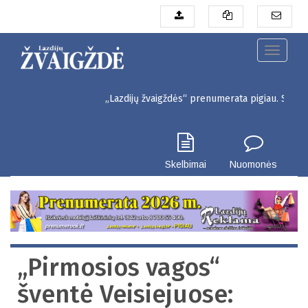
Pereiti
į
pagrindinį
turinį
Toggle
navigati
„Lazdijų žvaigždės“ prenumerata pigiau. Seinų g. 3, Laz
Skelbimai
Nuomonės
„Pirmosios vagos“
šventė Veisiejuose: