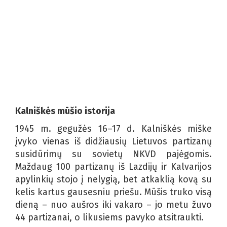
Kalniškės mūšio istorija
1945 m. gegužės 16–17 d. Kalniškės miške
įvyko vienas iš didžiausių Lietuvos partizanų
susidūrimų su sovietų NKVD pajėgomis.
Maždaug 100 partizanų iš Lazdijų ir Kalvarijos
apylinkių stojo į nelygią, bet atkaklią kovą su
kelis kartus gausesniu priešu. Mūšis truko visą
dieną – nuo aušros iki vakaro – jo metu žuvo
44 partizanai, o likusiems pavyko atsitraukti.