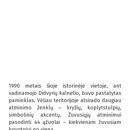
1990 metais šioje istorinėje vietoje, ant
vadinamojo Didvyrių kalnelio, buvo pastatytas
paminklas. Vėliau teritorijoje atsirado daugiau
atminimo ženklų – kryžių, koplytstulpių,
simbolinių akcentų. Žuvusiųjų atminimui
pasodinti 44 ąžuolai – kiekvienam žuvusiam
kovotojui po vieną.