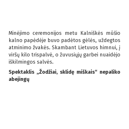
Minėjimo ceremonijos metu Kalniškės mūšio
kalno papėdėje buvo padėtos gėlės, uždegtos
atminimo žvakės. Skambant Lietuvos himnui, į
viršų kilo trispalvė, o žuvusiųjų garbei nuaidėjo
iškilmingos salvės.
Spektaklis „Žodžiai, sklidę miškais“ nepaliko
abejingų