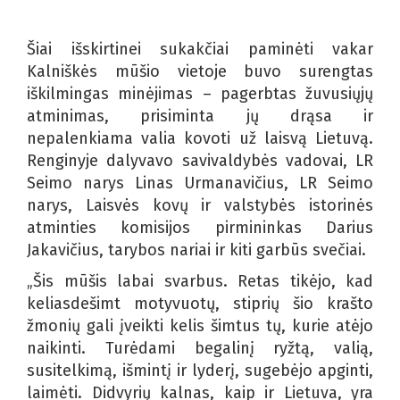
Šiai išskirtinei sukakčiai paminėti vakar
Kalniškės mūšio vietoje buvo surengtas
iškilmingas minėjimas – pagerbtas žuvusiųjų
atminimas, prisiminta jų drąsa ir
nepalenkiama valia kovoti už laisvą Lietuvą.
Renginyje dalyvavo savivaldybės vadovai, LR
Seimo narys Linas Urmanavičius, LR Seimo
narys, Laisvės kovų ir valstybės istorinės
atminties komisijos pirmininkas Darius
Jakavičius, tarybos nariai ir kiti garbūs svečiai.
„Šis mūšis labai svarbus. Retas tikėjo, kad
keliasdešimt motyvuotų, stiprių šio krašto
žmonių gali įveikti kelis šimtus tų, kurie atėjo
naikinti. Turėdami begalinį ryžtą, valią,
susitelkimą, išmintį ir lyderį, sugebėjo apginti,
laimėti. Didvyrių kalnas, kaip ir Lietuva, yra