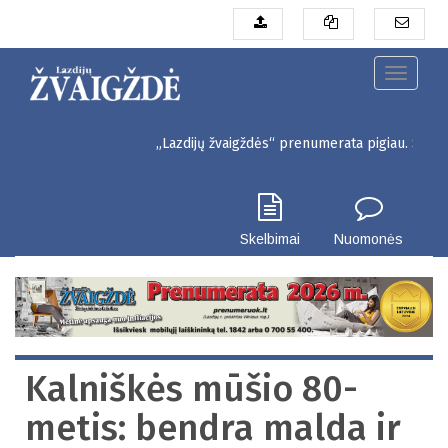
Pereiti
į
pagrindinį
turinį
Toggle
navigati
„Lazdijų žvaigždės“ prenumerata pigiau. Seinų g. 3, Lazdij
Skelbimai
Nuomonės
Kalniškės mūšio 80-
metis: bendra malda ir