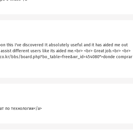
n this I've discovered It absolutely useful and it has aided me out
assist different users like its aided me.<br> <br> Great job.<br> <br>
ab.co.kr/bbs/board.php?bo_table=free&wr_id=454080">donde comprar
рат по технологии</a>