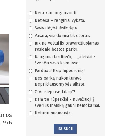
Nėra kam organizuoti.
Netiesa – renginiai vyksta.
Savivaldybė išsikvėpė.
Vasara, visi domisi tik ežerais.
Juk ne veltui jis pravardžiuojamas
Pasienio fiestos parku.
Dauguma lazdijiečių – „ateiviai“:
švenčia savo kaimuose.
Parduoti! Kaip hipodromą!
Nes parką nukonkuravo
Nepriklausomybės aikštė.
O Veisiejuose kitaip?!
Kam tie rūpesčiai – nuvažiuoji į
svečius ir viską gauni nemokamai.
Neturiu nuomonės.
urios
 1976
Balsuoti