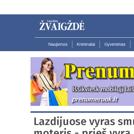
Pereiti
į
pagrindinį
turinį
Naujienos
Kriminalai
Gyvenimas
Lazdijuose vyras sm
moteris - prieš vyrą