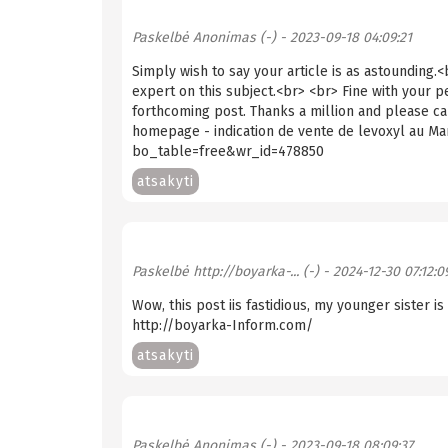
Paskelbė
Anonimas (-)
- 2023-09-18 04:09:21
Simply wish to say your article is as astounding.<
expert on this subject.<br> <br> Fine with your 
forthcoming post. Thanks a million and please ca
homepage - indication de vente de levoxyl au M
bo_table=free&wr_id=478850
atsakyti
Paskelbė
http://boyarka-... (-)
- 2024-12-30 07:12:0
Wow, this post iis fastidious, my younger sister i
http://boyarka-Inform.com/
atsakyti
Paskelbė
Anonimas (-)
- 2023-09-18 08:09:37