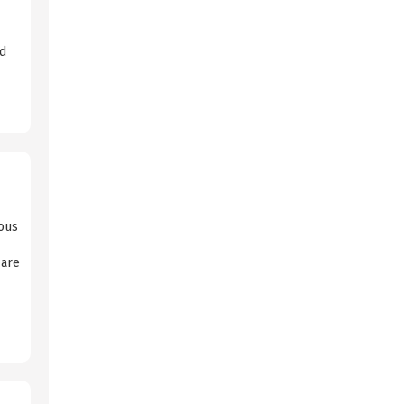
nd
ious
 are