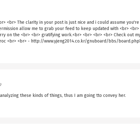
br> <br> The clarity in your post is just nice and i could assume you're
permission allow me to grab your feed to keep updated with <br> <br>
rry on the <br> <br> gratifying work.<br> <br> <br> <br> Check out m
aroc <br> <br> - http://www.yjeng2014.co.kr/gnuboard/bbs/board.php
9
s analyzing these kinds of things, thus I am going tto convey her.