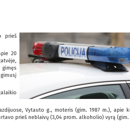
o prieš
apie 20
tvėje,
, gimęs
gimusį
alaikio
azdijuose, Vytauto g., moteris (gim. 1987 m.), apie k
avo prieš neblaivų (3,04 prom. alkoholio) vyrą (gim.