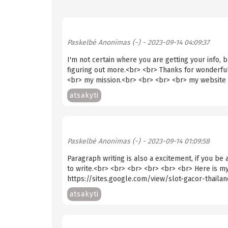
Paskelbė
Anonimas (-)
- 2023-09-14 04:09:37
I'm not certain where you are getting your info,
figuring out more.<br> <br> Thanks for wonderful 
<br> my mission.<br> <br> <br> <br> my website 
atsakyti
Paskelbė
Anonimas (-)
- 2023-09-14 01:09:58
Paragraph writing is also a excitement, if you be 
to write.<br> <br> <br> <br> <br> <br> Here is m
https://sites.google.com/view/slot-gacor-thail
atsakyti