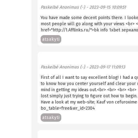
Paskelbė
Anonimas (-)
- 2023-09-15 10:09:51
You have made some decent points there. I looke
most people will go along with your views <br> <
href="http://1.Afflinks.ru/">bk info 1xbet зеркал
atsakyti
Paskelbė
Anonimas (-)
- 2023-09-17 11:09:13
First of all I want to say excellent blog! I had a 
to know how you center yourself and clear your mi
mind in getting my ideas out.<br> <br> <br> <br> I
lost simply just trying to figure out how to begi
Have a look at my web-site; Kauf von cefuroxim
bo_table=free&wr_id=2304
atsakyti