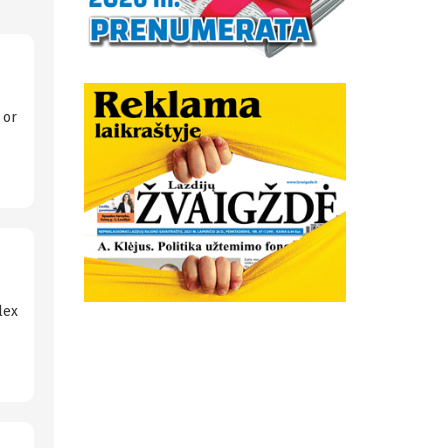
 or
lex