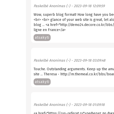
Paskelbė
Anonimas (-)
- 2023-09-18 12:09:59
Wow, superb blog format! How long have you bee
<br> <br> glance of your web site is great, let a
blog ... <a href="http://demo24.decore.co.kr/b
ligne en France</a>
atsakyti
Paskelbė
Anonimas (-)
- 2023-09-18 03:09:48
Touche. Outstanding arguments. Keep up the amaz
site ... Theresa - http://m.themeal.co.kr/bbs/
atsakyti
Paskelbė
Anonimas (-)
- 2023-09-18 01:09:18
<a href="https://rus-referat.ru">реферат по фи