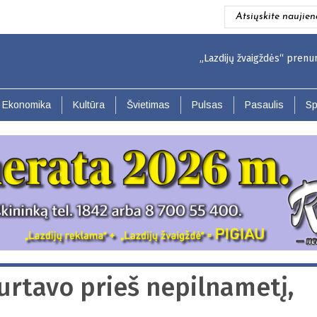
Atsiųskite naujien
„Lazdijų žvaigždės“ prenumerata p
Ekonomika
Kultūra
Švietimas
Pulsas
Pasaulis
Sp
urtavo prieš nepilnametį,