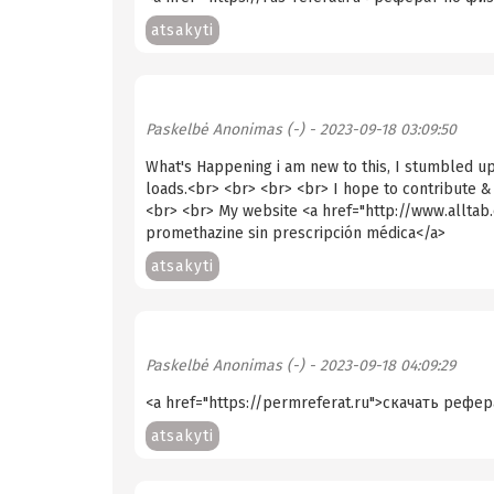
atsakyti
Paskelbė
Anonimas (-)
- 2023-09-18 03:09:50
What's Happening i am new to this, I stumbled upo
loads.<br> <br> <br> <br> I hope to contribute & 
<br> <br> My website <a href="http://www.allt
promethazine sin prescripción médica</a>
atsakyti
Paskelbė
Anonimas (-)
- 2023-09-18 04:09:29
<a href="https://permreferat.ru">скачать рефе
atsakyti