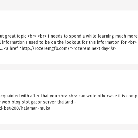
 but great topic.<br> <br> I needs to spend a while learning much more
information I used to be on the lookout for this information for <br>
... <a href="http://rozeremgfb.com/">rozerem next day</a>
acquainted with after that you <br> <br> can write otherwise it is comp
y web blog slot gacor server thailand -
and-bet-200/halaman-muka