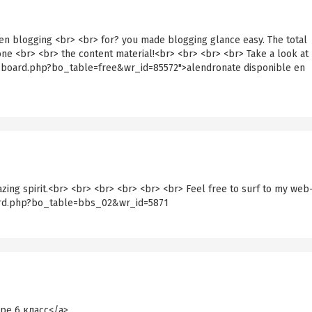
n blogging <br> <br> for? you made blogging glance easy. The total
lone <br> <br> the content material!<br> <br> <br> <br> Take a look at
bs/board.php?bo_table=free&wr_id=85572">alendronate disponible en
ing spirit.<br> <br> <br> <br> <br> <br> Feel free to surf to my web
board.php?bo_table=bbs_02&wr_id=5871
зре 6 класс</a>