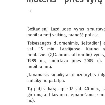
Šeštadienį Lazdijuose vyras smurtav
nepilnametį vaikiną, pranešė policija.
Teisėsaugos duomenimis, šeštadienį 
val. 15 min. Lazdijuose, Kauno ga
neblaivus (2,14 prom. alkoholio) vyras
1989 m., smurtavo prieš 2009 m. 
nepilnametį.
Įtariamasis sulaikytas ir uždarytas į ilg
sulaikymo patalpą.
Tą patį vakarą, apie 18 val. 40 min., L
girtumą ar blaivumą nepranešama, smurt
m.).