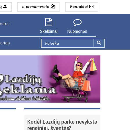
ą
E-prenumerata
Kontaktai
igiau. Seinų g. 3, Lazdijai (Lazdijų gyventojams).
Skelbimai
Nuomonės
Paieškos
ortas
forma
Paieška
Kodėl Lazdijų parke nevyksta
renginiai, šventės?