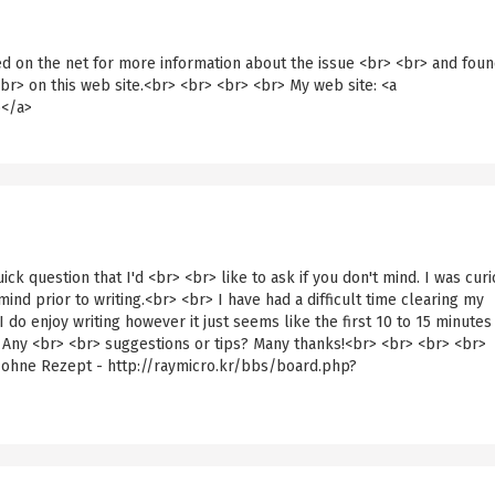
d on the net for more information about the issue <br> <br> and fou
br> on this web site.<br> <br> <br> <br> My web site: <a
о</a>
quick question that I'd <br> <br> like to ask if you don't mind. I was cur
nd prior to writing.<br> <br> I have had a difficult time clearing my
 do enjoy writing however it just seems like the first 10 to 15 minutes
n. Any <br> <br> suggestions or tips? Many thanks!<br> <br> <br> <br>
e ohne Rezept - http://raymicro.kr/bbs/board.php?