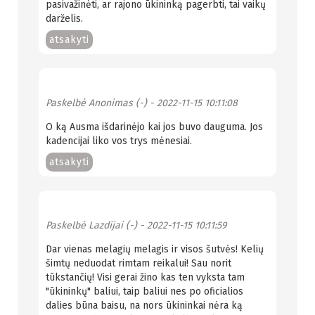
pasivažinėti, ar rajono ūkininką pagerbti, tai vaikų
darželis.
atsakyti
Paskelbė
Anonimas (-)
- 2022-11-15 10:11:08
O ką Ausma išdarinėjo kai jos buvo dauguma. Jos
kadencijai liko vos trys mėnesiai.
atsakyti
Paskelbė
Lazdijai (-)
- 2022-11-15 10:11:59
Dar vienas melagių melagis ir visos šutvės! Kelių
šimtų neduodat rimtam reikalui! Sau norit
tūkstančių! Visi gerai žino kas ten vyksta tam
"ūkininkų" baliui, taip baliui nes po oficialios
dalies būna baisu, na nors ūkininkai nėra ką