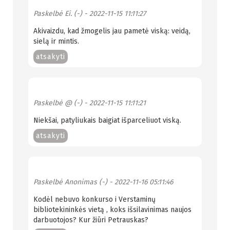
Paskelbė
Ei. (-)
- 2022-11-15 11:11:27
Akivaizdu, kad žmogelis jau pametė viską: veidą,
sielą ir mintis.
atsakyti
Paskelbė
@ (-)
- 2022-11-15 11:11:21
Niekšai, patyliukais baigiat išparceliuot viską.
atsakyti
Paskelbė
Anonimas (-)
- 2022-11-16 05:11:46
Kodėl nebuvo konkurso i Verstaminų
bibliotekininkės vietą , koks išsilavinimas naujos
darbuotojos? Kur žiūri Petrauskas?