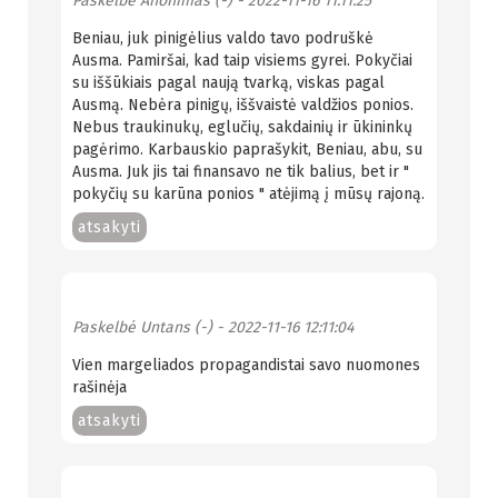
Paskelbė
Anonimas (-)
- 2022-11-16 11:11:25
Beniau, juk pinigėlius valdo tavo podruškė
Ausma. Pamiršai, kad taip visiems gyrei. Pokyčiai
su iššūkiais pagal naują tvarką, viskas pagal
Ausmą. Nebėra pinigų, iššvaistė valdžios ponios.
Nebus traukinukų, eglučių, sakdainių ir ūkininkų
pagėrimo. Karbauskio paprašykit, Beniau, abu, su
Ausma. Juk jis tai finansavo ne tik balius, bet ir "
pokyčių su karūna ponios " atėjimą į mūsų rajoną.
atsakyti
Paskelbė
Untans (-)
- 2022-11-16 12:11:04
Vien margeliados propagandistai savo nuomones
rašinėja
atsakyti