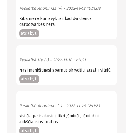
Paskelbė
Anonimas (-)
- 2022-11-18 10:11:08
Kiba mere kur isvykusi, kad dvi dienos
darbotvarkes nera.
atsakyti
Paskelbė
Na (-)
- 2022-11-18 11:11:21
Nagi mankštinasi sparnus skrydžiui atgal I Vilniū.
atsakyti
Paskelbė
Anonimas (-)
- 2022-11-26 12:11:23
visi čia pasisakusieji tikri įšminčių išminčiai
aukščiausios prabos
atsakyti