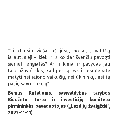
Tai klausiu viešai aš jūsų, ponai, į valdžią
įsijautusieji – kiek ir iš ko dar švenčių pavogti
šiemet rengiatės? Ar rinkimai ir pavydas jau
taip užpylė akis, kad per tą pyktį nesugebate
matyti nei rajono vaikučių, nei ūkininkų, nei tų
pačių savo rinkėjų?
Benius Rūtelionis, savivaldybės tarybos
Biudžeto, turto ir investicijų komiteto
pirmininkės pavaduotojas (,,Lazdijų žvaigždė",
2022-11-11).