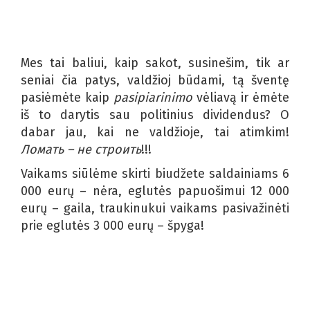
Mes tai baliui, kaip sakot, susinešim, tik ar
seniai čia patys, valdžioj būdami, tą šventę
pasiėmėte kaip
pasipiarinimo
vėliavą ir ėmėte
iš to darytis sau politinius dividendus? O
dabar jau, kai ne valdžioje, tai atimkim!
Ломать – не строить
!!!
Vaikams siūlėme skirti biudžete saldainiams 6
000 eurų – nėra, eglutės papuošimui 12 000
eurų – gaila, traukinukui vaikams pasivažinėti
prie eglutės 3 000 eurų – špyga!