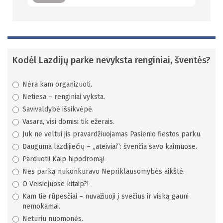
Kodėl Lazdijų parke nevyksta renginiai, šventės?
Nėra kam organizuoti.
Netiesa – renginiai vyksta.
Savivaldybė išsikvėpė.
Vasara, visi domisi tik ežerais.
Juk ne veltui jis pravardžiuojamas Pasienio fiestos parku.
Dauguma lazdijiečių – „ateiviai“: švenčia savo kaimuose.
Parduoti! Kaip hipodromą!
Nes parką nukonkuravo Nepriklausomybės aikštė.
O Veisiejuose kitaip?!
Kam tie rūpesčiai – nuvažiuoji į svečius ir viską gauni
nemokamai.
Neturiu nuomonės.