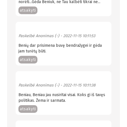
norėti...Gėda Beniuk, ne Tau kalbėti tikrai ne...
atsakyti
Paskelbė
Anonimas (-)
- 2022-11-15 10:11:53
Benių dar prisimena buvę bendražygei ir gėda
jam turėtų būti.
atsakyti
Paskelbė
Anonimas (-)
- 2022-11-15 10:11:38
Beniau, Beniau jau nusiritai visai. Koks gi iš tavęs
politikas. Žema ir sarmata.
atsakyti