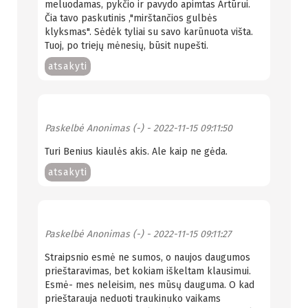
meluodamas, pykčio ir pavydo apimtas Artūrui.
Čia tavo paskutinis ,"mirštančios gulbės
klyksmas". Sėdėk tyliai su savo karūnuota višta.
Tuoj, po triejų mėnesių, būsit nupešti.
atsakyti
Paskelbė
Anonimas (-)
- 2022-11-15 09:11:50
Turi Benius kiaulės akis. Ale kaip ne gėda.
atsakyti
Paskelbė
Anonimas (-)
- 2022-11-15 09:11:27
Straipsnio esmė ne sumos, o naujos daugumos
prieštaravimas, bet kokiam iškeltam klausimui.
Esmė- mes neleisim, nes mūsų dauguma. O kad
prieštarauja neduoti traukinuko vaikams