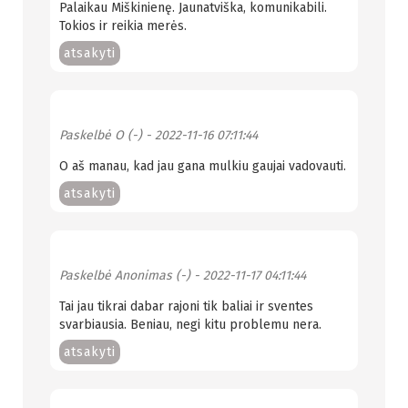
Palaikau Miškinienę. Jaunatviška, komunikabili.
Tokios ir reikia merės.
atsakyti
Paskelbė
O (-)
- 2022-11-16 07:11:44
O aš manau, kad jau gana mulkiu gaujai vadovauti.
atsakyti
Paskelbė
Anonimas (-)
- 2022-11-17 04:11:44
Tai jau tikrai dabar rajoni tik baliai ir sventes
svarbiausia. Beniau, negi kitu problemu nera.
atsakyti