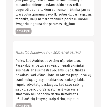
gali paneigt,,…kad ši sumelė buvo numatyta
panaudoti kitiems tikslams.Ūkininkus reikia
pagerbti,bet ne tokiom sumom,o ir ūkinkai jau ne
,,varguoliai,,paramu gavo Iki soties:džipai,naujausia
technika, nauji namai,o technika perka iš žmonū,
švogeriu ir gauna dar paramas isigijimui.
atsakyti
Paskelbė
Anonimas (-)
- 2022-11-15 08:11:47
Puiku, kad Audrius su Artūru užprotestavo.
Pasakykit, ar patys sau vaišių negali ūkininkai
susinešti, ar susimesti svečiams. Gėda. Niekas
nekaltas, kad vištos Ilona su Ausma prap...o vaikų
traukinuką, eglutę ir saldainius, kadangi labiau
rūpėjo advokatų paslaugos, kad savo subinę
išsukti, švenčių organizatoriai iš vilniaus ar
simanyno bei babecko darbo užmokestis
už....kiaušinių kasymą. Kaip dirbo, taip turi.
atsakyti