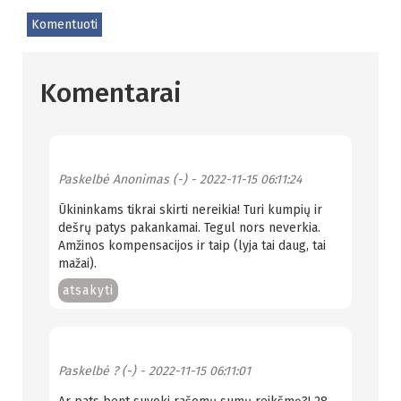
Komentuoti
Komentarai
Paskelbė
Anonimas (-)
- 2022-11-15 06:11:24
Ūkininkams tikrai skirti nereikia! Turi kumpių ir
dešrų patys pakankamai. Tegul nors neverkia.
Amžinos kompensacijos ir taip (lyja tai daug, tai
mažai).
atsakyti
Paskelbė
? (-)
- 2022-11-15 06:11:01