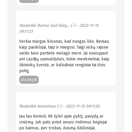
Paskelbė
Beniui kad būtų... (-)
- 2022-11-15
09:11:33
Verkia margas klounas, kad nuogas liko. Beniau,
kaip pasiklojai, taip ir miegosi. Taigi viską rajone
valdo tavo partietė melagė merė. Jai nusispjaut
ant Lazdijų savivaldybės, tokie menkniekiai, kaip
ūkininkų šventė, ar kalėdiniai renginiai tai išvis
pofig.
atsakyti
Paskelbė
Anonimas (-)
- 2022-11-15 09:11:30
Jau tau beniuli, tik tylėt apie pyktį, pavydą ar
cinizmą. Juk pats prieš anuos rinkimus bėgiojai
po kaimus, per trobas, Ausmą iškišinėjai,