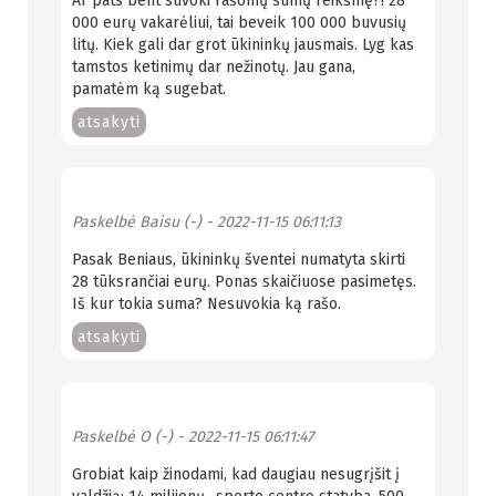
Ar pats bent suvoki rašomų sumų reikšmę?! 28
000 eurų vakarėliui, tai beveik 100 000 buvusių
litų. Kiek gali dar grot ūkininkų jausmais. Lyg kas
tamstos ketinimų dar nežinotų. Jau gana,
pamatėm ką sugebat.
atsakyti
Paskelbė
Baisu (-)
- 2022-11-15 06:11:13
Pasak Beniaus, ūkininkų šventei numatyta skirti
28 tūksrančiai eurų. Ponas skaičiuose pasimetęs.
Iš kur tokia suma? Nesuvokia ką rašo.
atsakyti
Paskelbė
O (-)
- 2022-11-15 06:11:47
Grobiat kaip žinodami, kad daugiau nesugrįšit į