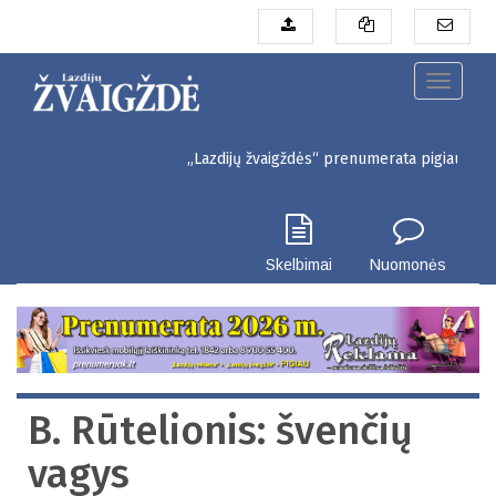
Pereiti
į
pagrindinį
turinį
Toggle
navigati
„Lazdijų žvaigždės“ prenumerata pigiau. Seinų g. 3
Skelbimai
Nuomonės
B. Rūtelionis: švenčių
vagys