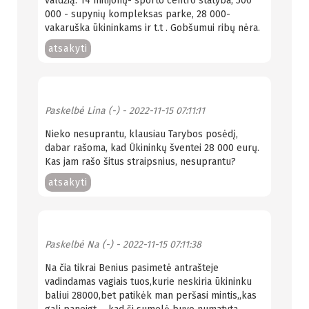
valdžią: 14 milijonų- sporto centro statyba, 500
000 - supynių kompleksas parke, 28 000-
vakaruška ūkininkams ir t.t . Gobšumui ribų nėra.
atsakyti
Paskelbė
Lina (-)
- 2022-11-15 07:11:11
Nieko nesuprantu, klausiau Tarybos posėdį,
dabar rašoma, kad Ūkininkų šventei 28 000 eurų.
Kas jam rašo šitus straipsnius, nesuprantu?
atsakyti
Paskelbė
Na (-)
- 2022-11-15 07:11:38
Na čia tikrai Benius pasimetė antrašteje
vadindamas vagiais tuos,kurie neskiria ūkininku
baliui 28000,bet patikėk man peršasi mintis,,kas