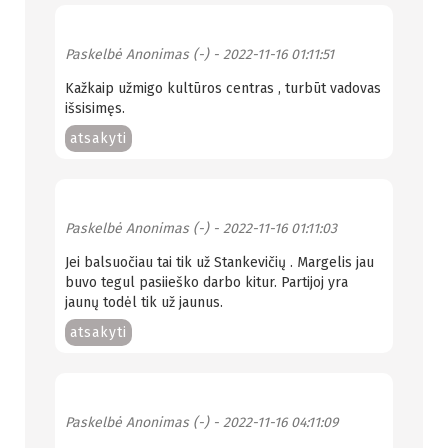
Paskelbė
Anonimas (-)
- 2022-11-16 01:11:51
Kažkaip užmigo kultūros centras , turbūt vadovas
išsisimęs.
atsakyti
Paskelbė
Anonimas (-)
- 2022-11-16 01:11:03
Jei balsuočiau tai tik už Stankevičių . Margelis jau
buvo tegul pasiieško darbo kitur. Partijoj yra
jaunų todėl tik už jaunus.
atsakyti
Paskelbė
Anonimas (-)
- 2022-11-16 04:11:09