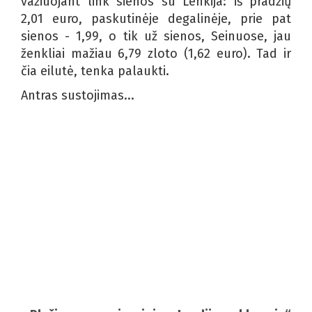
važiuojant link sienos su Lenkija: iš pradžių
2,01 euro, paskutinėje degalinėje, prie pat
sienos - 1,99, o tik už sienos, Seinuose, jau
ženkliai mažiau 6,79 zloto (1,62 euro). Tad ir
čia eilutė, tenka palaukti.
Antras sustojimas...