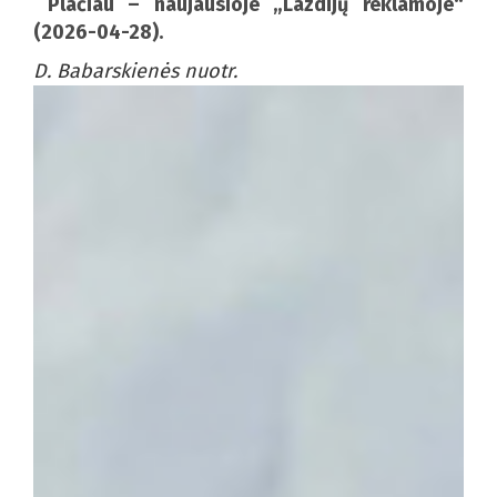
Plačiau – naujausioje „Lazdijų reklamoje“
(2026-04-28).
D. Babarskienės nuotr.