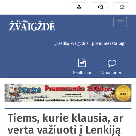
Pereiti
į
pagrindinį
turinį
Toggle
navigati
„Lazdijų žvaigždės“ prenumerata pigiau. Seinų g. 3, 
Skelbimai
Nuomonės
Tiems, kurie klausia, ar
verta važiuoti į Lenkiją