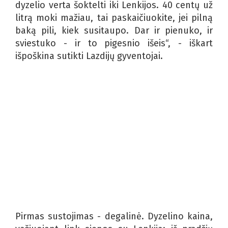
dyzelio verta šoktelti iki Lenkijos. 40 centų už
litrą moki mažiau, tai paskaičiuokite, jei pilną
baką pili, kiek susitaupo. Dar ir pienuko, ir
sviestuko - ir to pigesnio išeis“, - iškart
išpoškina sutikti Lazdijų gyventojai.
Pirmas sustojimas - degalinė. Dyzelino kaina,