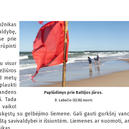
ožnikas
ldybę,
e prie
ūpinti
u visur
ežiūros
 8 metų
plaukti
andens
Paplūdimys prie Baltijos jūros.
i. Tada
D. Labučio (ELTA) nuotr.
 vaiko!
kęstų su gelbėjimo liemene. Gali gauti gurkšnį van
štą savivaldybei ir išsiuntėm. Liemenes ar nuomoti, ar
nikas.