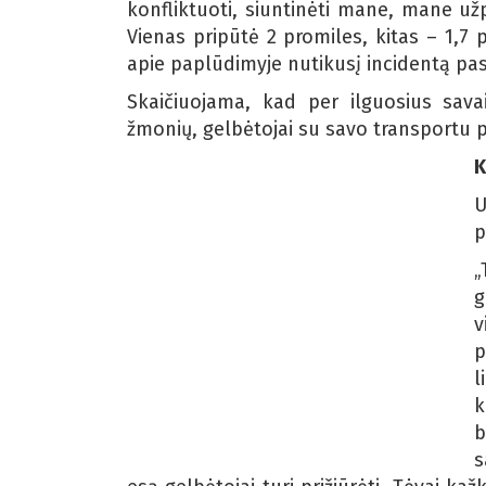
konfliktuoti, siuntinėti mane, mane už
Vienas pripūtė 2 promiles, kitas – 1,7 p
apie paplūdimyje nutikusį incidentą pasa
Skaičiuojama, kad per ilguosius sava
žmonių, gelbėtojai su savo transportu 
K
U
p
„
g
v
p
l
k
b
s