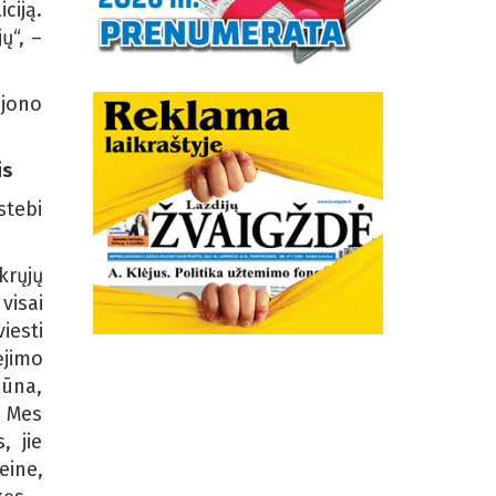
ciją.
ų“, –
ijono
is
tebi
krųjų
visai
iesti
ėjimo
būna,
. Mes
, jie
eine,