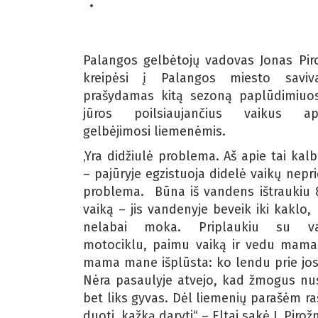
Palangos gelbėtojų vadovas Jonas Pir
kreipėsi į Palangos miesto saviva
prašydamas kitą sezoną paplūdimiuos
jūros poilsiaujančius vaikus apr
gelbėjimosi liemenėmis.
‚Yra didžiulė problema. Aš apie tai kalb
– pajūryje egzistuoja didelė vaikų nepri
problema. Būna iš vandens ištraukiu
vaiką – jis vandenyje beveik iki kaklo, 
nelabai moka. Priplaukiu su v
motociklu, paimu vaiką ir vedu mama
mama mane išplūsta: ko lendu prie jos
Nėra pasaulyje atvejo, kad žmogus nus
bet liks gyvas. Dėl liemenių parašėm ra
duoti, kažką daryti“ – Eltai sakė J. Pirož