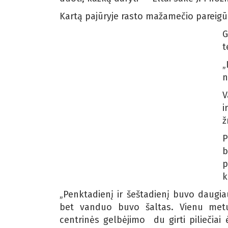
Kartą pajūryje rasto mažamečio pareigū
G
t
„
n
V
i
ž
P
b
p
k
„Penktadienį ir šeštadienį buvo daugia
bet vanduo buvo šaltas. Vienu metu
centrinės gelbėjimo du girti piliečiai