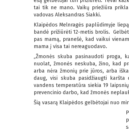
esą gelbėtojai turi prižiūrėti. Tėvai ka
tai tik ne mano. Vaikų priežiūra prik
vadovas Aleksandras Siakki.
Klaipėdos Melnragės paplūdimyje liepą
bandė prižiūrėti 12-metis brolis. Gelbė
pas mamą, pranešė, kad vaikui vienam n
mama į visa tai nereaguodavo.
„Žmonės skuba pasinaudoti proga, ka
nuolat, žmonės neskuba, žino, kad pra
arba nėra žmonių prie jūros, arba iš
daug, visi skuba pasidžiaugti karšta 
vandens temperatūra siekia 19 laipsni
prevencinio darbo, kad žmonės neplaukt
Šią vasarą Klaipėdos gelbėtojai nuo mi
P
p
s