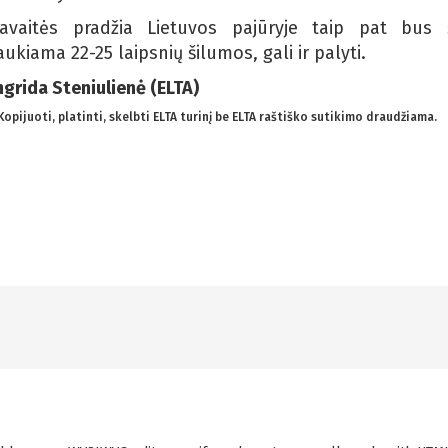
avaitės pradžia Lietuvos pajūryje taip pat bus š
aukiama 22-25 laipsnių šilumos, gali ir palyti.
ngrida Steniulienė (ELTA)
 Kopijuoti, platinti, skelbti ELTA turinį be ELTA raštiško sutikimo draudžiama.