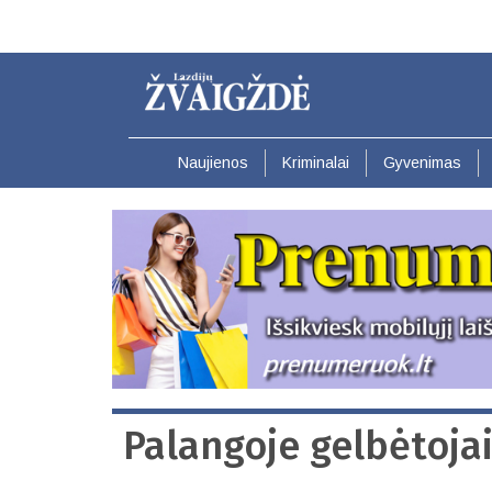
Pereiti
į
pagrindinį
turinį
Naujienos
Kriminalai
Gyvenimas
Palangoje gelbėtoja