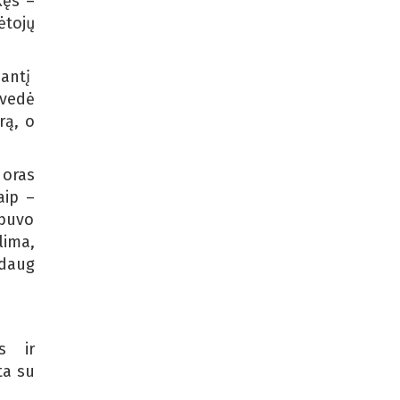
kęs –
ėtojų
dantį
uvedė
rą, o
 oras
aip –
 buvo
lima,
 daug
s ir
ta su