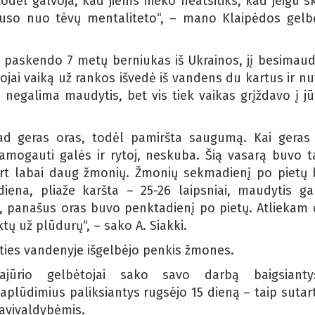
žkodėl galvoja, kad jiems nieko neatsitiks, kad jeigu s
lauso nuo tėvų mentaliteto“, – mano Klaipėdos gelb
 paskendo 7 metų berniukas iš Ukrainos, jį besimau
tojai vaiką už rankos išvedė iš vandens du kartus ir n
egalima maudytis, bet vis tiek vaikas grįždavo į jū
d geras oras, todėl pamiršta saugumą. Kai geras
mogauti galės ir rytoj, neskuba. Šią vasarą buvo t
kart labai daug žmonių. Žmonių sekmadienį po pietų
diena, pliaže karšta – 25-26 laipsniai, maudytis ga
ų, panašus oras buvo penktadienį po pietų. Atliekam
ų už plūdurų“, – sako A. Siakki.
rties vandenyje išgelbėjo penkis žmones.
ajūrio gelbėtojai sako savo darbą baigsianty
aplūdimius paliksiantys rugsėjo 15 dieną – taip sutar
avivaldybėmis.