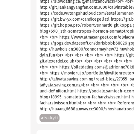
https://slowdating.ca/@maritzanowacki<br> <br> 
http://git.jiankangyangfan.com:3000/calvinstable
https://code.wutongshucloud.com/estellemenen
https://git.bw-yx.com/candicegellatl https://git
https://git.koppa.pro/robertvennard6 git.koppa.
blog/690_sth-somatropes-hormon-somatotropin-
<br> <br> https://www.atmasangeet.com/elviacra
https://gogs.dev.dazesoft.cn/dorisbobb68826 gog
http://huwhois.cn:3000/connormayhew72 huwhois.
dyln.fun<br> <br> <br> <br> <br> <br> https://g
git.alexerdei.co.uk<br> <br> <br> <br> <br> <br
<br> <br> https://silatdating.com/@adrienne78k
<br> https://movieru.jp/portfolio/@wiltonreute
http://tafiyata.saving.com.ng/read-blog/27355_
tafiyata.saving.com.ng<br> <br> <br> <br> <br>
und-definition.html https://socialx.samtech-x.c
blog/18995_somatotropin-facharztwissen.html 
facharztwissen.html<br> <br> <br> <br> Referenc
http://huaang6688.gnway.cc:3000/shoshanatroed
atsakyti