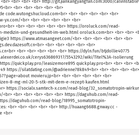
<br> <br> <br> <br> http://git.jiankangyangfan.com:3000/calvinstable
95<br> <br> <br> <br> <br> <br>
de code.wutongshucloud.com<br> <br> <br> <br> <br> <br>
.bw-yx.com/<br> <br> <br> <br> <br> <br>
pro<br> <br> <br> <br> <br> <br> https://oroluck.com/read-
medizin-und-gesundheit-im-web.html oroluck.com<br> <br> <br> <
igie3 https://www.atmasangeet.com/<br> <br> <br> <br> <br> <br>
s.dev.dazesoft.cn<br> <br> <br> <br> <br> <br>
cn<br> <br> <br> <br> <br> <br> https://dyln.fun/btjdollie40775
it.alexerdei.co.uk/cerys636869317/5543292/wiki/Titel%3A-Isolierung
> https://quickplay.pro/leasizemore895 quickplay.pro<br> <br> <br> <b
849 https://silatdating.com/@adrienne78k849<br> <br> <br> <br> <br
r67?page=about movieru.jp<br> <br> <br> <br> <br> <br>
saizen-8-mg-ml-20-5-stk-mit-dem-e-rezept-kaufen.html
 <br> https://socialx.samtech-x.com/read-blog/32_somatotropin-wirku
om/<br> <br> <br> <br> <br> <br> https://daguhub.com/read-
https://daguhub.com/read-blog/18995_somatotropin-
es: <br> <br> <br> <br> <br> http://huaang6688.gnway.cc -
e <br>