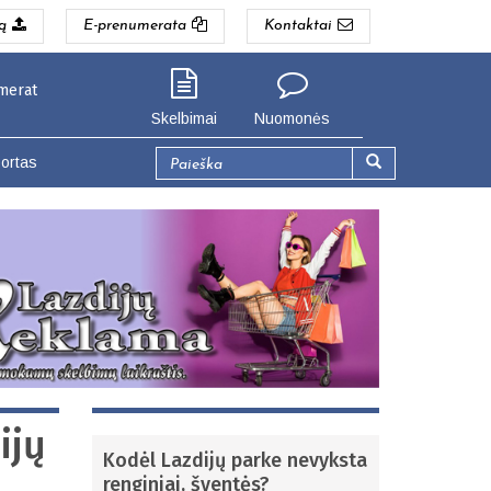
ą
E-prenumerata
Kontaktai
igiau. Seinų g. 3, Lazdijai (Lazdijų gyventojams).
Skelbimai
Nuomonės
Paieškos
ortas
forma
Paieška
ijų
Kodėl Lazdijų parke nevyksta
renginiai, šventės?