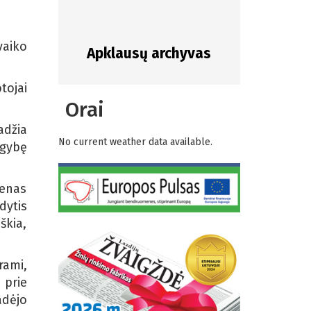
vaiko
Apklausų archyvas
tojai
Orai
.
adžia
No current weather data available.
ugybę
ienas
dytis
škia,
rami,
 prie
adėjo