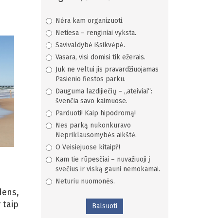
Nėra kam organizuoti.
Netiesa – renginiai vyksta.
Savivaldybė išsikvėpė.
Vasara, visi domisi tik ežerais.
Juk ne veltui jis pravardžiuojamas
Pasienio fiestos parku.
Dauguma lazdijiečių – „ateiviai“:
švenčia savo kaimuose.
Parduoti! Kaip hipodromą!
Nes parką nukonkuravo
Nepriklausomybės aikštė.
O Veisiejuose kitaip?!
Kam tie rūpesčiai – nuvažiuoji į
svečius ir viską gauni nemokamai.
Neturiu nuomonės.
dens,
 taip
Balsuoti