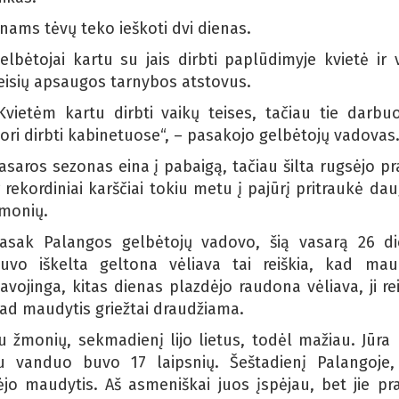
nams tėvų teko ieškoti dvi dienas.
elbėtojai kartu su jais dirbti paplūdimyje kvietė ir 
eisių apsaugos tarnybos atstovus.
Kvietėm kartu dirbti vaikų teises, tačiau tie darbuo
ori dirbti kabinetuose“, – pasakojo gelbėtojų vadovas
asaros sezonas eina į pabaigą, tačiau šilta rugsėjo pr
r rekordiniai karščiai tokiu metu į pajūrį pritraukė da
monių.
asak Palangos gelbėtojų vadovo, šią vasarą 26 d
uvo iškelta geltona vėliava tai reiškia, kad mau
avojinga, kitas dienas plazdėjo raudona vėliava, ji rei
ad maudytis griežtai draudžiama.
u žmonių, sekmadienį lijo lietus, todėl mažiau. Jūra 
 vanduo buvo 17 laipsnių. Šeštadienį Palangoje,
 ėjo maudytis. Aš asmeniškai juos įspėjau, bet jie pr