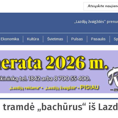
Atsiųskite naujien
„Lazdijų žvaigždės“ prenumerata p
Ekonomika
Kultūra
Švietimas
Pulsas
Pasaulis
Sp
i tramdė „bachūrus“ iš Lazd