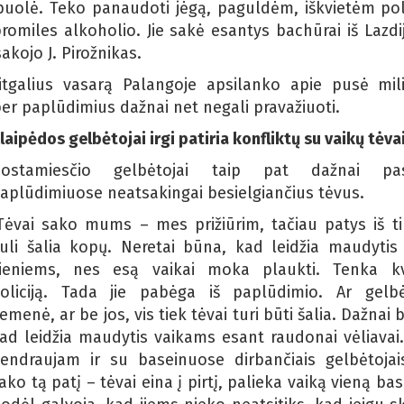
puolė. Teko panaudoti jėgą, paguldėm, iškvietėm poli
romiles alkoholio. Jie sakė esantys bachūrai iš Lazdij
kojo J. Pirožnikas.
itgalius vasarą Palangoje apsilanko apie pusė mil
per paplūdimius dažnai net negali pravažiuoti.
laipėdos gelbėtojai irgi patiria konfliktų su vaikų tėva
ostamiesčio gelbėtojai taip pat dažnai pas
aplūdimiuose neatsakingai besielgiančius tėvus.
Tėvai sako mums – mes prižiūrim, tačiau patys iš ti
uli šalia kopų. Neretai būna, kad leidžia maudytis 
ieniems, nes esą vaikai moka plaukti. Tenka kv
oliciją. Tada jie pabėga iš paplūdimio. Ar gelb
iemenė, ar be jos, vis tiek tėvai turi būti šalia. Dažnai 
ad leidžia maudytis vaikams esant raudonai vėliavai
endraujam ir su baseinuose dirbančiais gelbėtojais
ako tą patį – tėvai eina į pirtį, palieka vaiką vieną bas