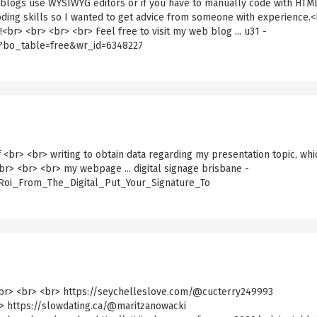
 if blogs use WYSIWYG editors or if you have to manually code with HTML
oding skills so I wanted to get advice from someone with experience.
r> <br> <br> <br> Feel free to visit my web blog ... u31 -
?bo_table=free&wr_id=6348227
f <br> <br> writing to obtain data regarding my presentation topic, whi
br> <br> <br> my webpage ... digital signage brisbane -
Roi_From_The_Digital_Put_Your_Signature_To
<br> <br> <br> https://seychelleslove.com/@cucterry249993
> https://slowdating.ca/@maritzanowacki