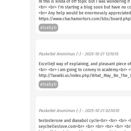
Hi this is kinda of off topic but I was wondering
<br> <br> I'm starting a blog soon but have no c
<br> Any help would be enormously appreciated!<b
https://www.chachamortors.com/bbs/board.php
atsakyti
Paskelbė
Anonimas (-)
- 2025-10-21 12:10:15
Excellejt way of explaining, and pleasant piece o
<br> <br> i am going to convey in academy.<br> <
http://Taxwiki.us/index.php/What_May_Be_The_
atsakyti
Paskelbė
Anonimas (-)
- 2025-10-21 02:10:10
testosterone and dianabol cycle<br> <br> <br> 
seychelleslove.com<br> <br> <br> <br> <br> <br