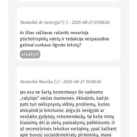
Paskelbė
Ar neserga? (-)
- 2025-08-27 07:08:04
Ar šitas rašliavas rašantis nevartoja
psichotropinių vaistų ir redakcija nespausdina
galimai sunkaus ligonio tekstų?
atsakyti
Paskelbė
Monika (-)
- 2025-08-27 10:08:56
Jau esu ne kartą komentavęs šio vadinamo
„rašytojo“ viešas nuomones. Akivaizdu, kad jis
pats turi neišspręstų vidinių problemų, kurios
atsispindi jo tekstuose. Jeigu jis nesigydo ar
nesilaiko gydytojų rekomendacijų, tai kelia rimtą
klausimą dėl jo viešų pasisakymų patikimumo. O
už necenzūrinės leksikos vartojimą, ypač kalbant
apie buvusį socialdemokratų pirmininką, mano