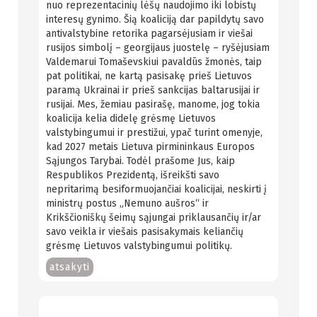
nuo reprezentacinių lėšų naudojimo iki lobistų
interesų gynimo. Šią koaliciją dar papildytų savo
antivalstybine retorika pagarsėjusiam ir viešai
rusijos simbolį – georgijaus juostelę – ryšėjusiam
Valdemarui Tomaševskiui pavaldūs žmonės, taip
pat politikai, ne kartą pasisakę prieš Lietuvos
paramą Ukrainai ir prieš sankcijas baltarusijai ir
rusijai. Mes, žemiau pasirašę, manome, jog tokia
koalicija kelia didelę grėsmę Lietuvos
valstybingumui ir prestižui, ypač turint omenyje,
kad 2027 metais Lietuva pirmininkaus Europos
Sąjungos Tarybai. Todėl prašome Jus, kaip
Respublikos Prezidentą, išreikšti savo
nepritarimą besiformuojančiai koalicijai, neskirti į
ministrų postus „Nemuno aušros“ ir
Krikščioniškų šeimų sąjungai priklausančių ir/ar
savo veikla ir viešais pasisakymais keliančių
grėsmę Lietuvos valstybingumui politikų.
atsakyti