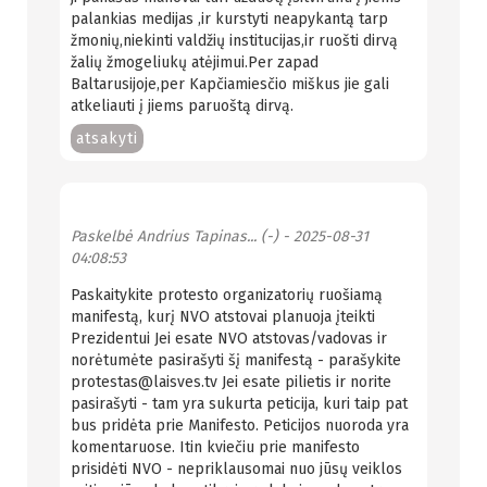
palankias medijas ,ir kurstyti neapykantą tarp
žmonių,niekinti valdžių institucijas,ir ruošti dirvą
žalių žmogeliukų atėjimui.Per zapad
Baltarusijoje,per Kapčiamiesčio miškus jie gali
atkeliauti į jiems paruoštą dirvą.
atsakyti
Paskelbė
Andrius Tapinas... (-)
- 2025-08-31
04:08:53
Paskaitykite protesto organizatorių ruošiamą
manifestą, kurį NVO atstovai planuoja įteikti
Prezidentui Jei esate NVO atstovas/vadovas ir
norėtumėte pasirašyti šį manifestą - parašykite
protestas@laisves.tv Jei esate pilietis ir norite
pasirašyti - tam yra sukurta peticija, kuri taip pat
bus pridėta prie Manifesto. Peticijos nuoroda yra
komentaruose. Itin kviečiu prie manifesto
prisidėti NVO - nepriklausomai nuo jūsų veiklos