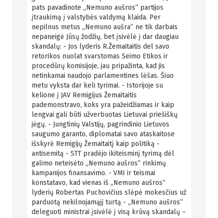
pats pavadinote „Nemuno aušros“ partijos
įtraukimą į valstybės valdymą klaida. Per
nepilnus metus „Nemuno aušra” ne tik darbais
nepaneigė Jūsų žodžių, bet įsivėlė į dar daugiau
skandalų: - Jos lyderis R.Žemaitaitis del savo
retorikos nuolat svarstomas Seimo Etikos ir
procedūrų komisijoje, jau pripažinta, kad jis
netinkamai naudojo parlamentines lėšas. Šiuo
metu vyksta dar keli tyrimai. - Istorijoje su
kelione į JAV Remigijus Žemaitaitis
pademonstravo, koks yra pažeidžiamas ir kaip
lengvai gali būti užverbuotas Lietuvai priešiškų
jėgų. - Jungtinių Valstijų, pagrindinio Lietuvos
saugumo garanto, diplomatai savo ataskaitose
išskyrė Remigijų Žemaitaitį kaip politiką -
antisemitą - STT pradėjo ikiteisminį tyrimą dėl
galimo neteisėto „Nemuno aušros” rinkimų
kampanijos finansavimo. - VMI ir teismai
konstatavo, kad vienas iš „Nemuno aušros“
lyderių Robertas Puchovičius slėpė mokesčius už
parduotą nekilnojamąjį turtą - „Nemuno aušros”
deleguoti ministrai įsivėlė į visą krūvą skandalų –