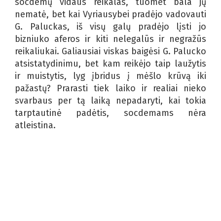
socdemų vidaus reikalas, tuomet bala jų
nematė, bet kai Vyriausybei pradėjo vadovauti
G. Paluckas, iš visų galų pradėjo lįsti jo
bizniuko aferos ir kiti nelegalūs ir negražūs
reikaliukai. Galiausiai viskas baigėsi G. Palucko
atsistatydinimu, bet kam reikėjo taip laužytis
ir muistytis, lyg įbridus į mėšlo krūvą iki
pažastų? Prarasti tiek laiko ir realiai nieko
svarbaus per tą laiką nepadaryti, kai tokia
tarptautinė padėtis, socdemams nėra
atleistina.