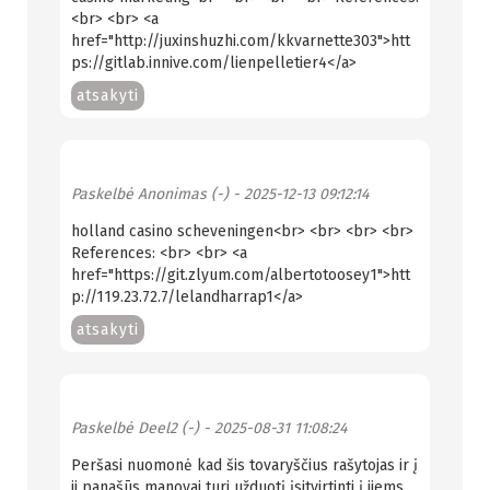
<br> <br> <a
href="http://juxinshuzhi.com/kkvarnette303">htt
ps://gitlab.innive.com/lienpelletier4</a>
atsakyti
Paskelbė
Anonimas (-)
- 2025-12-13 09:12:14
holland casino scheveningen<br> <br> <br> <br>
References: <br> <br> <a
href="https://git.zlyum.com/albertotoosey1">htt
p://119.23.72.7/lelandharrap1</a>
atsakyti
Paskelbė
Deel2 (-)
- 2025-08-31 11:08:24
Peršasi nuomonė kad šis tovaryščius rašytojas ir į
ji panašūs manovai turi užduotį įsitvirtinti į jiems