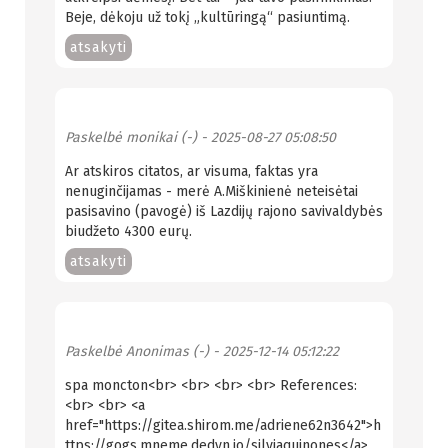
Beje, dėkoju už tokį „kultūringą“ pasiuntimą.
atsakyti
Paskelbė
monikai (-)
- 2025-08-27 05:08:50
Ar atskiros citatos, ar visuma, faktas yra
nenuginčijamas - merė A.Miškinienė neteisėtai
pasisavino (pavogė) iš Lazdijų rajono savivaldybės
biudžeto 4300 eurų.
atsakyti
Paskelbė
Anonimas (-)
- 2025-12-14 05:12:22
spa moncton<br> <br> <br> <br> References:
<br> <br> <a
href="https://gitea.shirom.me/adriene62n3642">h
ttps://gogs.mneme.dedyn.io/silviaquinones</a>