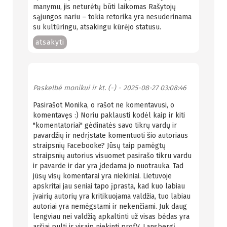
manymu, jis neturėtų būti laikomas Rašytojų
sąjungos nariu – tokia retorika yra nesuderinama
su kultūringu, atsakingu kūrėjo statusu.
atsakyti
Paskelbė
monikui ir kt. (-)
- 2025-08-27 03:08:46
Pasirašot Monika, o rašot ne komentavusi, o
komentavęs :) Noriu paklausti kodėl kaip ir kiti
"komentatoriai" gėdinatės savo tikrų vardų ir
pavardžių ir nedrįstate komentuoti šio autoriaus
straipsnių Facebooke? Jūsų taip pamėgtų
straipsnių autorius visuomet pasirašo tikru vardu
ir pavarde ir dar yra įdedama jo nuotrauka. Tad
jūsų visų komentarai yra niekiniai. Lietuvoje
apskritai jau seniai tapo įprasta, kad kuo labiau
įvairių autorių yra kritikuojama valdžia, tuo labiau
autoriai yra nemėgstami ir nekenčiami. Juk daug
lengviau nei valdžią apkaltinti už visas bėdas yra
aršiai pulti ir visaip niekinti prof.V. Lansbergį,