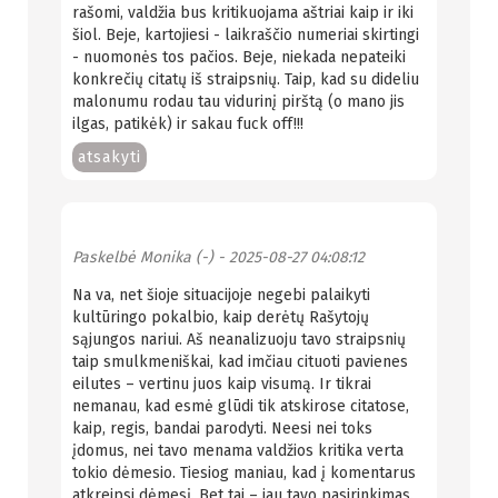
rašomi, valdžia bus kritikuojama aštriai kaip ir iki
šiol. Beje, kartojiesi - laikraščio numeriai skirtingi
- nuomonės tos pačios. Beje, niekada nepateiki
konkrečių citatų iš straipsnių. Taip, kad su dideliu
malonumu rodau tau vidurinį pirštą (o mano jis
ilgas, patikėk) ir sakau fuck off!!!
atsakyti
Paskelbė
Monika (-)
- 2025-08-27 04:08:12
Na va, net šioje situacijoje negebi palaikyti
kultūringo pokalbio, kaip derėtų Rašytojų
sąjungos nariui. Aš neanalizuoju tavo straipsnių
taip smulkmeniškai, kad imčiau cituoti pavienes
eilutes – vertinu juos kaip visumą. Ir tikrai
nemanau, kad esmė glūdi tik atskirose citatose,
kaip, regis, bandai parodyti. Neesi nei toks
įdomus, nei tavo menama valdžios kritika verta
tokio dėmesio. Tiesiog maniau, kad į komentarus
atkreipsi dėmesį. Bet tai – jau tavo pasirinkimas.