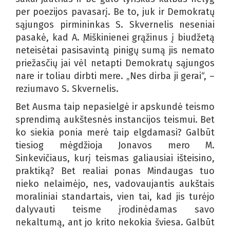
per poezijos pavasarį. Be to, juk ir Demokratų
sąjungos pirmininkas S. Skvernelis neseniai
pasakė, kad A. Miškinienei grąžinus į biudžetą
neteisėtai pasisavintą pinigų sumą jis nemato
priežasčių jai vėl netapti Demokratų sąjungos
nare ir toliau dirbti mere. „Nes dirba ji gerai“, –
reziumavo S. Skvernelis.
Bet Ausma taip nepasielgė ir apskundė teismo
sprendimą aukštesnės instancijos teismui. Bet
ko siekia ponia merė taip elgdamasi? Galbūt
tiesiog mėgdžioja Jonavos mero M.
Sinkevičiaus, kurį teismas galiausiai išteisino,
praktiką? Bet realiai ponas Mindaugas tuo
nieko nelaimėjo, nes, vadovaujantis aukštais
moraliniai standartais, vien tai, kad jis turėjo
dalyvauti teisme įrodinėdamas savo
nekaltumą, ant jo krito nekokia šviesa. Galbūt