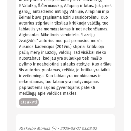
R.Valatką, Š.Černiauską, A.Tapiną ir kitus. Juk prieš
garsųjį antradienio mitingą Vilniuje, A.Tapinui ir jo
šeimai buvo grąsinama fiziniu susidorojimu. Kuo
autorius stipriau ir tiksliau kritikuoja valdžią, tuo
labiau jis yra memėgstamas ir net nekenčiamas.
Algimantas Mikelionis vienintelis "Lazdijų
žvaigždės" autorius nuo pat pirmosios merės
Ausmos kadencijos (2019m.) stipriai kritikuoja
pačią merę ir Lazdijų valdžią. Tad visiškaI nieko
nuostabaus, kad jau yra sulaukęs tiek mėšlo
pylimo ir neabejotinai sulauks ateityje. Kuo aršiau
šis autorius puolamas, reiškia, jo kritika yra taikli
ir veiksminga. Kuo labiau yra menkinamas ir
nekenčiamas, tuo labiau yra motyvuojamas
paprastiems rajono gyventojams pateikti
medžiagą apie valdžios makles.
atsakyti
Paskelbė
Monika (-)
- 2025-08-27 03:08:02