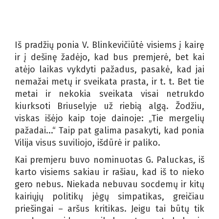
Iš pradžių ponia V. Blinkevičiūtė visiems į kairę
ir į dešinę žadėjo, kad bus premjerė, bet kai
atėjo laikas vykdyti pažadus, pasakė, kad jai
nemažai metų ir sveikata prasta, ir t. t. Bet tie
metai ir nekokia sveikata visai netrukdo
kiurksoti Briuselyje už riebią algą. Žodžiu,
viskas išėjo kaip toje dainoje: „Tie mergelių
pažadai...“ Taip pat galima pasakyti, kad ponia
Vilija visus suviliojo, išdūrė ir paliko.
Kai premjeru buvo nominuotas G. Paluckas, iš
karto visiems sakiau ir rašiau, kad iš to nieko
gero nebus. Niekada nebuvau socdemų ir kitų
kairiųjų politikų jėgų simpatikas, greičiau
priešingai – aršus kritikas. Jeigu tai būtų tik