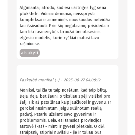
Algimantai, atrodo, kad esi užstrigęs lyg sena
plokštelė. Vidiniai demonai, neišspręsti
kompleksai ir asmeninės nuoskaudos neleidžia
tau išsivaduoti. Prie šių negalavimų prisideda ir
tam tikri asmenybės bruožai bei obsesinis
elgesio modelis, kurie ryškiai matosi tavo
rašiniuose.
atsakyti
Paskelbė
monikai (-)
- 2025-08-27 04:08:12
Monikai, tai čia tu taip norėtum, kad taip būtų.
Deja, deja, bet šauni, o tiksliau spėji visiškai pro
šalį. Tik aš pats žinau kaip jaučiuosi ir gyvenu. Ir
gerokai nusimintum, jeigu sužinotum realią
padėtį. Patariu užsiimti savo gyvenimu ir
problemomis. Deja, esi tamsios provincijos
atstovė (-as) - minti ir gyveni pletkais. O dėl
straipsnių stipriai nuvilsiu - jie ir toliau bus