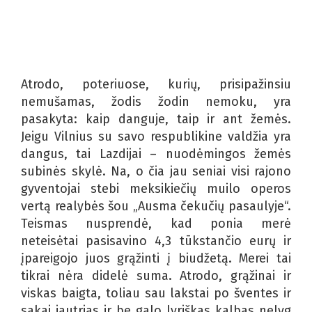
Atrodo, poteriuose, kurių, prisipažinsiu
nemušamas, žodis žodin nemoku, yra
pasakyta: kaip danguje, taip ir ant žemės.
Jeigu Vilnius su savo respublikine valdžia yra
dangus, tai Lazdijai – nuodėmingos žemės
subinės skylė. Na, o čia jau seniai visi rajono
gyventojai stebi meksikiečių muilo operos
vertą realybės šou „Ausma čekučių pasaulyje“.
Teismas nusprendė, kad ponia merė
neteisėtai pasisavino 4,3 tūkstančio eurų ir
įpareigojo juos grąžinti į biudžetą. Merei tai
tikrai nėra didelė suma. Atrodo, grąžinai ir
viskas baigta, toliau sau lakstai po šventes ir
sakai jautrias ir be galo lyriškas kalbas nelyg