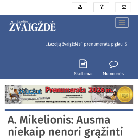
Pereiti
į
pagrindinį
turinį
Toggle
navigati
„Lazdijų žvaigždės“ prenumerata pigiau. Seinų g. 3, Laz
Skelbimai
Nuomonės
A. Mikelionis: Ausma
niekaip nenori grąžinti