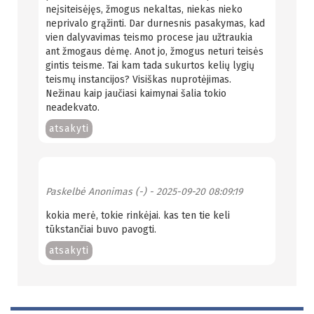
neįsiteisėjęs, žmogus nekaltas, niekas nieko
neprivalo grąžinti. Dar durnesnis pasakymas, kad
vien dalyvavimas teismo procese jau užtraukia
ant žmogaus dėmę. Anot jo, žmogus neturi teisės
gintis teisme. Tai kam tada sukurtos kelių lygių
teismų instancijos? Visiškas nuprotėjimas.
Nežinau kaip jaučiasi kaimynai šalia tokio
neadekvato.
atsakyti
Paskelbė
Anonimas (-)
- 2025-09-20 08:09:19
kokia merė, tokie rinkėjai. kas ten tie keli
tūkstančiai buvo pavogti.
atsakyti