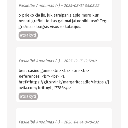
Paskelbė
Anonimas (-)
- 2025-08-31 05:08:22
o prieko čia jie, juk straipsnis apie mere kuri
nenori gražinti to kas galimai jai nepiklauso? Tegu
gražina ir baigsis visos eskalacijos.
atsakyti
Paskelbė
Anonimas (-)
- 2025-12-15 12:12:49
best casino games<br> <br> <br> <br>
References: <br> <br> <a
href="https://git.srv.ink/margaritocadle">https://j
ovita.com/brittnybjf7786</a>
atsakyti
Paskelbė
Anonimas (-)
- 2026-04-14 04:04:32