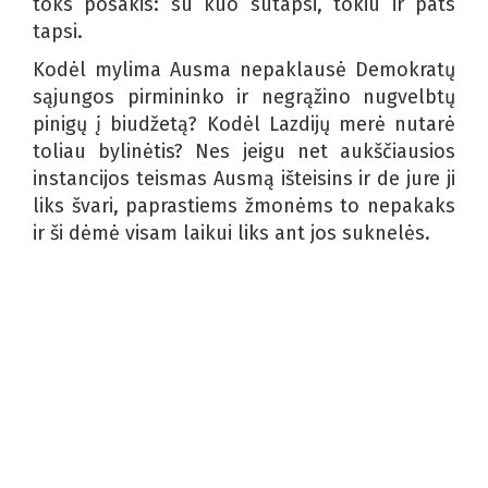
toks posakis: su kuo sutapsi, tokiu ir pats
tapsi.
Kodėl mylima Ausma nepaklausė Demokratų
sąjungos pirmininko ir negrąžino nugvelbtų
pinigų į biudžetą? Kodėl Lazdijų merė nutarė
toliau bylinėtis? Nes jeigu net aukščiausios
instancijos teismas Ausmą išteisins ir de jure ji
liks švari, paprastiems žmonėms to nepakaks
ir ši dėmė visam laikui liks ant jos suknelės.