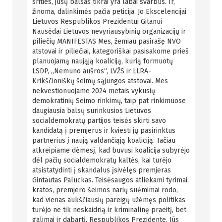
srities, jūsų balsas tikrai yra labai svarbus. Ir,
žinoma, dalinkimės pačia peticija. Jo Ekscelencijai
Lietuvos Respublikos Prezidentui Gitanui
Nausėdai Lietuvos nevyriausybinių organizacijų ir
piliečių MANIFESTAS Mes, žemiau pasirašę NVO
atstovai ir piliečiai, kategoriškai pasisakome prieš
planuojamą naująją koaliciją, kurią formuotų
LSDP, „Nemuno aušros“, LVŽS ir LLRA-
Krikščioniškų šeimų sąjungos atstovai. Mes
nekvestionuojame 2024 metais vykusių
demokratinių Seimo rinkimų, taip pat rinkimuose
daugiausia balsų surinkusios Lietuvos
socialdemokratų partijos teisės skirti savo
kandidatą į premjerus ir kviesti jų pasirinktus
partnerius į naują valdančiąją koaliciją. Tačiau
atkreipiame dėmesį, kad buvusi koalicija subyrėjo
dėl pačių socialdemokratų kaltės, kai turėjo
atsistatydinti į skandalus įsivėlęs premjeras
Gintautas Paluckas. Teisėsaugos atliekami tyrimai,
kratos, premjero šeimos narių suėmimai rodo,
kad vienas aukščiausių pareigų užėmęs politikas
turėjo ne tik neskaidrią ir kriminalinę praeitį, bet
galimai ir dabartį. Respublikos Prezidente, Jūs