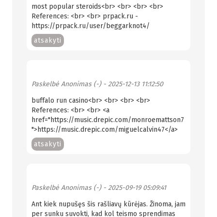
most popular steroids<br> <br> <br> <br>
References: <br> <br> prpack.ru -
https://prpack.ru/user/beggarknot4/
atsakyti
Paskelbė
Anonimas (-)
- 2025-12-13 11:12:50
buffalo run casino<br> <br> <br> <br>
References: <br> <br> <a
href="https://music.drepic.com/monroemattson7
">https://music.drepic.com/miguelcalvin47</a>
atsakyti
Paskelbė
Anonimas (-)
- 2025-09-19 05:09:41
Ant kiek nupušęs šis rašliavų kūrėjas. Žinoma, jam
per sunku suvokti, kad kol teismo sprendimas