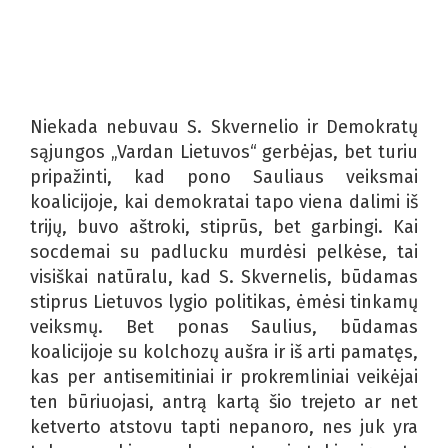
Niekada nebuvau S. Skvernelio ir Demokratų
sąjungos „Vardan Lietuvos“ gerbėjas, bet turiu
pripažinti, kad pono Sauliaus veiksmai
koalicijoje, kai demokratai tapo viena dalimi iš
trijų, buvo aštroki, stiprūs, bet garbingi. Kai
socdemai su padlucku murdėsi pelkėse, tai
visiškai natūralu, kad S. Skvernelis, būdamas
stiprus Lietuvos lygio politikas, ėmėsi tinkamų
veiksmų. Bet ponas Saulius, būdamas
koalicijoje su kolchozų aušra ir iš arti pamatęs,
kas per antisemitiniai ir prokremliniai veikėjai
ten būriuojasi, antrą kartą šio trejeto ar net
ketverto atstovu tapti nepanoro, nes juk yra