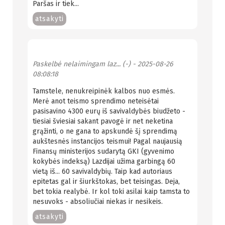
Paršas ir tiek...
atsakyti
Paskelbė
nelaimingam laz... (-)
- 2025-08-26
08:08:18
Tamstele, nenukreipinėk kalbos nuo esmės.
Merė anot teismo sprendimo neteisėtai
pasisavino 4300 eurų iš savivaldybės biudžeto -
tiesiai šviesiai sakant pavogė ir net neketina
grąžinti, o ne gana to apskundė šį sprendimą
aukštesnės instancijos teismui! Pagal naujausią
Finansų ministerijos sudarytą GKI (gyvenimo
kokybės indeksą) Lazdijai užima garbingą 60
vietą iš... 60 savivaldybių. Taip kad autoriaus
epitetas gal ir šiurkštokas, bet teisingas. Deja,
bet tokia realybė. Ir kol toki asilai kaip tamsta to
nesuvoks - absoliučiai niekas ir nesikeis.
atsakyti