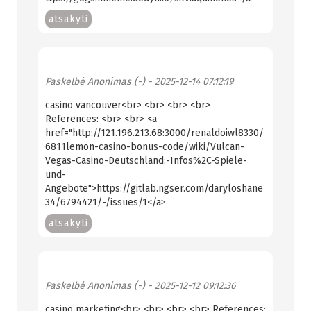
atsakyti
Paskelbė
Anonimas (-)
- 2025-12-14 07:12:19
casino vancouver<br> <br> <br> <br>
References: <br> <br> <a
href="http://121.196.213.68:3000/renaldoiwl8330/
6811lemon-casino-bonus-code/wiki/Vulcan-
Vegas-Casino-Deutschland:-Infos%2C-Spiele-
und-
Angebote">https://gitlab.ngser.com/daryloshane
34/6794421/-/issues/1</a>
atsakyti
Paskelbė
Anonimas (-)
- 2025-12-12 09:12:36
casino marketing<br> <br> <br> <br> References: