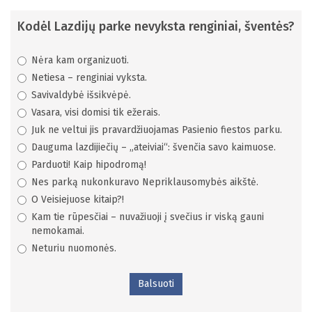
Kodėl Lazdijų parke nevyksta renginiai, šventės?
Nėra kam organizuoti.
Netiesa – renginiai vyksta.
Savivaldybė išsikvėpė.
Vasara, visi domisi tik ežerais.
Juk ne veltui jis pravardžiuojamas Pasienio fiestos parku.
Dauguma lazdijiečių – „ateiviai“: švenčia savo kaimuose.
Parduoti! Kaip hipodromą!
Nes parką nukonkuravo Nepriklausomybės aikštė.
O Veisiejuose kitaip?!
Kam tie rūpesčiai – nuvažiuoji į svečius ir viską gauni
nemokamai.
Neturiu nuomonės.
Balsuoti