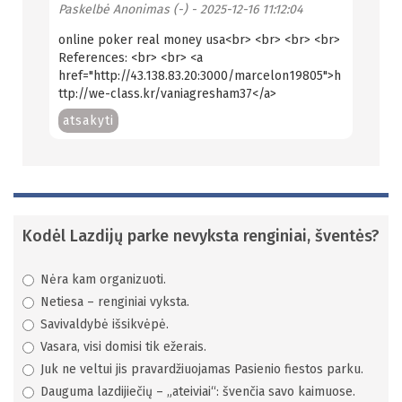
Paskelbė
Anonimas (-)
- 2025-12-16 11:12:04
online poker real money usa<br> <br> <br> <br>
References: <br> <br> <a
href="http://43.138.83.20:3000/marcelon19805">h
ttp://we-class.kr/vaniagresham37</a>
atsakyti
Kodėl Lazdijų parke nevyksta renginiai, šventės?
Nėra kam organizuoti.
Netiesa – renginiai vyksta.
Savivaldybė išsikvėpė.
Vasara, visi domisi tik ežerais.
Juk ne veltui jis pravardžiuojamas Pasienio fiestos parku.
Dauguma lazdijiečių – „ateiviai“: švenčia savo kaimuose.