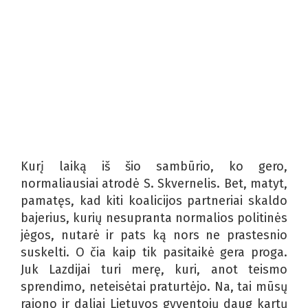
Kurį laiką iš šio sambūrio, ko gero,
normaliausiai atrodė S. Skvernelis. Bet, matyt,
pamatęs, kad kiti koalicijos partneriai skaldo
bajerius, kurių nesupranta normalios politinės
jėgos, nutarė ir pats ką nors ne prastesnio
suskelti. O čia kaip tik pasitaikė gera proga.
Juk Lazdijai turi merę, kuri, anot teismo
sprendimo, neteisėtai praturtėjo. Na, tai mūsų
rajono ir daliai Lietuvos gyventojų daug kartų