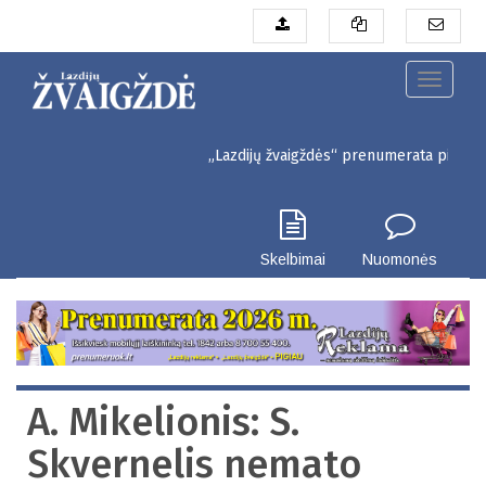
Pereiti
į
pagrindinį
turinį
Toggle
navigati
„Lazdijų žvaigždės“ prenumerata pigiau. Seinų 
Skelbimai
Nuomonės
A. Mikelionis: S.
Skvernelis nemato