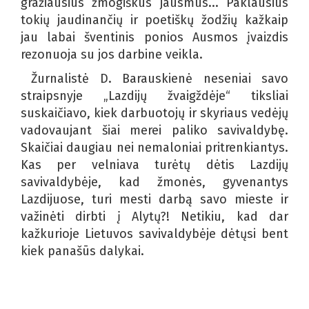
gražiausius žmogiškus jausmus... Paklausius
tokių jaudinančių ir poetiškų žodžių kažkaip
jau labai šventinis ponios Ausmos įvaizdis
rezonuoja su jos darbine veikla.
Žurnalistė D. Barauskienė neseniai savo
straipsnyje „Lazdijų žvaigždėje“ tiksliai
suskaičiavo, kiek darbuotojų ir skyriaus vedėjų
vadovaujant šiai merei paliko savivaldybę.
Skaičiai daugiau nei nemaloniai pritrenkiantys.
Kas per velniava turėtų dėtis Lazdijų
savivaldybėje, kad žmonės, gyvenantys
Lazdijuose, turi mesti darbą savo mieste ir
važinėti dirbti į Alytų?! Netikiu, kad dar
kažkurioje Lietuvos savivaldybėje dėtųsi bent
kiek panašūs dalykai.