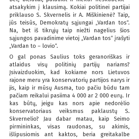
atsakykim į klausimą. Kokiai politinei partijai
priklauso S. Skvernelis ir A. Miškinienė? Taip,
jūs teisūs, Demokratų sąjungai „Vardan tos“.
Na, bet iš tikrųjų taip niežti nagelius šios
sąjungos pavadinime vietoj „Vardan tos“ įrašyti
„Vardan to – lovio“.
O gal ponas Saulius toks geranoriškas ir
atlaidus visų politinių partijų nariams?
Įsivaizduokim, kad kokiame nors Lietuvos
rajone meru yra konservatorių partijos narys ir
jis, kaip ir mūsų Ausma, tuo pačiu būdu tam
pačiam reikalui pasiima 4 000 ar 2 000 eurų. Ir
kas būtų, jeigu kas nors apie nedorėlio
konservatoriaus veiksmus paklaustų S.
Skvernelio? Jau dabar matau, kaip Seimo
pirmininkas, visas raudonas, su akimis,
išlipusiomis ant kaktos, beria greitakalbe