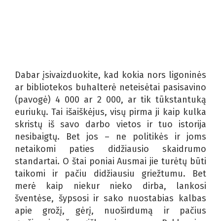
Dabar įsivaizduokite, kad kokia nors ligoninės
ar bibliotekos buhalterė neteisėtai pasisavino
(pavogė) 4 000 ar 2 000, ar tik tūkstantuką
euriukų. Tai išaiškėjus, visų pirma ji kaip kulka
skristų iš savo darbo vietos ir tuo istorija
nesibaigtų. Bet jos – ne politikės ir joms
netaikomi paties didžiausio skaidrumo
standartai. O štai poniai Ausmai jie turėtų būti
taikomi ir pačiu didžiausiu griežtumu. Bet
merė kaip niekur nieko dirba, lankosi
šventėse, šypsosi ir sako nuostabias kalbas
apie grožį, gėrį, nuoširdumą ir pačius