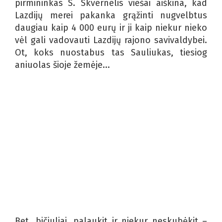
pirmininkas S. Skvernelis viešai aiškina, kad
Lazdijų merei pakanka grąžinti nugvelbtus
daugiau kaip 4 000 eurų ir ji kaip niekur nieko
vėl gali vadovauti Lazdijų rajono savivaldybei.
Ot, koks nuostabus tas Sauliukas, tiesiog
aniuolas šioje žemėje...
Bet, bičiuliai, palaukit ir niekur neskubėkit –