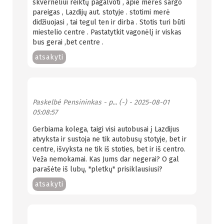
skverneliui reiktų pagalvoti , apie merės sargo
pareigas , Lazdijų aut. stotyje . stotimi merė
didžiuojasi , tai tegul ten ir dirba . Stotis turi būti
miestelio centre . Pastatytkit vagonėlį ir viskas
bus gerai ,bet centre .
atsakyti
Paskelbė
Pensininkas - p... (-)
- 2025-08-01
05:08:57
Gerbiama kolega, taigi visi autobusai į Lazdijus
atvyksta ir sustoja ne tik autobusų stotyje, bet ir
centre, išvyksta ne tik iš stoties, bet ir iš centro.
Veža nemokamai. Kas Jums dar negerai? O gal
parašėte iš lubų, "pletkų" prisiklausiusi?
atsakyti