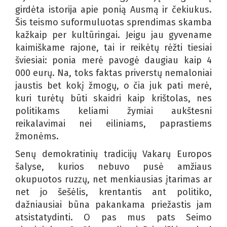
girdėta istorija apie ponią Ausmą ir čekiukus.
Šis teismo suformuluotas sprendimas skamba
kažkaip per kultūringai. Jeigu jau gyvename
kaimiškame rajone, tai ir reikėtų rėžti tiesiai
šviesiai: ponia merė pavogė daugiau kaip 4
000 eurų. Na, toks faktas priverstų nemaloniai
jaustis bet kokį žmogų, o čia juk pati merė,
kuri turėtų būti skaidri kaip krištolas, nes
politikams keliami žymiai aukštesni
reikalavimai nei eiliniams, paprastiems
žmonėms.
Senų demokratinių tradicijų Vakarų Europos
šalyse, kurios nebuvo pusė amžiaus
okupuotos ruzzų, net menkiausias įtarimas ar
net jo šešėlis, krentantis ant politiko,
dažniausiai būna pakankama priežastis jam
atsistatydinti. O pas mus pats Seimo