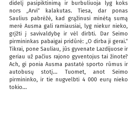
didelį pasipiktinimą ir burbuliuoja lyg koks
nors „Arvi“ kalakutas. Tiesa, dar ponas
Saulius pabrėžė, kad grąžinusi minėtą sumą
merė Ausma gali ramiausiai, lyg niekur nieko,
grįžti į savivaldybę ir vėl dirbti. Dar Seimo
pirmininkas pabaigai pridūrė: „O dirba ji gerai.“
Tikrai, pone Sauliau, jūs gyvenate Lazdijuose ir
geriau už pačius rajono gyventojus tai žinote?
Ach, gi ponia Ausma pastatė sporto rūmus ir
autobusų stotį... Tuomet, anot Seimo
pirmininko, ir tie nugvelbti 4 000 eurų nieko
tokio...