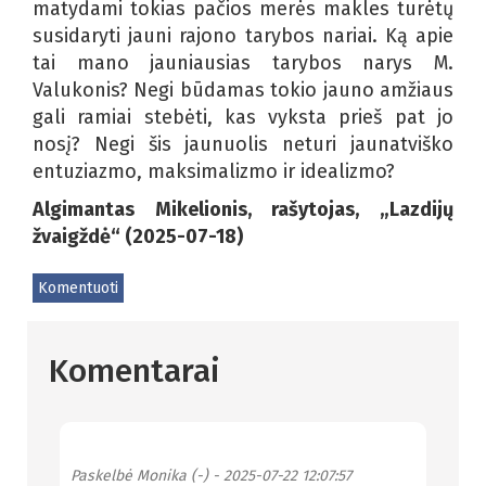
matydami tokias pačios merės makles turėtų
susidaryti jauni rajono tarybos nariai. Ką apie
tai mano jauniausias tarybos narys M.
Valukonis? Negi būdamas tokio jauno amžiaus
gali ramiai stebėti, kas vyksta prieš pat jo
nosį? Negi šis jaunuolis neturi jaunatviško
entuziazmo, maksimalizmo ir idealizmo?
Algimantas Mikelionis, rašytojas, „Lazdijų
žvaigždė“ (2025-07-18)
Komentuoti
Komentarai
Paskelbė
Monika (-)
- 2025-07-22 12:07:57