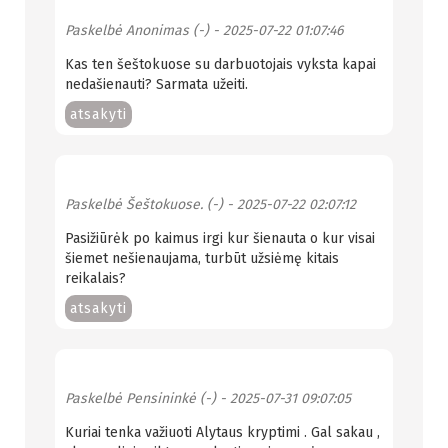
Paskelbė
Anonimas (-)
- 2025-07-22 01:07:46
Kas ten šeštokuose su darbuotojais vyksta kapai
nedašienauti? Sarmata užeiti.
atsakyti
Paskelbė
Šeštokuose. (-)
- 2025-07-22 02:07:12
Pasižiūrėk po kaimus irgi kur šienauta o kur visai
šiemet nešienaujama, turbūt užsiėmę kitais
reikalais?
atsakyti
Paskelbė
Pensininkė (-)
- 2025-07-31 09:07:05
Kuriai tenka važiuoti Alytaus kryptimi . Gal sakau ,