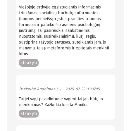
Viešojoje erdvėje egzistuojantis informacinis
triukšmas, socialinių burbulų suformuotos
įtampos bei neišspręstos praeities traumos
formuoja ir palaiko šio asmens psichologinį
jautrumą. Tai pasireiškia išankstinėmis
nuostatomis, susireikšminimu, kurį, regis,
sustiprina rašytojo statusas, suteikiantis jam, jo
manymu, teisę metaforomis ir epitetais menkinti
kitus.
atsakyti
Paskelbė
Anonimas (-)
- 2025-07-22 01:07:15
Tai jei vagį pavadintume vagimi, tai jau būtų jo
menkinimas? Kažkokia keista Monika.
atsakyti