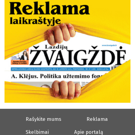
Rašykite mums
Reklama
Skelbimai
Apie portalą