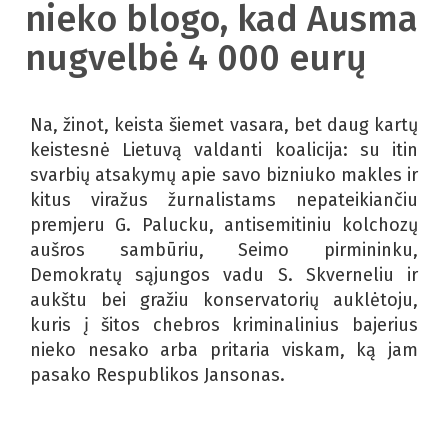
nieko blogo, kad Ausma
nugvelbė 4 000 eurų
Na, žinot, keista šiemet vasara, bet daug kartų
keistesnė Lietuvą valdanti koalicija: su itin
svarbių atsakymų apie savo bizniuko makles ir
kitus viražus žurnalistams nepateikiančiu
premjeru G. Palucku, antisemitiniu kolchozų
aušros sambūriu, Seimo pirmininku,
Demokratų sąjungos vadu S. Skverneliu ir
aukštu bei gražiu konservatorių auklėtoju,
kuris į šitos chebros kriminalinius bajerius
nieko nesako arba pritaria viskam, ką jam
pasako Respublikos Jansonas.