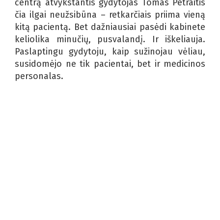
centrą atvykstantis gydytojas Tomas Petraitis
čia ilgai neužsibūna – retkarčiais priima vieną
kitą pacientą. Bet dažniausiai pasėdi kabinete
keliolika minučių, pusvalandį. Ir iškeliauja.
Paslaptingu gydytoju, kaip sužinojau vėliau,
susidomėjo ne tik pacientai, bet ir medicinos
personalas.