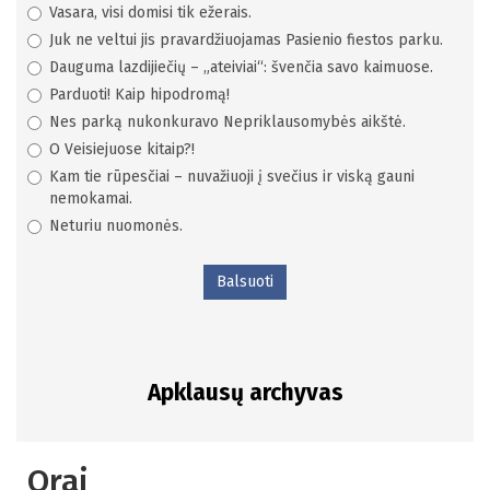
Vasara, visi domisi tik ežerais.
Juk ne veltui jis pravardžiuojamas Pasienio fiestos parku.
Dauguma lazdijiečių – „ateiviai“: švenčia savo kaimuose.
Parduoti! Kaip hipodromą!
Nes parką nukonkuravo Nepriklausomybės aikštė.
O Veisiejuose kitaip?!
Kam tie rūpesčiai – nuvažiuoji į svečius ir viską gauni
nemokamai.
Neturiu nuomonės.
Balsuoti
Apklausų archyvas
Orai