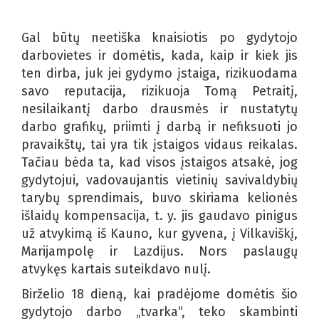
Gal būtų neetiška knaisiotis po gydytojo
darbovietes ir domėtis, kada, kaip ir kiek jis
ten dirba, juk jei gydymo įstaiga, rizikuodama
savo reputacija, rizikuoja Tomą Petraitį,
nesilaikantį darbo drausmės ir nustatytų
darbo grafikų, priimti į darbą ir nefiksuoti jo
pravaikštų, tai yra tik įstaigos vidaus reikalas.
Tačiau bėda ta, kad visos įstaigos atsakė, jog
gydytojui, vadovaujantis vietinių savivaldybių
tarybų sprendimais, buvo skiriama kelionės
išlaidų kompensacija, t. y. jis gaudavo pinigus
už atvykimą iš Kauno, kur gyvena, į Vilkaviškį,
Marijampolę ir Lazdijus. Nors paslaugų
atvykęs kartais suteikdavo nulį.
Birželio 18 dieną, kai pradėjome domėtis šio
gydytojo darbo „tvarka“, teko skambinti