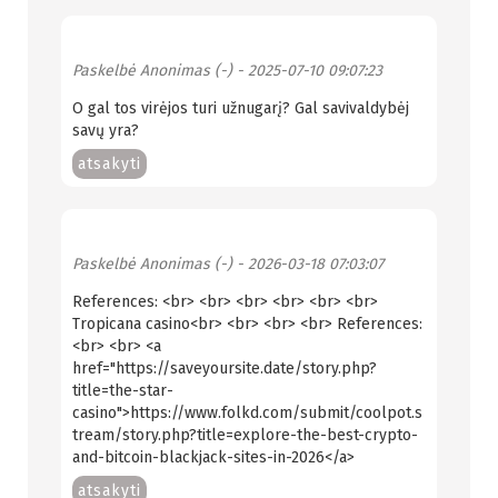
Paskelbė
Anonimas (-)
- 2025-07-10 09:07:23
O gal tos virėjos turi užnugarį? Gal savivaldybėj
savų yra?
atsakyti
Paskelbė
Anonimas (-)
- 2026-03-18 07:03:07
References: <br> <br> <br> <br> <br> <br>
Tropicana casino<br> <br> <br> <br> References:
<br> <br> <a
href="https://saveyoursite.date/story.php?
title=the-star-
casino">https://www.folkd.com/submit/coolpot.s
tream/story.php?title=explore-the-best-crypto-
and-bitcoin-blackjack-sites-in-2026</a>
atsakyti