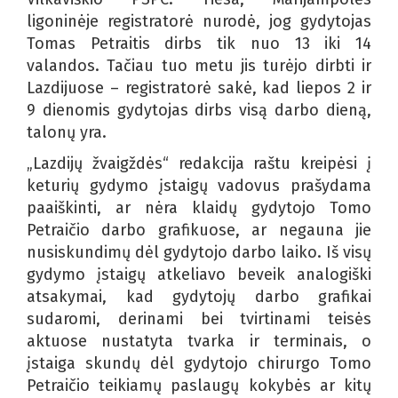
ligoninėje registratorė nurodė, jog gydytojas
Tomas Petraitis dirbs tik nuo 13 iki 14
valandos. Tačiau tuo metu jis turėjo dirbti ir
Lazdijuose – registratorė sakė, kad liepos 2 ir
9 dienomis gydytojas dirbs visą darbo dieną,
talonų yra.
„Lazdijų žvaigždės“ redakcija raštu kreipėsi į
keturių gydymo įstaigų vadovus prašydama
paaiškinti, ar nėra klaidų gydytojo Tomo
Petraičio darbo grafikuose, ar negauna jie
nusiskundimų dėl gydytojo darbo laiko. Iš visų
gydymo įstaigų atkeliavo beveik analogiški
atsakymai, kad gydytojų darbo grafikai
sudaromi, derinami bei tvirtinami teisės
aktuose nustatyta tvarka ir terminais, o
įstaiga skundų dėl gydytojo chirurgo Tomo
Petraičio teikiamų paslaugų kokybės ar kitų