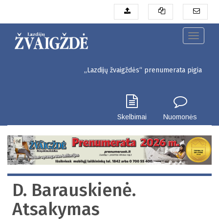
Pereiti
į
pagrindinį
turinį
Toggle
navigati
„Lazdijų žvaigždės“ prenumerata pigiau. Seinų g. 3
Skelbimai
Nuomonės
D. Barauskienė.
Atsakymas