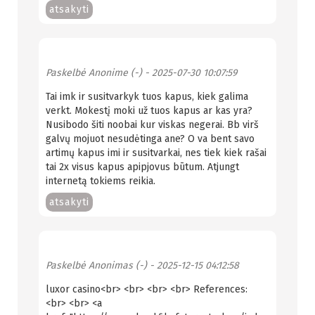
atsakyti
Paskelbė
Anonime (-)
- 2025-07-30 10:07:59
Tai imk ir susitvarkyk tuos kapus, kiek galima
verkt. Mokestį moki už tuos kapus ar kas yra?
Nusibodo šiti noobai kur viskas negerai. Bb virš
galvų mojuot nesudėtinga ane? O va bent savo
artimų kapus imi ir susitvarkai, nes tiek kiek rašai
tai 2x visus kapus apipjovus būtum. Atjungt
internetą tokiems reikia.
atsakyti
Paskelbė
Anonimas (-)
- 2025-12-15 04:12:58
luxor casino<br> <br> <br> <br> References:
<br> <br> <a