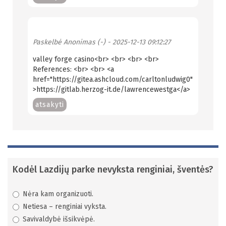
Paskelbė
Anonimas (-)
- 2025-12-13 09:12:27
valley forge casino<br> <br> <br> <br>
References: <br> <br> <a
href="https://gitea.ashcloud.com/carltonludwig0"
>https://gitlab.herzog-it.de/lawrencewestga</a>
atsakyti
Kodėl Lazdijų parke nevyksta renginiai, šventės?
Nėra kam organizuoti.
Netiesa – renginiai vyksta.
Savivaldybė išsikvėpė.