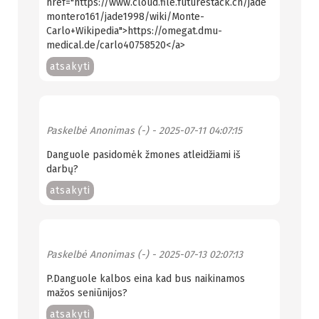
href="https://www.cloud.file.futurestack.cn/jade
montero161/jade1998/wiki/Monte-
Carlo+Wikipedia">https://omegat.dmu-
medical.de/carlo40758520</a>
atsakyti
Paskelbė
Anonimas (-)
- 2025-07-11 04:07:15
Danguole pasidomėk žmones atleidžiami iš
darbų?
atsakyti
Paskelbė
Anonimas (-)
- 2025-07-13 02:07:13
P.Danguole kalbos eina kad bus naikinamos
mažos seniūnijos?
atsakyti