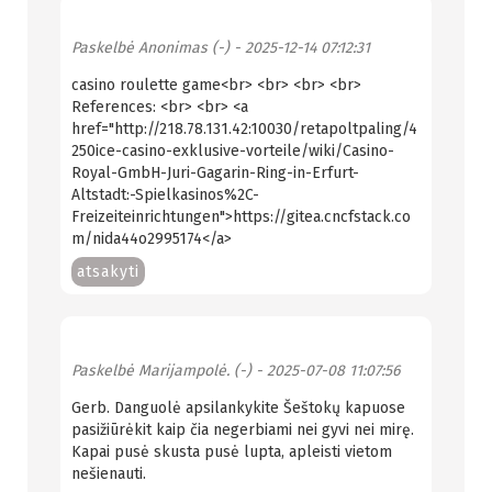
Paskelbė
Anonimas (-)
- 2025-12-14 07:12:31
casino roulette game<br> <br> <br> <br>
References: <br> <br> <a
href="http://218.78.131.42:10030/retapoltpaling/4
250ice-casino-exklusive-vorteile/wiki/Casino-
Royal-GmbH-Juri-Gagarin-Ring-in-Erfurt-
Altstadt:-Spielkasinos%2C-
Freizeiteinrichtungen">https://gitea.cncfstack.co
m/nida44o2995174</a>
atsakyti
Paskelbė
Marijampolė. (-)
- 2025-07-08 11:07:56
Gerb. Danguolė apsilankykite Šeštokų kapuose
pasižiūrėkit kaip čia negerbiami nei gyvi nei mirę.
Kapai pusė skusta pusė lupta, apleisti vietom
nešienauti.