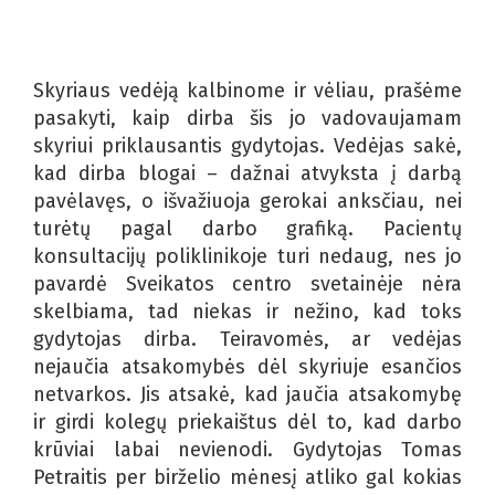
Skyriaus vedėją kalbinome ir vėliau, prašėme
pasakyti, kaip dirba šis jo vadovaujamam
skyriui priklausantis gydytojas. Vedėjas sakė,
kad dirba blogai – dažnai atvyksta į darbą
pavėlavęs, o išvažiuoja gerokai anksčiau, nei
turėtų pagal darbo grafiką. Pacientų
konsultacijų poliklinikoje turi nedaug, nes jo
pavardė Sveikatos centro svetainėje nėra
skelbiama, tad niekas ir nežino, kad toks
gydytojas dirba. Teiravomės, ar vedėjas
nejaučia atsakomybės dėl skyriuje esančios
netvarkos. Jis atsakė, kad jaučia atsakomybę
ir girdi kolegų priekaištus dėl to, kad darbo
krūviai labai nevienodi. Gydytojas Tomas
Petraitis per birželio mėnesį atliko gal kokias