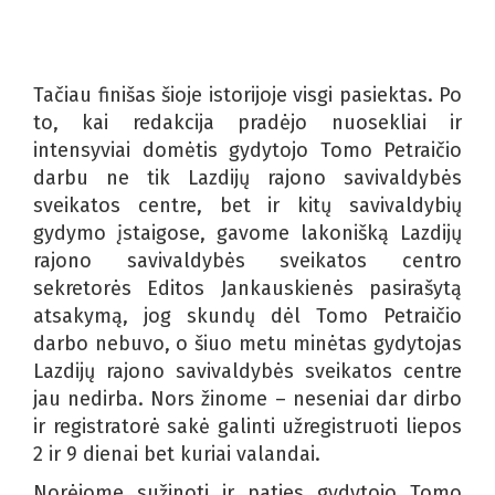
Tačiau finišas šioje istorijoje visgi pasiektas. Po
to, kai redakcija pradėjo nuosekliai ir
intensyviai domėtis gydytojo Tomo Petraičio
darbu ne tik Lazdijų rajono savivaldybės
sveikatos centre, bet ir kitų savivaldybių
gydymo įstaigose, gavome lakonišką Lazdijų
rajono savivaldybės sveikatos centro
sekretorės Editos Jankauskienės pasirašytą
atsakymą, jog skundų dėl Tomo Petraičio
darbo nebuvo, o šiuo metu minėtas gydytojas
Lazdijų rajono savivaldybės sveikatos centre
jau nedirba. Nors žinome – neseniai dar dirbo
ir registratorė sakė galinti užregistruoti liepos
2 ir 9 dienai bet kuriai valandai.
Norėjome sužinoti ir paties gydytojo Tomo