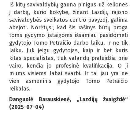
Iš kitų savivaldybių gauna pinigus už keliones
į darbą, kurio kokybe, žinant Lazdijų rajono
savivaldybės sveikatos centro pavyzdį, galima
abejoti. Norėtųsi, kad šis rašinys būtų proga
toms gydymo įstaigoms išsamiau pasidomėti
gydytojo Tomo Petraičio darbo laiku. Ir ne tik
laiku. Juk jeigu gydytojas, kaip ir bet kuris
kitas specialistas, tiek valandų praleidžia prie
vairo, kenčia jo profesinė kvalifikacija. O ji
mums visiems labai svarbi. Ir tai jau yra ne
vien asmeninis gydytojo Tomo Petraičio
reikalas.
Danguolė Barauskienė, „Lazdijų žvaigždė“
(2025-07-04)