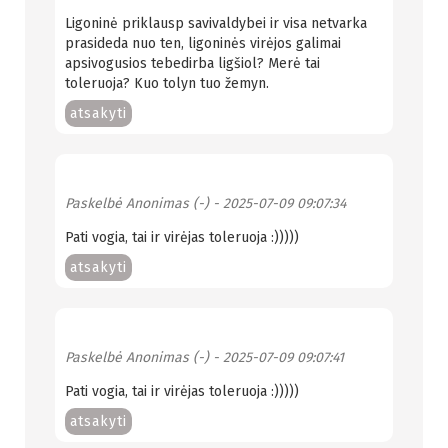
Ligoninė priklausp savivaldybei ir visa netvarka
prasideda nuo ten, ligoninės virėjos galimai
apsivogusios tebedirba ligšiol? Merė tai
toleruoja? Kuo tolyn tuo žemyn.
atsakyti
Paskelbė
Anonimas (-)
- 2025-07-09 09:07:34
Pati vogia, tai ir virėjas toleruoja :)))))
atsakyti
Paskelbė
Anonimas (-)
- 2025-07-09 09:07:41
Pati vogia, tai ir virėjas toleruoja :)))))
atsakyti