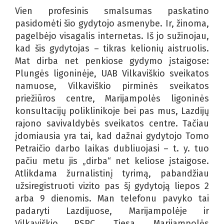
Vien profesinis smalsumas paskatino
pasidomėti šio gydytojo asmenybe. Ir, žinoma,
pagelbėjo visagalis internetas. Iš jo sužinojau,
kad šis gydytojas – tikras kelionių aistruolis.
Mat dirba net penkiose gydymo įstaigose:
Plungės ligoninėje, UAB Vilkaviškio sveikatos
namuose, Vilkaviškio pirminės sveikatos
priežiūros centre, Marijampolės ligoninės
konsultacijų poliklinikoje bei pas mus, Lazdijų
rajono savivaldybės sveikatos centre. Tačiau
įdomiausia yra tai, kad dažnai gydytojo Tomo
Petraičio darbo laikas dubliuojasi – t. y. tuo
pačiu metu jis „dirba“ net keliose įstaigose.
Atlikdama žurnalistinį tyrimą, pabandžiau
užsiregistruoti vizito pas šį gydytoją liepos 2
arba 9 dienomis. Man telefonu pavyko tai
padaryti Lazdijuose, Marijampolėje ir
Vilkaviškio PSPC. Tiesa, Marijampolės