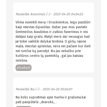
Paskelbė
Anonimas (-)
- 2025-04-20 04:04:53
Vilma nuveikti merę i Druskininkus, tegu pasižiūri
kaip miestas išpuoštas. Dabar pas mus pastato
šimtmečius kiaušinius ir zuikius fanerinius ir visi
dalijasi kaip gražu. Matyt merė dar nesaugus kad
jai tokie vaikiški dalykai tenkina. O gėlių rajone
maža, miestas apleistas, nėra nei pačiam kur išeit
nei svečiui ką parodyt. Nu jau nekalbu prie
kultūros centro tą paminklą , gal jau baisiau
nebūna.
atsakyti
Paskelbė
Na (-)
- 2025-04-20 05:04:01
Na koks supratimas apie tvarka ir gražuma,kai
pati pasipūtelė ,,dvarokė,, .