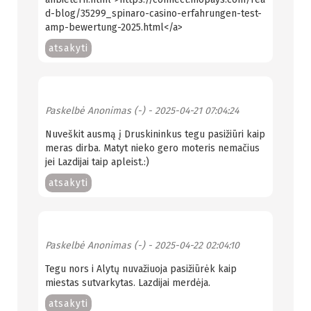
d-blog/35299_spinaro-casino-erfahrungen-test-
amp-bewertung-2025.html</a>
atsakyti
Paskelbė
Anonimas (-)
- 2025-04-21 07:04:24
Nuveškit ausmą į Druskininkus tegu pasižiūri kaip
meras dirba. Matyt nieko gero moteris nemačius
jei Lazdijai taip apleist.:)
atsakyti
Paskelbė
Anonimas (-)
- 2025-04-22 02:04:10
Tegu nors i Alytų nuvažiuoja pasižiūrėk kaip
miestas sutvarkytas. Lazdijai merdėja.
atsakyti