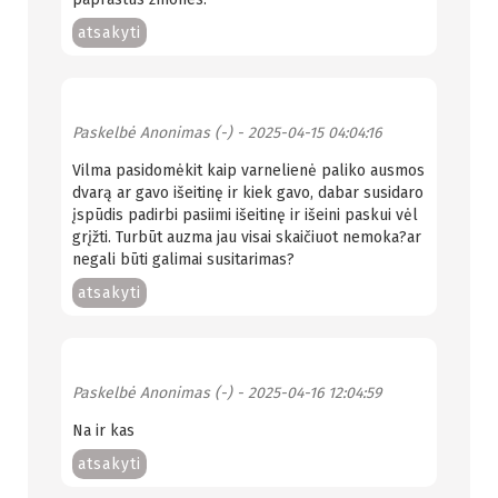
atsakyti
Paskelbė
Anonimas (-)
- 2025-04-15 04:04:16
Vilma pasidomėkit kaip varnelienė paliko ausmos
dvarą ar gavo išeitinę ir kiek gavo, dabar susidaro
įspūdis padirbi pasiimi išeitinę ir išeini paskui vėl
grįžti. Turbūt auzma jau visai skaičiuot nemoka?ar
negali būti galimai susitarimas?
atsakyti
Paskelbė
Anonimas (-)
- 2025-04-16 12:04:59
Na ir kas
atsakyti