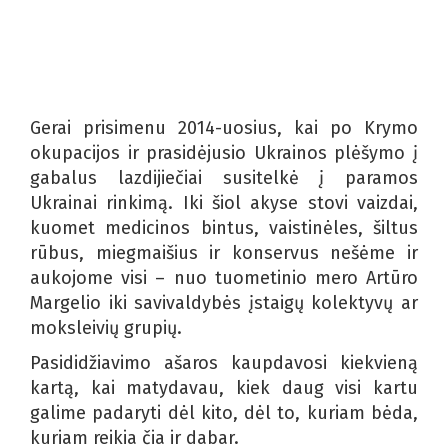
Gerai prisimenu 2014-uosius, kai po Krymo
okupacijos ir prasidėjusio Ukrainos plėšymo į
gabalus lazdijiečiai susitelkė į paramos
Ukrainai rinkimą. Iki šiol akyse stovi vaizdai,
kuomet medicinos bintus, vaistinėles, šiltus
rūbus, miegmaišius ir konservus nešėme ir
aukojome visi – nuo tuometinio mero Artūro
Margelio iki savivaldybės įstaigų kolektyvų ar
moksleivių grupių.
Pasididžiavimo ašaros kaupdavosi kiekvieną
kartą, kai matydavau, kiek daug visi kartu
galime padaryti dėl kito, dėl to, kuriam bėda,
kuriam reikia čia ir dabar.