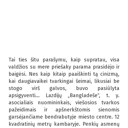
Tai ties šitu parašymu, kaip supratau, visa
valdžios su mere priešaky parama prasidėjo ir
baigėsi. Nes kaip kitaip paaiškinti tą cinizmą,
kai daugiavaikei tvarkingai šeimai, likusiai be
stogo virš galvos, buvo pasiūlyta
apsigyventi... Lazdijų „Bangladeše“, t. y.
asocialiais nuomininkais, viešosios tvarkos
pažeidimais ir apšnerkštomis sienomis
garsėjančiame bendrabutyje miesto centre. 12
kvadratinių metrų kambaryje. Penkių asmenų