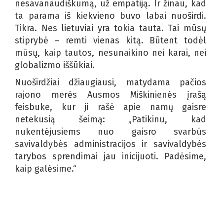
nesavanaudiškumą, už empatiją. Ir žinau, kad
ta parama iš kiekvieno buvo labai nuoširdi.
Tikra. Nes lietuviai yra tokia tauta. Tai mūsų
stiprybė – remti vienas kitą. Būtent todėl
mūsų, kaip tautos, nesunaikino nei karai, nei
globalizmo iššūkiai.
Nuoširdžiai džiaugiausi, matydama pačios
rajono merės Ausmos Miškinienės įrašą
feisbuke, kur ji rašė apie namų gaisre
netekusią šeimą: „Patikinu, kad
nukentėjusiems nuo gaisro svarbūs
savivaldybės administracijos ir savivaldybės
tarybos sprendimai jau inicijuoti. Padėsime,
kaip galėsime.“