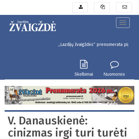
Pereiti
į
pagrindinį
turinį
Toggle
navigati
„Lazdijų žvaigždės“ prenumerata pigiau. Seinų 
Skelbimai
Nuomonės
V. Danauskienė:
cinizmas irgi turi turėti