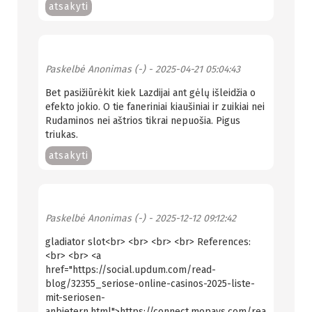
atsakyti
Paskelbė
Anonimas (-)
- 2025-04-21 05:04:43
Bet pasižiūrėkit kiek Lazdijai ant gėlų išleidžia o
efekto jokio. O tie faneriniai kiaušiniai ir zuikiai nei
Rudaminos nei aštrios tikrai nepuošia. Pigus
triukas.
atsakyti
Paskelbė
Anonimas (-)
- 2025-12-12 09:12:42
gladiator slot<br> <br> <br> <br> References:
<br> <br> <a
href="https://social.updum.com/read-
blog/32355_seriose-online-casinos-2025-liste-
mit-seriosen-
anbietern.html">https://connect.mopays.com/rea