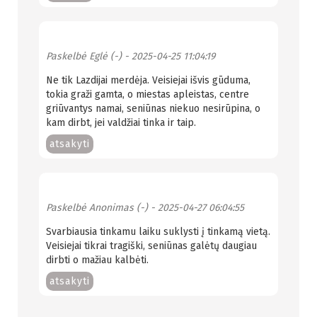
Paskelbė
Eglė (-)
- 2025-04-25 11:04:19
Ne tik Lazdijai merdėja. Veisiejai išvis gūduma,
tokia graži gamta, o miestas apleistas, centre
griūvantys namai, seniūnas niekuo nesirūpina, o
kam dirbt, jei valdžiai tinka ir taip.
atsakyti
Paskelbė
Anonimas (-)
- 2025-04-27 06:04:55
Svarbiausia tinkamu laiku suklysti į tinkamą vietą.
Veisiejai tikrai tragiški, seniūnas galėtų daugiau
dirbti o mažiau kalbėti.
atsakyti