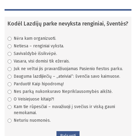
Kodėl Lazdijų parke nevyksta renginiai, šventės?
Nėra kam organizuoti.
Netiesa – renginiai vyksta.
Savivaldybė išsikvėpė.
Vasara, visi domisi tik ežerais.
Juk ne veltui jis pravardžiuojamas Pasienio fiestos parku.
Dauguma lazdijiečių – „ateiviai“: švenčia savo kaimuose.
Parduoti! Kaip hipodromą!
Nes parką nukonkuravo Nepriklausomybės aikštė.
O Veisiejuose kitaip?!
Kam tie rūpesčiai – nuvažiuoji į svečius ir viską gauni
nemokamai.
Neturiu nuomonės.
Balsuoti