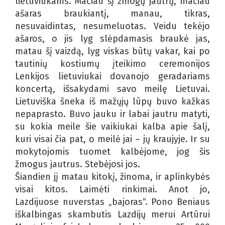
lietuviukams. Mačiau šį žmogų jautrų, mačiau
ašaras braukiantį, manau, tikras,
nesuvaidintas, nesumeluotas. Veidu tekėjo
ašaros, o jis lyg slėpdamasis braukė jas,
matau šį vaizdą, lyg viskas būtų vakar, kai po
tautinių kostiumų įteikimo ceremonijos
Lenkijos lietuviukai dovanojo geradariams
koncertą, išsakydami savo meilę Lietuvai.
Lietuviška šneka iš mažųjų lūpų buvo kažkas
nepaprasto. Buvo jauku ir labai jautru matyti,
su kokia meile šie vaikiukai kalba apie šalį,
kuri visai čia pat, o meilė jai – jų kraujyje. Ir su
mokytojomis tuomet kalbėjome, jog šis
žmogus jautrus. Stebėjosi jos.
Šiandien jį matau kitokį, žinoma, ir aplinkybės
visai kitos. Laimėti rinkimai. Anot jo,
Lazdijuose nuverstas „bajoras“. Pono Beniaus
iškalbingas skambutis Lazdijų merui Artūrui