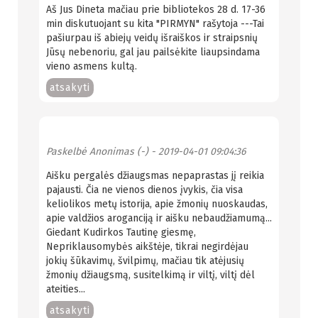
Aš Jus Dineta mačiau prie bibliotekos 28 d. 17-36
min diskutuojant su kita "PIRMYN" rašytoja ---Tai
pašiurpau iš abiejų veidų išraiškos ir straipsnių
Jūsų nebenoriu, gal jau pailsėkite liaupsindama
vieno asmens kultą.
atsakyti
Paskelbė
Anonimas (-)
- 2019-04-01 09:04:36
Aišku pergalės džiaugsmas nepaprastas jį reikia
pajausti. Čia ne vienos dienos įvykis, čia visa
keliolikos metų istorija, apie žmonių nuoskaudas,
apie valdžios aroganciją ir aišku nebaudžiamumą...
Giedant Kudirkos Tautinę giesmę,
Nepriklausomybės aikštėje, tikrai negirdėjau
jokių šūkavimų, švilpimų, mačiau tik atėjusių
žmonių džiaugsmą, susitelkimą ir viltį, viltį dėl
ateities...
atsakyti