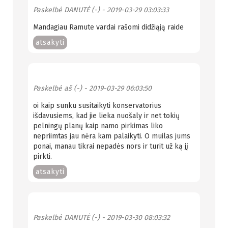
Paskelbė
DANUTĖ (-)
- 2019-03-29 03:03:33
Mandagiau Ramute vardai rašomi didžiąją raide
atsakyti
Paskelbė
aš (-)
- 2019-03-29 06:03:50
oi kaip sunku susitaikyti konservatorius
išdavusiems, kad jie lieka nuošaly ir net tokių
pelningų planų kaip namo pirkimas liko
nepriimtas jau nėra kam palaikyti. O muilas jums
ponai, manau tikrai nepadės nors ir turit už ką jį
pirkti.
atsakyti
Paskelbė
DANUTĖ (-)
- 2019-03-30 08:03:32