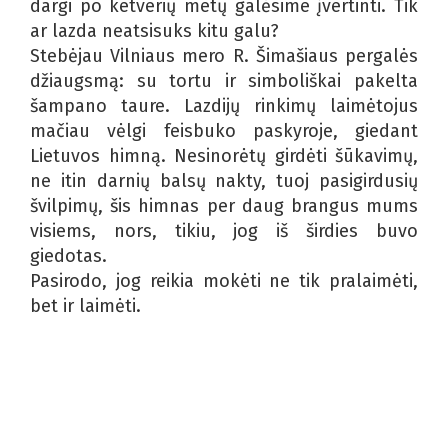
dargi po ketverių metų galėsime įvertinti. Tik
ar lazda neatsisuks kitu galu?
Stebėjau Vilniaus mero R. Šimašiaus pergalės
džiaugsmą: su tortu ir simboliškai pakelta
šampano taure. Lazdijų rinkimų laimėtojus
mačiau vėlgi feisbuko paskyroje, giedant
Lietuvos himną. Nesinorėtų girdėti šūkavimų,
ne itin darnių balsų nakty, tuoj pasigirdusių
švilpimų, šis himnas per daug brangus mums
visiems, nors, tikiu, jog iš širdies buvo
giedotas.
Pasirodo, jog reikia mokėti ne tik pralaimėti,
bet ir laimėti.