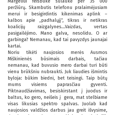
Margeliui feisbuke sulaukė per 35 000
peržiūrų. Skambutis telefonu pralaimėjusiam
merui ir besigirdintis kikenimas aplink –
kalbos apie „padhalųjį“, tikras ir netikras
koalicijų raizgalynes...Vaizdas, vertas
pasigailėjimo. Mano galva, nesolidu. O ar
garbinga? Nemanau, kad tai pavyzdys jaunajai
kartai.
Noriu tikėti naujosios merės Ausmos
Miškinienės būsimais darbais, tačiau
nemanau, kad buvusio mero darbai turi būti
vienu brūkšniu nubraukti. Juk liaudies išmintis
byloja: būkim biedni, bet teisingi. Taip būtų
mums visiems paprasčiau gyventi.
Piktnaudžiavimas, besiskirstant į juodus ir
baltus, ko gero, neišeis į gera, mat stelbiame
visas likusias spektro spalvas. Juolab kad
naujosios valdžios darbus jau greit išvysime,