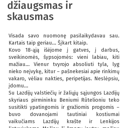
džiaugsmas ir
skausmas
Visada savo nuomonę pasilaikydavau sau.
Kartais taip geriau... Šįkart kitaip.
Kovo 18-ąją išėjome į gatves, į darbus,
sveikinomės, šypsojomės: vieni labiau, kiti
mažiau... Vienur tvyrojo absoliuti tyla, lyg
nieko neįvykę, kitur – pašnekesiai apie rinkimų
vakaro, vėliau nakties, peripetijas. Neslėpsiu,
įdomu...
Su Lazdijų valstiečių ir žaliųjų sąjungos Lazdijų
skyriaus pirmininku Beniumi Rūtelioniu teko
susitikti ypatingomis ir gražiomis progomis –
buvo dovanojami tautiniai kostiumai
vaikučiams Lazdijų krašte ir Lenkijos