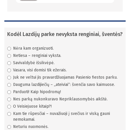
Kodėl Lazdijų parke nevyksta renginiai, šventės?
Nėra kam organizuoti.
Netiesa – renginiai vyksta.
Savivaldybė išsikvėpė.
Vasara, visi domisi tik ežerais.
Juk ne veltui jis pravardžiuojamas Pasienio fiestos parku.
Dauguma lazdijiečių – „ateiviai“: švenčia savo kaimuose.
Parduoti! Kaip hipodromą!
Nes parką nukonkuravo Nepriklausomybės aikštė.
O Veisiejuose kitaip?!
Kam tie rūpesčiai – nuvažiuoji į svečius ir viską gauni
nemokamai.
Neturiu nuomonės.