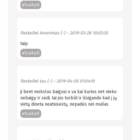
atsakyti
Paskelbė
Anonimas (-)
- 2019-03-28 10:03:35
taip
atsakyti
Paskelbė
tau (-)
- 2019-04-05 01:04:10
ji bent mokslus baigusi o va kai kurios net nieko
nebaigę ir sėdi, tai jos turbūt ir išsigando kad į jų
vietą dineta neatsisėstų, nepadės nei muilas
atsakyti