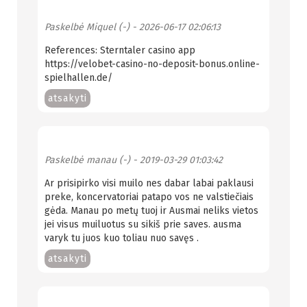
Paskelbė
Miquel (-)
- 2026-06-17 02:06:13
References: Sterntaler casino app
https://velobet-casino-no-deposit-bonus.online-
spielhallen.de/
atsakyti
Paskelbė
manau (-)
- 2019-03-29 01:03:42
Ar prisipirko visi muilo nes dabar labai paklausi
preke, koncervatoriai patapo vos ne valstiečiais
gėda. Manau po metų tuoj ir Ausmai neliks vietos
jei visus muiluotus su sikiš prie saves. ausma
varyk tu juos kuo toliau nuo savęs .
atsakyti