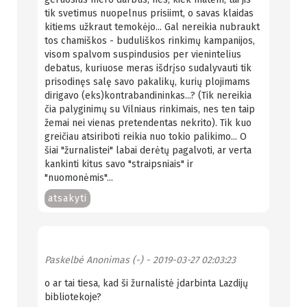
tik svetimus nuopelnus prisiimt, o savas klaidas
kitiems užkraut temokėjo... Gal nereikia nubraukt
tos chamiškos - buduliškos rinkimų kampanijos,
visom spalvom suspindusios per vienintelius
debatus, kuriuose meras išdrįso sudalyvauti tik
prisodinęs salę savo pakalikų, kurių plojimams
dirigavo (eks)kontrabandininkas...? (Tik nereikia
čia palyginimų su Vilniaus rinkimais, nes ten taip
žemai nei vienas pretendentas nekrito). Tik kuo
greičiau atsiriboti reikia nuo tokio palikimo... O
šiai "žurnalistei" labai derėtų pagalvoti, ar verta
kankinti kitus savo "straipsniais" ir
"nuomonėmis"...
atsakyti
Paskelbė
Anonimas (-)
- 2019-03-27 02:03:23
o ar tai tiesa, kad ši žurnalistė įdarbinta Lazdijų
bibliotekoje?