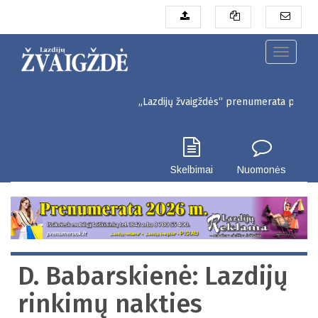
Pereiti
į
pagrindinį
turinį
Toggle
navigati
„Lazdijų žvaigždės“ prenumerata pigiau. Seinų
Skelbimai
Nuomonės
D. Babarskienė: Lazdijų
rinkimų nakties