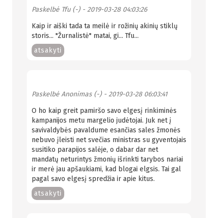
Paskelbė
Tfu (-)
- 2019-03-28 04:03:26
Kaip ir aiški tada ta meilė ir rožinių akinių stiklų
storis... "Žurnalistė" matai, gi... Tfu...
atsakyti
Paskelbė
Anonimas (-)
- 2019-03-28 06:03:41
O ho kaip greit pamiršo savo elgesį rinkiminės
kampanijos metu margelio judėtojai. Juk net į
savivaldybės pavaldume esančias sales žmonės
nebuvo įleisti net svečias ministras su gyventojais
susitiko parapijos salėje, o dabar dar net
mandatų neturintys žmonių išrinkti tarybos nariai
ir merė jau apšaukiami, kad blogai elgsis. Tai gal
pagal savo elgesį spredžia ir apie kitus.
atsakyti