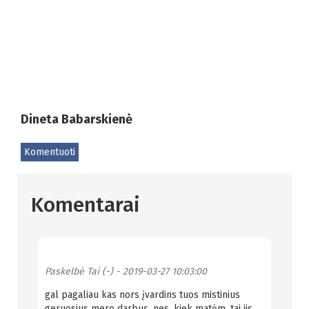
Dineta Babarskienė
Komentuoti
Komentarai
Paskelbė
Tai (-)
- 2019-03-27 10:03:00
gal pagaliau kas nors įvardins tuos mistinius
geruosius mero darbus, nes, kiek matėm, tai jis