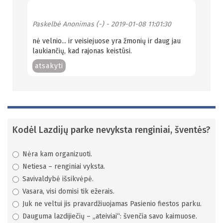
Paskelbė
Anonimas (-)
- 2019-01-08 11:01:30
nė velnio... ir veisiejuose yra žmonių ir daug jau
laukiančių, kad rajonas keistūsi.
atsakyti
Kodėl Lazdijų parke nevyksta renginiai, šventės?
Nėra kam organizuoti.
Netiesa – renginiai vyksta.
Savivaldybė išsikvėpė.
Vasara, visi domisi tik ežerais.
Juk ne veltui jis pravardžiuojamas Pasienio fiestos parku.
Dauguma lazdijiečių – „ateiviai“: švenčia savo kaimuose.