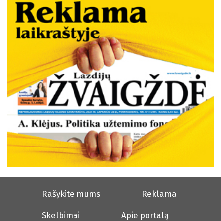
Rašykite mums
Reklama
Skelbimai
Apie portalą