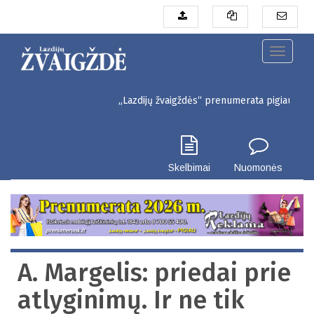
Pereiti
į
pagrindinį
turinį
Toggle
navigati
„Lazdijų žvaigždės“ prenumerata pigiau. Seinų g.
Skelbimai
Nuomonės
A. Margelis: priedai prie
atlyginimų. Ir ne tik