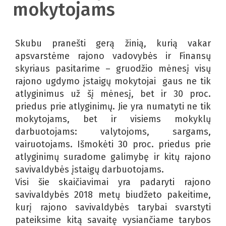
mokytojams
Skubu pranešti gerą žinią, kurią vakar
apsvarstėme rajono vadovybės ir Finansų
skyriaus pasitarime – gruodžio mėnesį visų
rajono ugdymo įstaigų mokytojai gaus ne tik
atlyginimus už šį mėnesį, bet ir 30 proc.
priedus prie atlyginimų. Jie yra numatyti ne tik
mokytojams, bet ir visiems mokyklų
darbuotojams: valytojoms, sargams,
vairuotojams. Išmokėti 30 proc. priedus prie
atlyginimų suradome galimybę ir kitų rajono
savivaldybės įstaigų darbuotojams.
Visi šie skaičiavimai yra padaryti rajono
savivaldybės 2018 metų biudžeto pakeitime,
kurį rajono savivaldybės tarybai svarstyti
pateiksime kitą savaitę vysiančiame tarybos