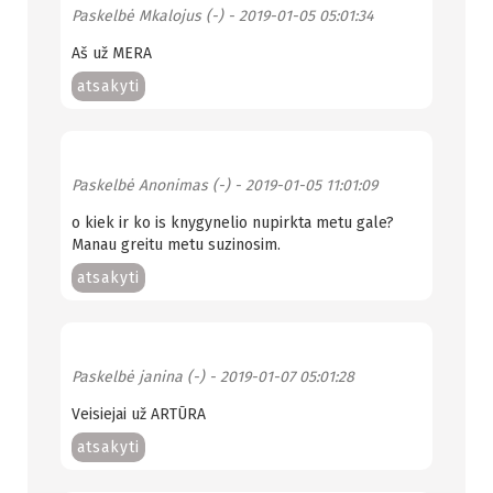
Paskelbė
Mkalojus (-)
- 2019-01-05 05:01:34
Aš už MERA
atsakyti
Paskelbė
Anonimas (-)
- 2019-01-05 11:01:09
o kiek ir ko is knygynelio nupirkta metu gale?
Manau greitu metu suzinosim.
atsakyti
Paskelbė
janina (-)
- 2019-01-07 05:01:28
Veisiejai už ARTŪRA
atsakyti