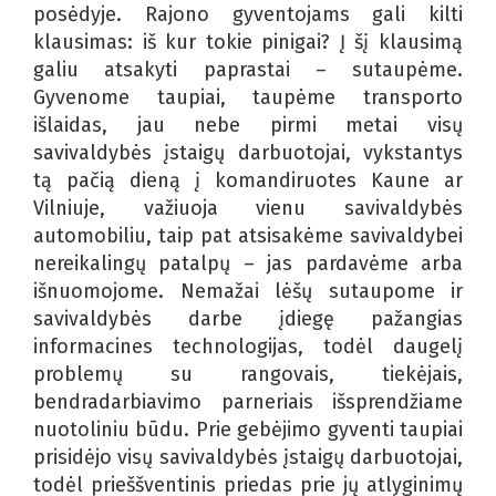
posėdyje. Rajono gyventojams gali kilti
klausimas: iš kur tokie pinigai? Į šį klausimą
galiu atsakyti paprastai – sutaupėme.
Gyvenome taupiai, taupėme transporto
išlaidas, jau nebe pirmi metai visų
savivaldybės įstaigų darbuotojai, vykstantys
tą pačią dieną į komandiruotes Kaune ar
Vilniuje, važiuoja vienu savivaldybės
automobiliu, taip pat atsisakėme savivaldybei
nereikalingų patalpų – jas pardavėme arba
išnuomojome. Nemažai lėšų sutaupome ir
savivaldybės darbe įdiegę pažangias
informacines technologijas, todėl daugelį
problemų su rangovais, tiekėjais,
bendradarbiavimo parneriais išsprendžiame
nuotoliniu būdu. Prie gebėjimo gyventi taupiai
prisidėjo visų savivaldybės įstaigų darbuotojai,
todėl prieššventinis priedas prie jų atlyginimų