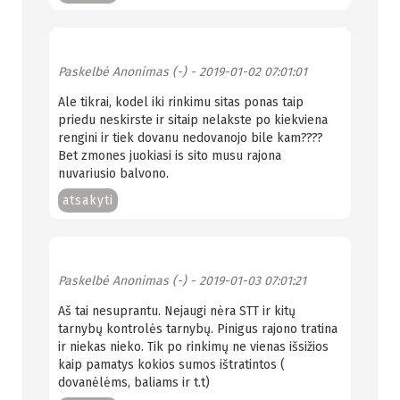
Paskelbė
Anonimas (-)
- 2019-01-02 07:01:01
Ale tikrai, kodel iki rinkimu sitas ponas taip
priedu neskirste ir sitaip nelakste po kiekviena
rengini ir tiek dovanu nedovanojo bile kam????
Bet zmones juokiasi is sito musu rajona
nuvariusio balvono.
atsakyti
Paskelbė
Anonimas (-)
- 2019-01-03 07:01:21
Aš tai nesuprantu. Nejaugi nėra STT ir kitų
tarnybų kontrolės tarnybų. Pinigus rajono tratina
ir niekas nieko. Tik po rinkimų ne vienas išsižios
kaip pamatys kokios sumos ištratintos (
dovanėlėms, baliams ir t.t)