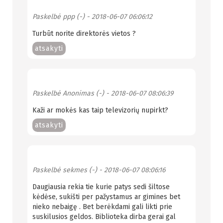
Paskelbė
ppp (-)
- 2018-06-07 06:06:12
Turbūt norite direktorės vietos ?
atsakyti
Paskelbė
Anonimas (-)
- 2018-06-07 08:06:39
Kaži ar mokės kas taip televizorių nupirkt?
atsakyti
Paskelbė
sekmes (-)
- 2018-06-07 08:06:16
Daugiausia rekia tie kurie patys sedi šiltose
kėdėse, sukišti per pažystamus ar gimines bet
nieko nebaigę . Bet berėkdami gali likti prie
suskilusios geldos. Biblioteka dirba gerai gal