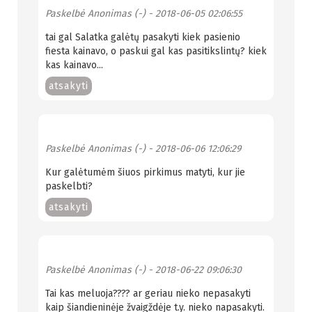
Paskelbė
Anonimas (-)
- 2018-06-05 02:06:55
tai gal Salatka galėtų pasakyti kiek pasienio
fiesta kainavo, o paskui gal kas pasitikslintų? kiek
kas kainavo...
atsakyti
Paskelbė
Anonimas (-)
- 2018-06-06 12:06:29
Kur galėtumėm šiuos pirkimus matyti, kur jie
paskelbti?
atsakyti
Paskelbė
Anonimas (-)
- 2018-06-22 09:06:30
Tai kas meluoja???? ar geriau nieko nepasakyti
kaip šiandieninėje žvaigždėje t.y. nieko napasakyti.