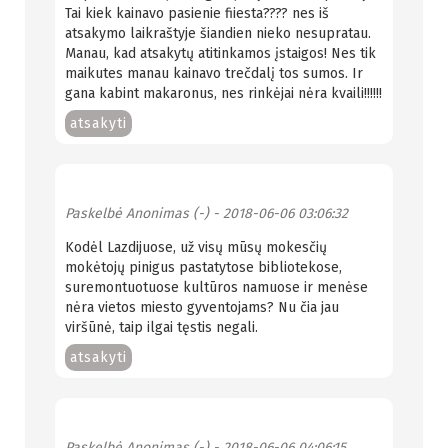
Tai kiek kainavo pasienie fiiesta???? nes iš
atsakymo laikraštyje šiandien nieko nesupratau.
Manau, kad atsakytų atitinkamos įstaigos! Nes tik
maikutes manau kainavo trečdalį tos sumos. Ir
gana kabint makaronus, nes rinkėjai nėra kvaili!!!!!!
atsakyti
Paskelbė
Anonimas (-)
- 2018-06-06 03:06:32
Kodėl Lazdijuose, už visų mūsų mokesčių
mokėtojų pinigus pastatytose bibliotekose,
suremontuotuose kultūros namuose ir menėse
nėra vietos miesto gyventojams? Nu čia jau
viršūnė, taip ilgai tęstis negali.
atsakyti
Paskelbė
Anonimas (-)
- 2018-06-06 04:06:15