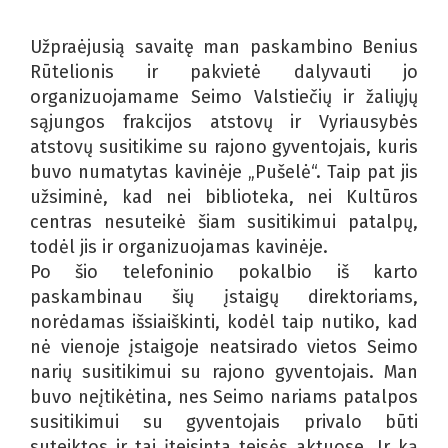
Užpraėjusią savaitę man paskambino Benius
Rūtelionis ir pakvietė dalyvauti jo
organizuojamame Seimo Valstiečių ir žaliųjų
sąjungos frakcijos atstovų ir Vyriausybės
atstovų susitikime su rajono gyventojais, kuris
buvo numatytas kavinėje „Pušelė“. Taip pat jis
užsiminė, kad nei biblioteka, nei Kultūros
centras nesuteikė šiam susitikimui patalpų,
todėl jis ir organizuojamas kavinėje.
Po šio telefoninio pokalbio iš karto
paskambinau šių įstaigų direktoriams,
norėdamas išsiaiškinti, kodėl taip nutiko, kad
nė vienoje įstaigoje neatsirado vietos Seimo
narių susitikimui su rajono gyventojais. Man
buvo neįtikėtina, nes Seimo nariams patalpos
susitikimui su gyventojais privalo būti
suteiktos ir tai įteisinta teisės aktuose. Ir ką