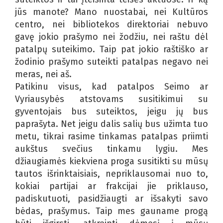
jūs manote? Mano nuostabai, nei Kultūros
centro, nei bibliotekos direktoriai nebuvo
gavę jokio prašymo nei žodžiu, nei raštu dėl
patalpų suteikimo. Taip pat jokio raštiško ar
žodinio prašymo suteikti patalpas negavo nei
meras, nei aš.
Patikinu visus, kad patalpos Seimo ar
Vyriausybės atstovams susitikimui su
gyventojais bus suteiktos, jeigu jų bus
paprašyta. Net jeigu dalis salių bus užimta tuo
metu, tikrai rasime tinkamas patalpas priimti
aukštus svečius tinkamu lygiu. Mes
džiaugiamės kiekviena proga susitikti su mūsų
tautos išrinktaisiais, nepriklausomai nuo to,
kokiai partijai ar frakcijai jie priklauso,
padiskutuoti, pasidžiaugti ar išsakyti savo
bėdas, prašymus. Taip mes gauname progą