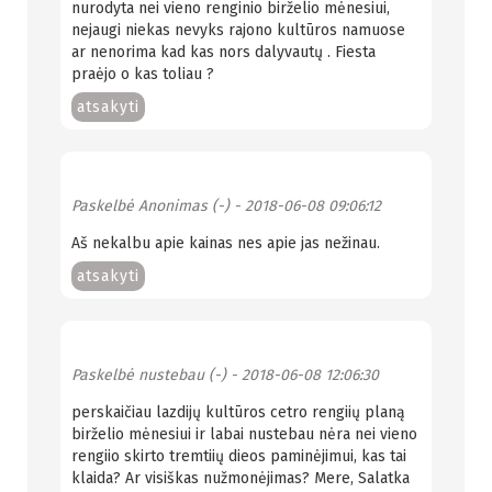
nurodyta nei vieno renginio birželio mėnesiui,
nejaugi niekas nevyks rajono kultūros namuose
ar nenorima kad kas nors dalyvautų . Fiesta
praėjo o kas toliau ?
atsakyti
Paskelbė
Anonimas (-)
- 2018-06-08 09:06:12
Aš nekalbu apie kainas nes apie jas nežinau.
atsakyti
Paskelbė
nustebau (-)
- 2018-06-08 12:06:30
perskaičiau lazdijų kultūros cetro rengiių planą
birželio mėnesiui ir labai nustebau nėra nei vieno
rengiio skirto tremtiių dieos paminėjimui, kas tai
klaida? Ar visiškas nužmonėjimas? Mere, Salatka