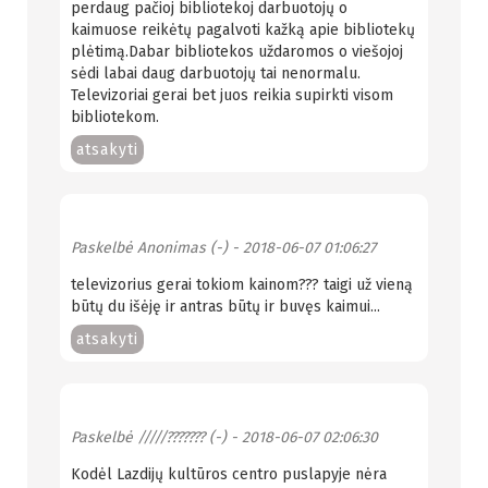
perdaug pačioj bibliotekoj darbuotojų o
kaimuose reikėtų pagalvoti kažką apie bibliotekų
plėtimą.Dabar bibliotekos uždaromos o viešojoj
sėdi labai daug darbuotojų tai nenormalu.
Televizoriai gerai bet juos reikia supirkti visom
bibliotekom.
atsakyti
Paskelbė
Anonimas (-)
- 2018-06-07 01:06:27
televizorius gerai tokiom kainom??? taigi už vieną
būtų du išėję ir antras būtų ir buvęs kaimui...
atsakyti
Paskelbė
/////??????? (-)
- 2018-06-07 02:06:30
Kodėl Lazdijų kultūros centro puslapyje nėra