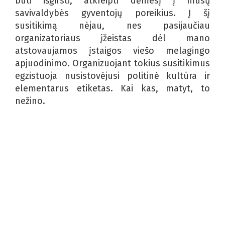
būti išgirsti, atkreipti dėmesį į mūsų
savivaldybės gyventojų poreikius. Į šį
susitikimą nėjau, nes pasijaučiau
organizatoriaus įžeistas dėl mano
atstovaujamos įstaigos viešo melagingo
apjuodinimo. Organizuojant tokius susitikimus
egzistuoja nusistovėjusi politinė kultūra ir
elementarus etiketas. Kai kas, matyt, to
nežino.