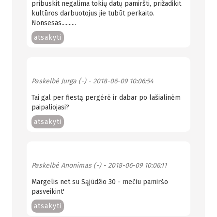
pribuskit negalima tokių datų pamiršti, prižadikit
kultūros darbuotojus jie tubūt perkaito.
Nonsesas..........
atsakyti
Paskelbė
Jurga (-)
- 2018-06-09 10:06:54
Tai gal per fiestą pergėrė ir dabar po lašialinėm
paipaliojasi?
atsakyti
Paskelbė
Anonimas (-)
- 2018-06-09 10:06:11
Margelis net su Sąjūdžio 30 - mečiu pamiršo
pasveikint'
atsakyti