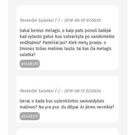
Paskelbė
Salatkai (-)
- 2018-06-10 07:06:55
Sakai benius melagis, o kaip pats ponuli žadėjai
kad vytauto gatvė bus sutvarkyta po vandentekio
vedžiojimo? Pamiršai jau? Kiek metų praėjo, o
žmonės toliau mašinas laužo, tai kas čia melagis
salatka?
atsakyti
Paskelbė
Salatkai (-)
- 2018-06-13 02:06:54
Gerai, o kada bus suženklintos savivaldybės
mašinos? Na yra pvz. du džipai. Ar jiems nereikia?
atsakyti