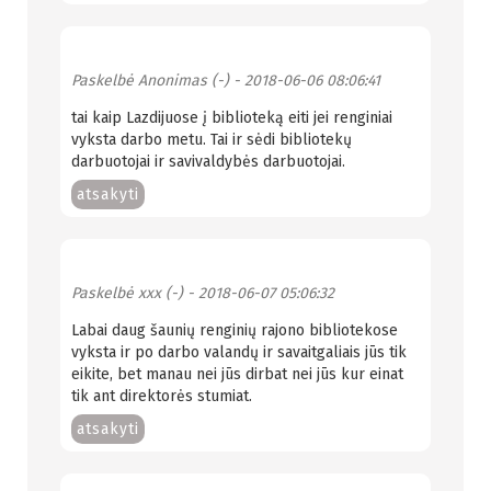
Paskelbė
Anonimas (-)
- 2018-06-06 08:06:41
tai kaip Lazdijuose į biblioteką eiti jei renginiai
vyksta darbo metu. Tai ir sėdi bibliotekų
darbuotojai ir savivaldybės darbuotojai.
atsakyti
Paskelbė
xxx (-)
- 2018-06-07 05:06:32
Labai daug šaunių renginių rajono bibliotekose
vyksta ir po darbo valandų ir savaitgaliais jūs tik
eikite, bet manau nei jūs dirbat nei jūs kur einat
tik ant direktorės stumiat.
atsakyti