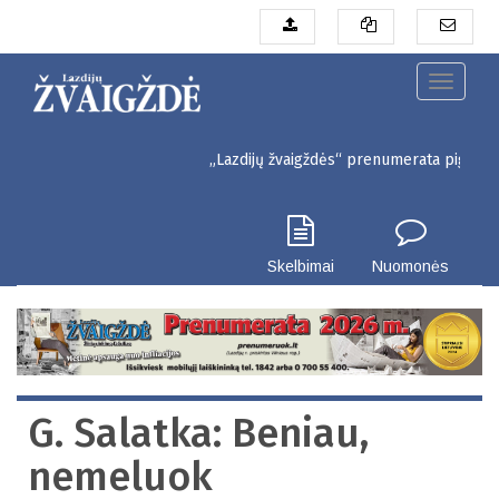
Pereiti
į
pagrindinį
turinį
Toggle
navigati
„Lazdijų žvaigždės“ prenumerata pigiau. Seinų 
Skelbimai
Nuomonės
G. Salatka: Beniau,
nemeluok