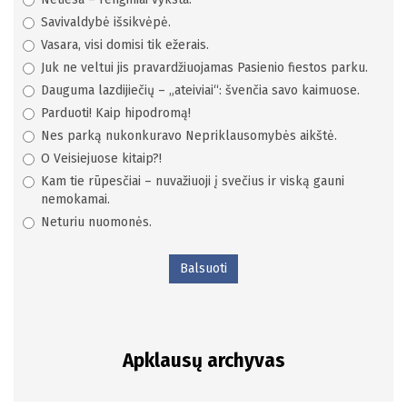
Savivaldybė išsikvėpė.
Vasara, visi domisi tik ežerais.
Juk ne veltui jis pravardžiuojamas Pasienio fiestos parku.
Dauguma lazdijiečių – „ateiviai“: švenčia savo kaimuose.
Parduoti! Kaip hipodromą!
Nes parką nukonkuravo Nepriklausomybės aikštė.
O Veisiejuose kitaip?!
Kam tie rūpesčiai – nuvažiuoji į svečius ir viską gauni
nemokamai.
Neturiu nuomonės.
Balsuoti
Apklausų archyvas