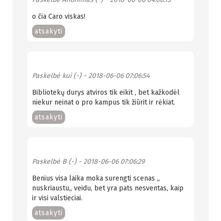
o čia Caro viskas!
atsakyti
Paskelbė
kui (-)
- 2018-06-06 07:06:54
Bibliotekų durys atviros tik eikit , bet kažkodėl
niekur neinat o pro kampus tik žiūrit ir rėkiat.
atsakyti
Paskelbė
B (-)
- 2018-06-06 07:06:29
Benius visa laika moka surengti scenas ,,
nuskriaustu,, veidu, bet yra pats nesventas, kaip
ir visi valstieciai.
atsakyti