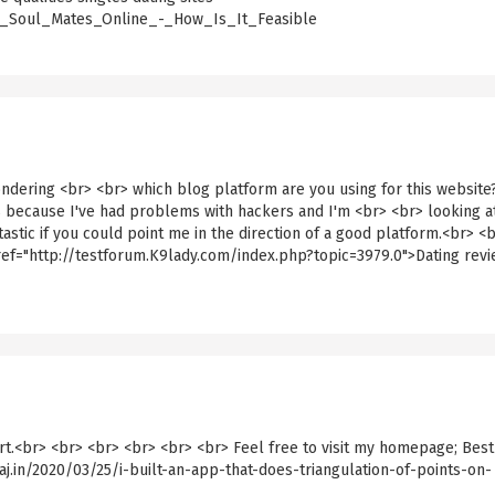
ng_Soul_Mates_Online_-_How_Is_It_Feasible
 wondering <br> <br> which blog platform are you using for this website
s because I've had problems with hackers and I'm <br> <br> looking a
tastic if you could point me in the direction of a good platform.<br> <
href="http://testforum.K9lady.com/index.php?topic=3979.0">Dating rev
t.<br> <br> <br> <br> <br> <br> Feel free to visit my homepage; Best
aj.in/2020/03/25/i-built-an-app-that-does-triangulation-of-points-on-