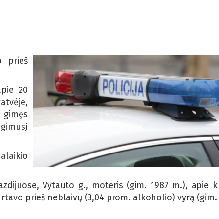
o prieš
apie 20
tvėje,
, gimęs
gimusį
alaikio
azdijuose, Vytauto g., moteris (gim. 1987 m.), apie k
avo prieš neblaivų (3,04 prom. alkoholio) vyrą (gim.