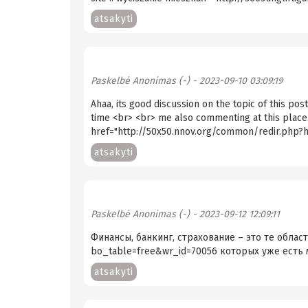
atsakyti
Paskelbė
Anonimas (-)
- 2023-09-10 03:09:19
Ahaa, its good discussion on the topic of this post 
time <br> <br> me also commenting at this plac
href="http://50x50.nnov.org/common/redir.php?h
atsakyti
Paskelbė
Anonimas (-)
- 2023-09-12 12:09:11
Финансы, банкинг, страхование – это те област
bo_table=free&wr_id=70056 которых уже есть 
atsakyti