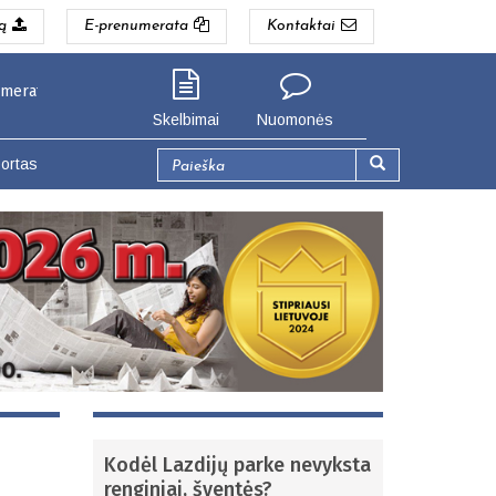
ą
E-prenumerata
Kontaktai
pigiau. Seinų g. 3, Lazdijai (Lazdijų gyventojams).
Skelbimai
Nuomonės
Paieškos
ortas
forma
Paieška
Kodėl Lazdijų parke nevyksta
renginiai, šventės?