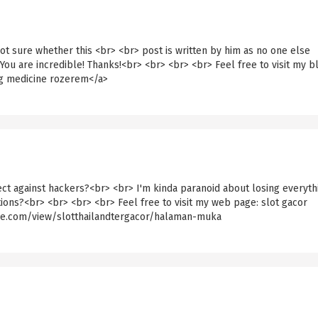
ot sure whether this <br> <br> post is written by him as no one else
You are incredible! Thanks!<br> <br> <br> <br> Feel free to visit my b
ng medicine rozerem</a>
ect against hackers?<br> <br> I'm kinda paranoid about losing everyth
ons?<br> <br> <br> <br> Feel free to visit my web page: slot gacor
ogle.com/view/slotthailandtergacor/halaman-muka