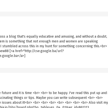
ross a blog that's equally educative and amusing, and without a doubt,
oblem is something that not enough men and women are speaking
 I stumbled across this in my hunt for something concerning this.<br>
ew88 [<a href="http://cse.google.ba/url?
.google.ba</a>]
future and it is time <br> <br> to be happy. I've read this put up and i
cinating things or tips. Maybe you can write subsequent <br> <br>
re issues about it!<br> <br> <br> <br> <br> <br> <br> <br> Also visit my
t.gabia.io/bbs/board.php?bo_table=es_04_01&wr_id=861313