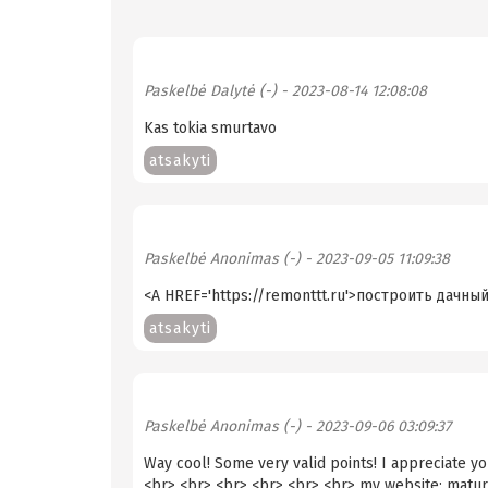
Paskelbė
Dalytė (-)
- 2023-08-14 12:08:08
Kas tokia smurtavo
atsakyti
Paskelbė
Anonimas (-)
- 2023-09-05 11:09:38
<A HREF='https://remonttt.ru'>построить дачны
atsakyti
Paskelbė
Anonimas (-)
- 2023-09-06 03:09:37
Way cool! Some very valid points! I appreciate yo
<br> <br> <br> <br> <br> <br> my website: mature 