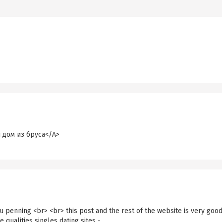
й дом из бруса</A>
u penning <br> <br> this post and the rest of the website is very good
qualities singles dating sites -