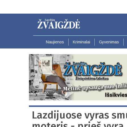
Pereiti
į
pagrindinį
turinį
Naujienos
Kriminalai
Gyvenimas
Lazdijuose vyras sm
moteris - prieš vyrą