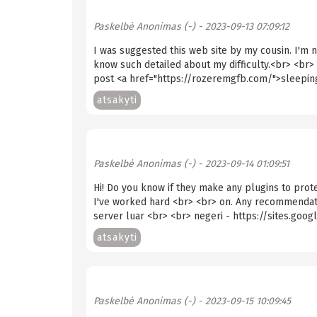
Paskelbė
Anonimas (-)
- 2023-09-13 07:09:12
I was suggested this web site by my cousin. I'm n
know such detailed about my difficulty.<br> <br> 
post <a href="https://rozeremgfb.com/">sleepi
atsakyti
Paskelbė
Anonimas (-)
- 2023-09-14 01:09:51
Hi! Do you know if they make any plugins to prot
I've worked hard <br> <br> on. Any recommendati
server luar <br> <br> negeri - https://sites.go
atsakyti
Paskelbė
Anonimas (-)
- 2023-09-15 10:09:45