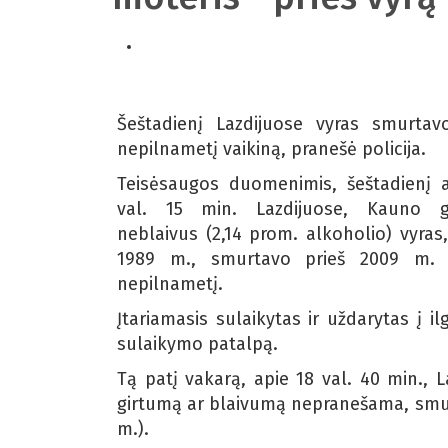
Šeštadienį Lazdijuose vyras smurtav
nepilnametį vaikiną, pranešė policija.
Teisėsaugos duomenimis, šeštadienį 
val. 15 min. Lazdijuose, Kauno ga
neblaivus (2,14 prom. alkoholio) vyras
1989 m., smurtavo prieš 2009 m. 
nepilnametį.
Įtariamasis sulaikytas ir uždarytas į ilg
sulaikymo patalpą.
Tą patį vakarą, apie 18 val. 40 min., L
girtumą ar blaivumą nepranešama, smurt
m.).