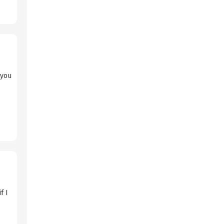
 you
f I