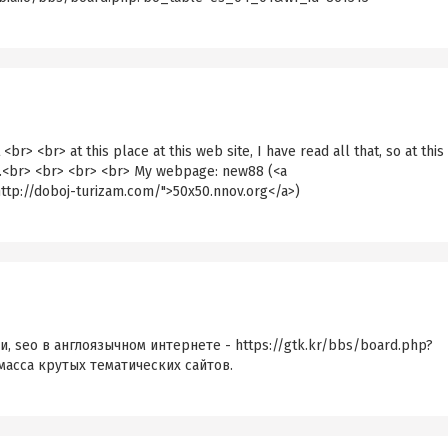
<br> <br> at this place at this web site, I have read all that, so at this
e.<br> <br> <br> <br> My webpage: new88 (<a
ttp://doboj-turizam.com/">50x50.nnov.org</a>)
и, seo в англоязычном интернете - https://gtk.kr/bbs/board.php?
масса крутых тематических сайтов.