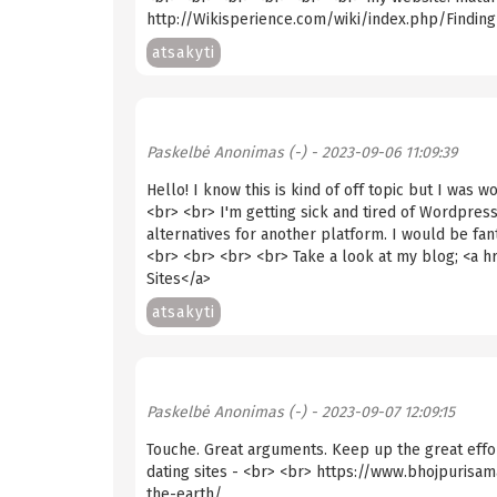
http://Wikisperience.com/wiki/index.php/Findi
atsakyti
Paskelbė
Anonimas (-)
- 2023-09-06 11:09:39
Hello! I know this is kind of off topic but I was
<br> <br> I'm getting sick and tired of Wordpres
alternatives for another platform. I would be fan
<br> <br> <br> <br> Take a look at my blog; <a 
Sites</a>
atsakyti
Paskelbė
Anonimas (-)
- 2023-09-07 12:09:15
Touche. Great arguments. Keep up the great effor
dating sites - <br> <br> https://www.bhojpurisam
the-earth/