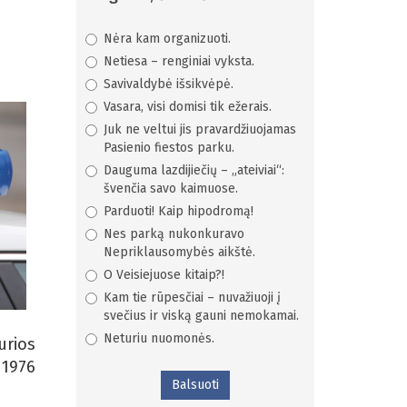
Nėra kam organizuoti.
Netiesa – renginiai vyksta.
Savivaldybė išsikvėpė.
Vasara, visi domisi tik ežerais.
Juk ne veltui jis pravardžiuojamas
Pasienio fiestos parku.
Dauguma lazdijiečių – „ateiviai“:
švenčia savo kaimuose.
Parduoti! Kaip hipodromą!
Nes parką nukonkuravo
Nepriklausomybės aikštė.
O Veisiejuose kitaip?!
Kam tie rūpesčiai – nuvažiuoji į
svečius ir viską gauni nemokamai.
Neturiu nuomonės.
urios
 1976
Balsuoti