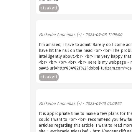
atsakyti
Paskelbė
Anonimas (-)
- 2023-09-08 11:09:00
I'm amazed, I have to admit. Rarely do I come ac
have hit the nail on the head.<br> <br> The pr
intelligently about.<br> <br> I'm very happy that
<br> <br> <br> <br> <br> Here is my webpage - n
sa=t&url=http%3A%2F%2Fdoboj-turizam.com">cse
atsakyti
Paskelbė
Anonimas (-)
- 2023-09-10 01:09:52
It is appropriate time to make a few plans for the 
could I want to <br> <br> recommend you few fas
articles regarding this article. I want to read mo
site :: wyciszanie mieszkań - http://soosunglif