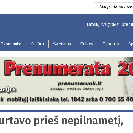
Atsiųskite naujien
„Lazdijų žvaigždės“ prenumerata 
Ekonomika
Kultūra
Švietimas
Pulsas
Pasaulis
Sp
urtavo prieš nepilnametį,