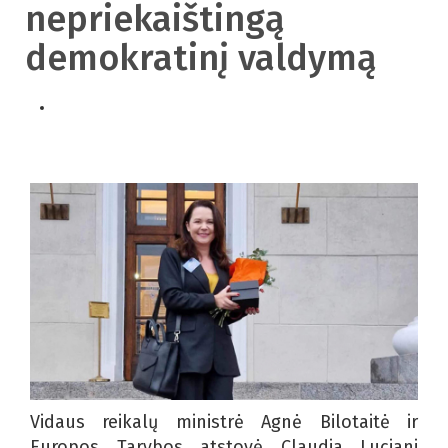
nepriekaištingą
demokratinį valdymą
Vidaus reikalų ministrė Agnė Bilotaitė ir
Europos Tarybos atstovė Claudia Luciani