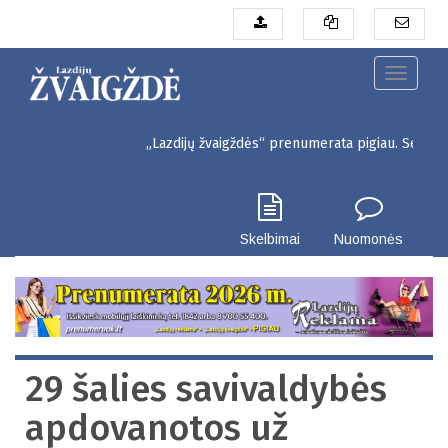
Pereiti
į
pagrindinį
turinį
Toggle
navigati
„Lazdijų žvaigždės“ prenumerata pigiau. Seinų g. 3, Lazdij
Skelbimai
Nuomonės
29 šalies savivaldybės
apdovanotos už