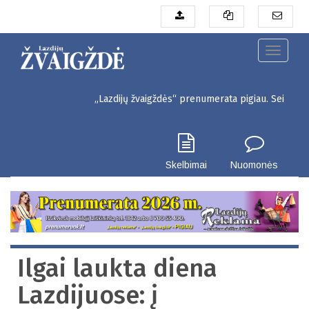
Pereiti
į
pagrindinį
turinį
Toggle
navigati
„Lazdijų žvaigždės“ prenumerata pigiau. Seinų g. 3, Lazdij
Skelbimai
Nuomonės
Ilgai laukta diena
Lazdijuose: į