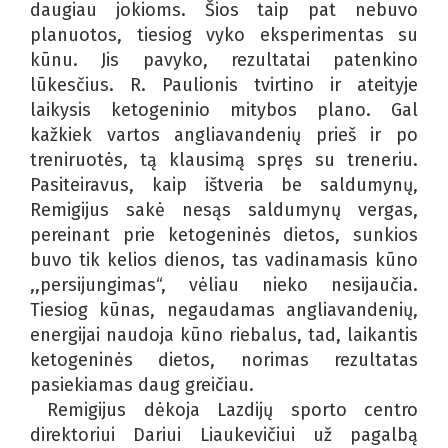
daugiau jokioms. Šios taip pat nebuvo
planuotos, tiesiog vyko eksperimentas su
kūnu. Jis pavyko, rezultatai patenkino
lūkesčius. R. Paulionis tvirtino ir ateityje
laikysis ketogeninio mitybos plano. Gal
kažkiek vartos angliavandenių prieš ir po
treniruotės, tą klausimą spręs su treneriu.
Pasiteiravus, kaip ištveria be saldumynų,
Remigijus sakė nesąs saldumynų vergas,
pereinant prie ketogeninės dietos, sunkios
buvo tik kelios dienos, tas vadinamasis kūno
,,persijungimas“, vėliau nieko nesijaučia.
Tiesiog kūnas, negaudamas angliavandenių,
energijai naudoja kūno riebalus, tad, laikantis
ketogeninės dietos, norimas rezultatas
pasiekiamas daug greičiau.
Remigijus dėkoja Lazdijų sporto centro
direktoriui Dariui Liaukevičiui už pagalbą