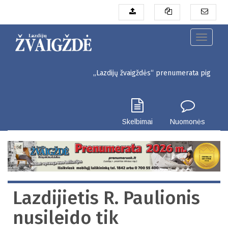
Pereiti
į
pagrindinį
turinį
Toggle
navigati
„Lazdijų žvaigždės“ prenumerata pigiau. Seinų g. 
Skelbimai
Nuomonės
Lazdijietis R. Paulionis
nusileido tik