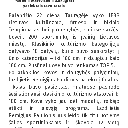
Mariumi Blaževičiumi džiaugiasi
pasiektais rezultatais.
Balandžio 22 dieną Tauragėje vyko IFBB
Lietuvos kultūrizmo, fitneso ir bikinio
čempionatas bei pirmenybės, kuriose varžėsi
beveik 200 sportininkų iš įvairių Lietuvos
miestų. Klasikinio kultūrizmo kategorijoje
dalyvavo 18 dalyvių, kurie buvo suskirstyti į
ūgio kategorijas – iki 180 cm ir daugiau kaip
180 cm. Pusfinaliuose buvo renkamas TOP 5.
Po atkaklios kovos ir daugybės palyginimų
lazdijietis Remigijus Paulionis pateko į finalus.
Tikslas buvo pasiektas. Finaluose pasirodė
šeši stipriausi klasikinio kultūrizmo atstovai iki
180 cm. Kova vyko jau dėl medalių, reikėjo
atlikti ir laisvąją programą. Lazdijietis
Remigijus Paulionis nusileido tik tituluotiems
šalies sportininkams ir iškovojo IV vietą