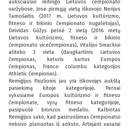
aukščiausio reitingo Lietuvos čempionato
varžybose. Jose pirmąją vietą iškovojo Nerijus
Tamošaitis (2017 m. Lietuvos kultūrizmo,
fitneso ir bikinio čempionato nugalėtojas),
Deividas Gūžys pelnė 2 vietą (2016 metų
Lietuvos kultūrizmo, fitneso ir bikinio
čempionato vicečempionas), Vitalijui Smackiui
atiteko 3 vieta (daugkartinis Lietuvos
čempionas, keturis kartus Europos
čempionas, Franco columbu kategorijos
Athletic čempionas).
Remigijus Paulionis jau yra iškovojęs aukštą
pasiekimą kitoje kategorijoje. Pernai
vykusiame Europos kultūrizmo ir fitneso
čempionate, vyrų fitneso kategorijoje,
pasipuošė bronzos medaliu. Kalbintas
Remigijus sakė, kad pasiruošimas čempionatui
nebuvo planuotas iš anksto. Artėjant vasarai