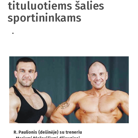
tituluotiems šalies
sportininkams
R. Paulionis (dešinėje) su treneriu