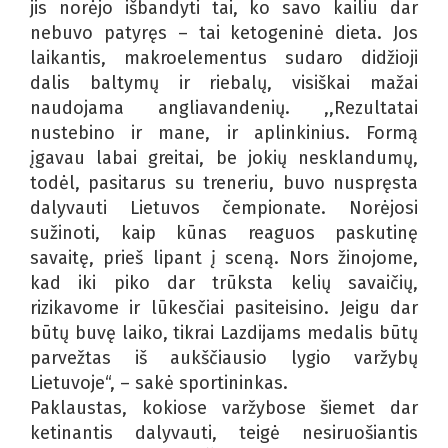
jis norėjo išbandyti tai, ko savo kailiu dar
nebuvo patyręs – tai ketogeninė dieta. Jos
laikantis, makroelementus sudaro didžioji
dalis baltymų ir riebalų, visiškai mažai
naudojama angliavandenių. ,,Rezultatai
nustebino ir mane, ir aplinkinius. Formą
įgavau labai greitai, be jokių nesklandumų,
todėl, pasitarus su treneriu, buvo nuspręsta
dalyvauti Lietuvos čempionate. Norėjosi
sužinoti, kaip kūnas reaguos paskutinę
savaitę, prieš lipant į sceną. Nors žinojome,
kad iki piko dar trūksta kelių savaičių,
rizikavome ir lūkesčiai pasiteisino. Jeigu dar
būtų buvę laiko, tikrai Lazdijams medalis būtų
parvežtas iš aukščiausio lygio varžybų
Lietuvoje“, – sakė sportininkas.
Paklaustas, kokiose varžybose šiemet dar
ketinantis dalyvauti, teigė nesiruošiantis