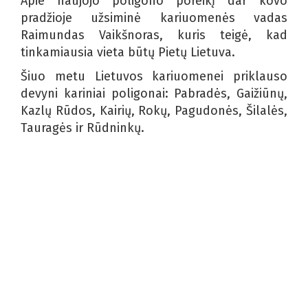
Apie naujojo poligono poreikį dar kovo
pradžioje užsiminė kariuomenės vadas
Raimundas Vaikšnoras, kuris teigė, kad
tinkamiausia vieta būtų Pietų Lietuva.
Šiuo metu Lietuvos kariuomenei priklauso
devyni kariniai poligonai: Pabradės, Gaižiūnų,
Kazlų Rūdos, Kairių, Rokų, Pagudonės, Šilalės,
Tauragės ir Rūdninkų.