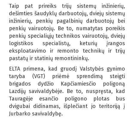
Taip pat prireiks trijų sistemų inžinierių,
dešimties šaudyklų darbuotojų, dviejų sistemų
inžinierių, penkių pagalbinių darbuotojų bei
penkių vairuotojų. Be to, numatytas poreikis
penkių specialiųjų technikos vairuotojų, dviejų
logistikos specialistų, keturių įrangos
eksploatavimo ir remonto technikų ir trijų
pastatų ir statinių remontininkų.
ELTA primena, kad gruodį Valstybės gynimo
taryba (VGT) priėmė sprendimą steigti
brigados dydžio Kapčiamiesčio poligoną
Lazdijų savivaldybėje. Be to, nuspręsta, kad
Tauragėje esančio poligono plotas bus
dvigubai didinamas, išplečiant jo teritoriją į
Jurbarko savivaldybę.