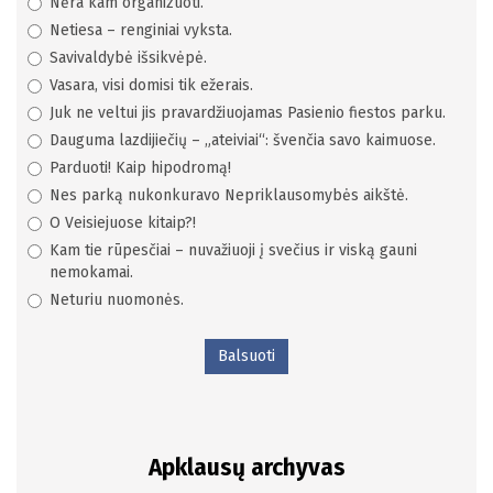
Nėra kam organizuoti.
Netiesa – renginiai vyksta.
Savivaldybė išsikvėpė.
Vasara, visi domisi tik ežerais.
Juk ne veltui jis pravardžiuojamas Pasienio fiestos parku.
Dauguma lazdijiečių – „ateiviai“: švenčia savo kaimuose.
Parduoti! Kaip hipodromą!
Nes parką nukonkuravo Nepriklausomybės aikštė.
O Veisiejuose kitaip?!
Kam tie rūpesčiai – nuvažiuoji į svečius ir viską gauni
nemokamai.
Neturiu nuomonės.
Balsuoti
Apklausų archyvas