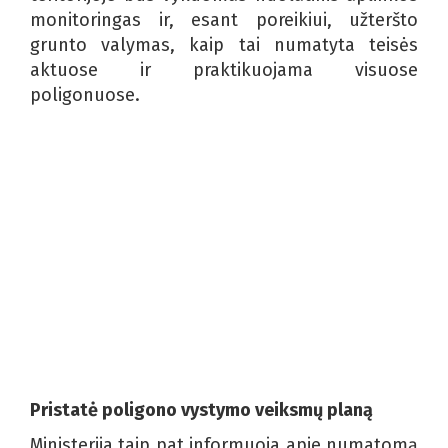
monitoringas ir, esant poreikiui, užteršto
grunto valymas, kaip tai numatyta teisės
aktuose ir praktikuojama visuose
poligonuose.
Pristatė poligono vystymo veiksmų planą
Ministerija taip pat informuoja apie numatomą