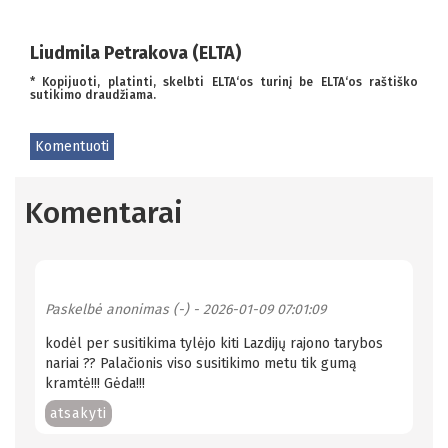
Liudmila Petrakova (ELTA)
* Kopijuoti, platinti, skelbti ELTA‘os turinį be ELTA‘os raštiško
sutikimo draudžiama.
Komentuoti
Komentarai
Paskelbė
anonimas (-)
- 2026-01-09 07:01:09
kodėl per susitikima tylėjo kiti Lazdijų rajono tarybos
nariai ?? Palačionis viso susitikimo metu tik gumą
kramtė!!! Gėda!!!
atsakyti