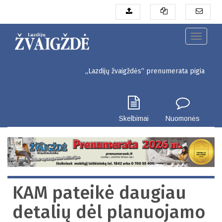
Pereiti
į
pagrindinį
turinį
Toggle
navigati
„Lazdijų žvaigždės“ prenumerata pigiau. Seinų g. 3
Skelbimai
Nuomonės
KAM pateikė daugiau
detalių dėl planuojamo