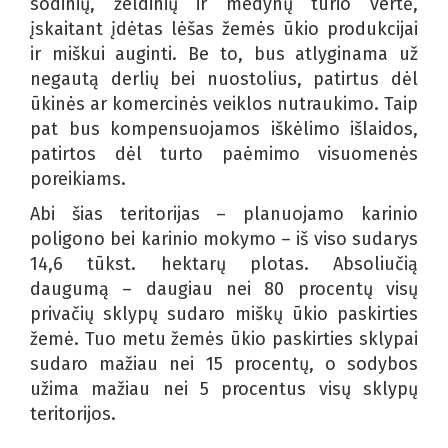
sodinių, želdinių ir medynų tūrio vertė,
įskaitant įdėtas lėšas žemės ūkio produkcijai
ir miškui auginti. Be to, bus atlyginama už
negautą derlių bei nuostolius, patirtus dėl
ūkinės ar komercinės veiklos nutraukimo. Taip
pat bus kompensuojamos iškėlimo išlaidos,
patirtos dėl turto paėmimo visuomenės
poreikiams.
Abi šias teritorijas – planuojamo karinio
poligono bei karinio mokymo – iš viso sudarys
14,6 tūkst. hektarų plotas. Absoliučią
daugumą – daugiau nei 80 procentų visų
privačių sklypų sudaro miškų ūkio paskirties
žemė. Tuo metu žemės ūkio paskirties sklypai
sudaro mažiau nei 15 procentų, o sodybos
užima mažiau nei 5 procentus visų sklypų
teritorijos.