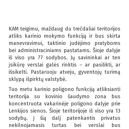
KAM teigimu, maždaug du trečdaliai teritorijos
atliks karinio mokymo funkciją ir bus skirta
manevravimui, taktinio judėjimo pratyboms
bei administraciniams pastatams. Šioje dalyje
iš viso yra 77 sodybos. Jų savininkai ar ten
įsikūrę verslai galės rinktis – ar pasilikti, ar
išsikelti. Pastaruoju atveju, gyventojų turimą
sklypą išpirktų valstybė.
Tuo metu karinio poligono funkciją atliksianti
teritorija su kovinio šaudymo zona bus
koncentruota vakarinėje poligono dalyje prie
Lenkijos sienos. Šioje teritorijoje iš viso yra 13
sodybų. Į šią dalį patenkantis privatus
nekilnojamasis turtas bei verslai bus