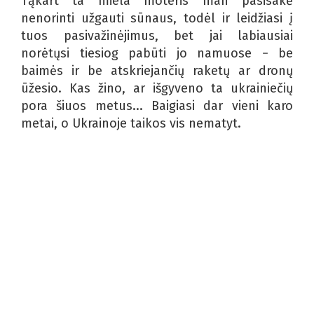
Tąkart ta miela moteris man pasisakė
nenorinti užgauti sūnaus, todėl ir leidžiasi į
tuos pasivažinėjimus, bet jai labiausiai
norėtųsi tiesiog pabūti jo namuose − be
baimės ir be atskriejančių raketų ar dronų
ūžesio. Kas žino, ar išgyveno ta ukrainiečių
pora šiuos metus... Baigiasi dar vieni karo
metai, o Ukrainoje taikos vis nematyt.