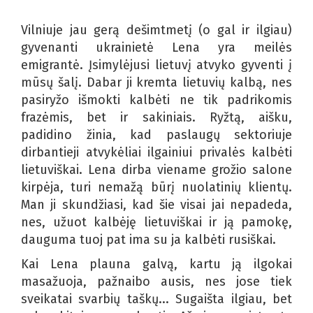
Vilniuje jau gerą dešimtmetį (o gal ir ilgiau)
gyvenanti ukrainietė Lena yra meilės
emigrantė. Įsimylėjusi lietuvį atvyko gyventi į
mūsų šalį. Dabar ji kremta lietuvių kalbą, nes
pasiryžo išmokti kalbėti ne tik padrikomis
frazėmis, bet ir sakiniais. Ryžtą, aišku,
padidino žinia, kad paslaugų sektoriuje
dirbantieji atvykėliai ilgainiui privalės kalbėti
lietuviškai. Lena dirba viename grožio salone
kirpėja, turi nemažą būrį nuolatinių klientų.
Man ji skundžiasi, kad šie visai jai nepadeda,
nes, užuot kalbėję lietuviškai ir ją pamokę,
dauguma tuoj pat ima su ja kalbėti rusiškai.
Kai Lena plauna galvą, kartu ją ilgokai
masažuoja, pažnaibo ausis, nes jose tiek
sveikatai svarbių taškų... Sugaišta ilgiau, bet