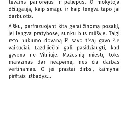
tėvams panorėjus ir paliepus. O mokytoja
džiūgauja, kaip smagu ir kaip lengva tapo jai
darbuotis.
Aišku, perfrazuojant kitą gerai žinomą posakį,
jei lengva pratybose, sunku bus mūšyje. Taigi
reto bukumo dovaną iš savo tėvų gavo šie
vaikučiai. Lazdijiečiai gali pasidžiaugti, kad
gyvena ne Vilniuje. Mažesnių miestų toks
marazmas dar neapėmė, nes čia darbas
vertinamas. O jei prastai dirbsi, kaimynai
pirštais užbadys...