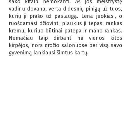
sako kitaip nemokanti. Aš jos meistrystę
vadinu dovana, verta didesnių pinigų už tuos,
kurių ji prašo už paslaugą. Lena juokiasi, o
ruošdamasi džiovinti plaukus ji tepasi rankas
kremu, kuriuo būtinai patepa ir mano rankas.
Nemačiau taip dirbant nė vienos kitos
kirpėjos, nors grožio salonuose per visą savo
gyvenimą lankiausi šimtus kartų.