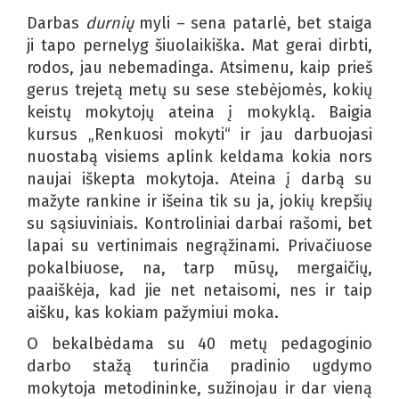
Darbas
durnių
myli – sena patarlė, bet staiga
ji tapo pernelyg šiuolaikiška. Mat gerai dirbti,
rodos, jau nebemadinga. Atsimenu, kaip prieš
gerus trejetą metų su sese stebėjomės, kokių
keistų mokytojų ateina į mokyklą. Baigia
kursus „Renkuosi mokyti“ ir jau darbuojasi
nuostabą visiems aplink keldama kokia nors
naujai iškepta mokytoja. Ateina į darbą su
mažyte rankine ir išeina tik su ja, jokių krepšių
su sąsiuviniais. Kontroliniai darbai rašomi, bet
lapai su vertinimais negrąžinami. Privačiuose
pokalbiuose, na, tarp mūsų, mergaičių,
paaiškėja, kad jie net netaisomi, nes ir taip
aišku, kas kokiam pažymiui moka.
O bekalbėdama su 40 metų pedagoginio
darbo stažą turinčia pradinio ugdymo
mokytoja metodininke, sužinojau ir dar vieną