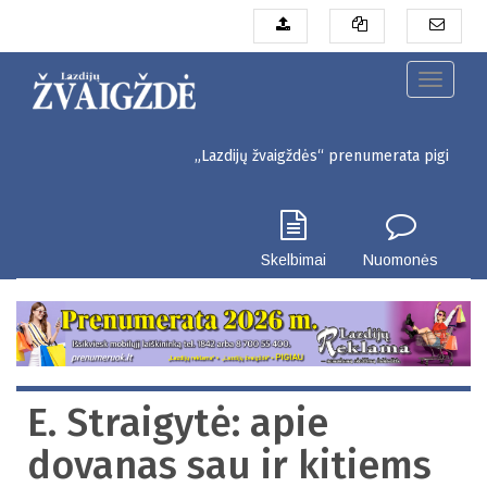
Pereiti
į
pagrindinį
turinį
Toggle
navigati
„Lazdijų žvaigždės“ prenumerata pigiau. Seinų g.
Skelbimai
Nuomonės
E. Straigytė: apie
dovanas sau ir kitiems