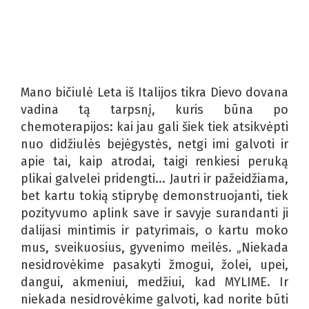
Mano bičiulė Leta iš Italijos tikra Dievo dovana
vadina tą tarpsnį, kuris būna po
chemoterapijos: kai jau gali šiek tiek atsikvėpti
nuo didžiulės bejėgystės, netgi imi galvoti ir
apie tai, kaip atrodai, taigi renkiesi peruką
plikai galvelei pridengti... Jautri ir pažeidžiama,
bet kartu tokią stiprybę demonstruojanti, tiek
pozityvumo aplink save ir savyje surandanti ji
dalijasi mintimis ir patyrimais, o kartu moko
mus, sveikuosius, gyvenimo meilės. „Niekada
nesidrovėkime pasakyti žmogui, žolei, upei,
dangui, akmeniui, medžiui, kad MYLIME. Ir
niekada nesidrovėkime galvoti, kad norite būti