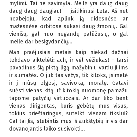
mylimi. Tai ne savimyla. Meilė yra daug daug
daug daug daugiau!“ − įsitikinusi Leta. Aš net
neabejoju, kad aplink ją didesnėse ar
mažesnėse orbitose sukasi daug žmonių. Gal
vienišų, gal nuo negandų palūžusių, o gal
meile dar besigydančių...
Man praėjusiais metais kaip niekad dažnai
tekdavo aiktelėti: ach, ir vėl vėžiukas! − tarsi
pavadinus šią piktą ligą mažybiniu vardu ji ims
ir sumažės. O juk tas vėžys, tik kitoks, įsimetė
ir į mūsų elgesį, savivoką, moralę. Gatavi
suėsti vienas kitą už kitokią nuomonę pamažu
tapome patyčių virtuozais. Ar dar liko bent
vienas dirigentas, kuris gebėtų mus visus,
tokius prieštaringus, sutelkti vienam tikslui?
Gal tai Jis, stebintis mus iš aukštybių ir vis dar
dovanojantis laiko susivokti...