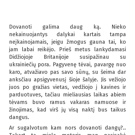
Dovanoti galima daug ką. Nieko
nekainuojantys dalykai kartais tampa
neįkainojamais, jeigu žmogus gauna tai, ko
jam labai reikėjo. Prieš metus lankydamasi
Didžiojoje Britanijoje susipažinau su
ukrainiečių pora. Pagyvenę tėvai, pavargę nuo
karo, atvažiavo pas savo sūnų, su šeima dar
anksčiau apsigyvenusį šioje šalyje. Jis vežiojo
juos po gražias vietas, vedžiojo į kavines ir
parduotuves, tačiau mieliausias laikas abiem
tėvams buvo ramus vakaras namuose ir
žinojimas, kad virš jų visą naktį bus taikus
dangus.
Ar sugalvotum kam nors dovanoti dangų?..