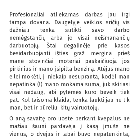
Profesionaliai atliekamas darbas jau irgi
tampa dovana. Daugelyje veiklos sričių vis
dažniau tenka sutikti savo darbo
nemėgstančių arba jo visai neišmanančių
darbuotojų. Štai degalinėje prie kasos
besidarbuojanti išties graži mergina prieš
mane stovinčiai moteriai paskaičiuoja jos
pirkinius ir mano įsipiltą benziną. Atėjus mano
eilei mokėti, ji niekaip nesupranta, kodėl man
nepatinka (!) mano mokama suma, juk skiriasi
visai nedaug, abi pylėmės kuro beveik tiek
pat. Kol taisoma klaida, tenka laukti jau ne tik
man, bet ir būreliui kitų vairuotojų.
O aną savaitę oro uoste perkant kvepalus ne
mažiau šauni pardavėja į kasą įmušė ne
vienus, o dvejus ir labai buvo nepatenkinta,