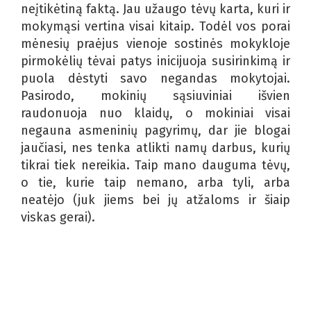
neįtikėtiną faktą. Jau užaugo tėvų karta, kuri ir
mokymąsi vertina visai kitaip. Todėl vos porai
mėnesių praėjus vienoje sostinės mokykloje
pirmokėlių tėvai patys inicijuoja susirinkimą ir
puola dėstyti savo negandas mokytojai.
Pasirodo, mokinių sąsiuviniai išvien
raudonuoja nuo klaidų, o mokiniai visai
negauna asmeninių pagyrimų, dar jie blogai
jaučiasi, nes tenka atlikti namų darbus, kurių
tikrai tiek nereikia. Taip mano dauguma tėvų,
o tie, kurie taip nemano, arba tyli, arba
neatėjo (juk jiems bei jų atžaloms ir šiaip
viskas gerai).