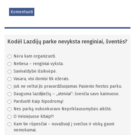
Komentuoti
Kodėl Lazdijų parke nevyksta renginiai, šventės?
Nėra kam organizuoti.
Netiesa – renginiai vyksta.
Savivaldybė išsikvėpė.
Vasara, visi domisi tik ežerais.
Juk ne veltui jis pravardžiuojamas Pasienio fiestos parku.
Dauguma lazdijiečių – „ateiviai“: švenčia savo kaimuose.
Parduoti! Kaip hipodromą!
Nes parką nukonkuravo Nepriklausomybės aikštė.
O Veisiejuose kitaip?!
Kam tie rūpesčiai – nuvažiuoji į svečius ir viską gauni
nemokamai.