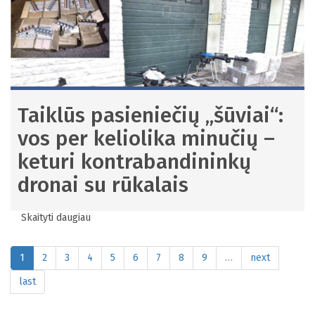
Taiklūs pasieniečių „šūviai“:
vos per keliolika minučių –
keturi kontrabandininkų
dronai su rūkalais
Skaityti daugiau
apie
Taiklūs
pasieniečių
1
2
3
4
5
6
7
8
9
…
next
„šūviai“:
vos
last
per
keliolika