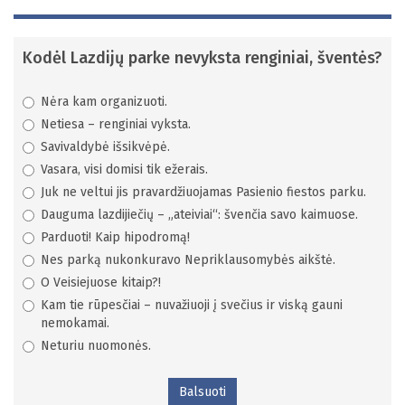
minučių
–
keturi
Kodėl Lazdijų parke nevyksta renginiai, šventės?
kontrabandininkų
dronai
su
Nėra kam organizuoti.
rūkalais
Netiesa – renginiai vyksta.
Savivaldybė išsikvėpė.
Vasara, visi domisi tik ežerais.
Juk ne veltui jis pravardžiuojamas Pasienio fiestos parku.
Dauguma lazdijiečių – „ateiviai“: švenčia savo kaimuose.
Parduoti! Kaip hipodromą!
Nes parką nukonkuravo Nepriklausomybės aikštė.
O Veisiejuose kitaip?!
Kam tie rūpesčiai – nuvažiuoji į svečius ir viską gauni
nemokamai.
Neturiu nuomonės.
Balsuoti