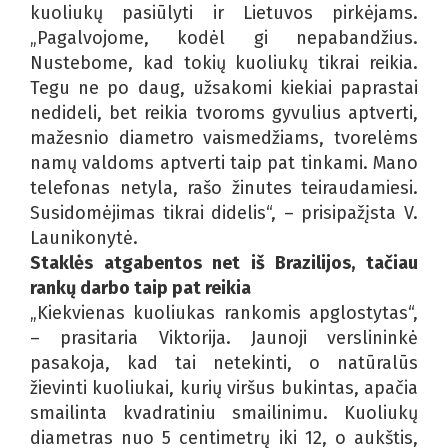
kuoliukų pasiūlyti ir Lietuvos pirkėjams.
„Pagalvojome, kodėl gi nepabandžius.
Nustebome, kad tokių kuoliukų tikrai reikia.
Tegu ne po daug, užsakomi kiekiai paprastai
nedideli, bet reikia tvoroms gyvulius aptverti,
mažesnio diametro vaismedžiams, tvorelėms
namų valdoms aptverti taip pat tinkami. Mano
telefonas netyla, rašo žinutes teiraudamiesi.
Susidomėjimas tikrai didelis“, – prisipažįsta V.
Launikonytė.
Staklės atgabentos net iš Brazilijos, tačiau
rankų darbo taip pat reikia
„Kiekvienas kuoliukas rankomis apglostytas“,
– prasitaria Viktorija. Jaunoji verslininkė
pasakoja, kad tai netekinti, o natūralūs
žievinti kuoliukai, kurių viršus bukintas, apačia
smailinta kvadratiniu smailinimu. Kuoliukų
diametras nuo 5 centimetrų iki 12, o aukštis,