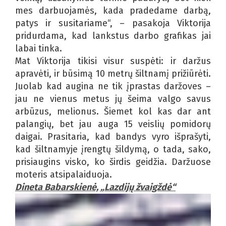
mes darbuojamės, kada pradedame darbą,
patys ir susitariame“, – pasakoja Viktorija
pridurdama, kad lankstus darbo grafikas jai
labai tinka.
Mat Viktorija tikisi visur suspėti: ir daržus
apravėti, ir būsimą 10 metrų šiltnamį prižiūrėti.
Juolab kad augina ne tik įprastas daržoves –
jau ne vienus metus jų šeima valgo savus
arbūzus, melionus. Šiemet kol kas dar ant
palangių, bet jau auga 15 veislių pomidorų
daigai. Prasitaria, kad bandys vyro išprašyti,
kad šiltnamyje įrengtų šildymą, o tada, sako,
prisiaugins visko, ko širdis geidžia. Daržuose
moteris atsipalaiduoja.
Dineta Babarskienė, „Lazdijų žvaigždė“