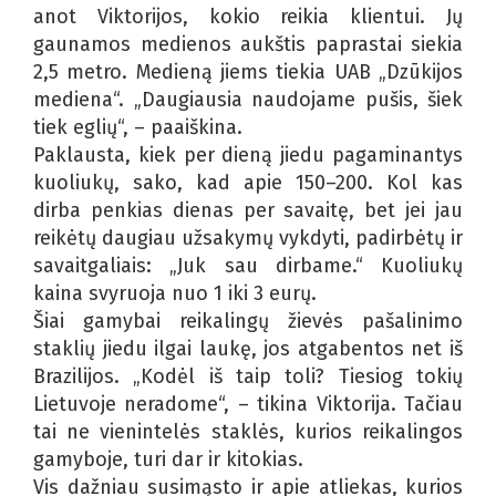
anot Viktorijos, kokio reikia klientui. Jų
gaunamos medienos aukštis paprastai siekia
2,5 metro. Medieną jiems tiekia UAB „Dzūkijos
mediena“. „Daugiausia naudojame pušis, šiek
tiek eglių“, – paaiškina.
Paklausta, kiek per dieną jiedu pagaminantys
kuoliukų, sako, kad apie 150–200. Kol kas
dirba penkias dienas per savaitę, bet jei jau
reikėtų daugiau užsakymų vykdyti, padirbėtų ir
savaitgaliais: „Juk sau dirbame.“ Kuoliukų
kaina svyruoja nuo 1 iki 3 eurų.
Šiai gamybai reikalingų žievės pašalinimo
staklių jiedu ilgai laukę, jos atgabentos net iš
Brazilijos. „Kodėl iš taip toli? Tiesiog tokių
Lietuvoje neradome“, – tikina Viktorija. Tačiau
tai ne vienintelės staklės, kurios reikalingos
gamyboje, turi dar ir kitokias.
Vis dažniau susimąsto ir apie atliekas, kurios