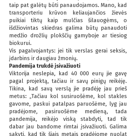
taip pat galėtų būti panaudojamos. Mano, kad
transporteriu krūvon keliaujančios žievės
puikiai tiktų kaip mulčias šilauogėms, o
išdžiovintas skiedras galima būtų panaudoti
medžio drožlių plokščių gamyboje ar tiesiog
biokurui.
Vis pagalvojantys: jei tik verslas gerai seksis,
įdarbins ir daugiau žmonių.
Pandemija trukdė įsivažiuoti
Viktorija neslepia, kad 40 000 eurų jie gavę
pagal projektą, tačiau ir savų pinigų reikėję.
Tikina, kad savą verslą jie pradėję jau prieš
metus: „Tačiau kol susiruošėme, kol stakles
gavome, paskui patalpas paruošėme, lyg jau
pradėjome, pasiruošėme medieną, tada
pandemija, reikėjo viską stabdyti, tad tik
dabar jau bandome rimtai įsivažiuoti. Galima
sakyti, kad tik šiais metais pradėjome nuolat