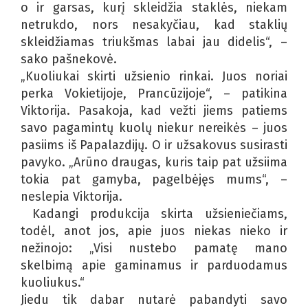
o ir garsas, kurį skleidžia staklės, niekam
netrukdo, nors nesakyčiau, kad staklių
skleidžiamas triukšmas labai jau didelis“, –
sako pašnekovė.
„Kuoliukai skirti užsienio rinkai. Juos noriai
perka Vokietijoje, Prancūzijoje“, – patikina
Viktorija. Pasakoja, kad vežti jiems patiems
savo pagamintų kuolų niekur nereikės – juos
pasiims iš Papalazdijų. O ir užsakovus susirasti
pavyko. „Arūno draugas, kuris taip pat užsiima
tokia pat gamyba, pagelbėjęs mums“, –
neslepia Viktorija.
Kadangi produkcija skirta užsieniečiams,
todėl, anot jos, apie juos niekas nieko ir
nežinojo: „Visi nustebo pamatę mano
skelbimą apie gaminamus ir parduodamus
kuoliukus.“
Jiedu tik dabar nutarė pabandyti savo