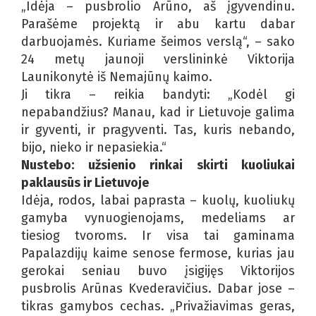
„Idėja – pusbrolio Arūno, aš įgyvendinu.
Parašėme projektą ir abu kartu dabar
darbuojamės. Kuriame šeimos verslą“, – sako
24 metų jaunoji verslininkė Viktorija
Launikonytė iš Nemajūnų kaimo.
Ji tikra – reikia bandyti: „Kodėl gi
nepabandžius? Manau, kad ir Lietuvoje galima
ir gyventi, ir pragyventi. Tas, kuris nebando,
bijo, nieko ir nepasiekia.“
Nustebo: užsienio rinkai skirti kuoliukai
paklausūs ir Lietuvoje
Idėja, rodos, labai paprasta – kuolų, kuoliukų
gamyba vynuogienojams, medeliams ar
tiesiog tvoroms. Ir visa tai gaminama
Papalazdijų kaime senose fermose, kurias jau
gerokai seniau buvo įsigijęs Viktorijos
pusbrolis Arūnas Kvederavičius. Dabar jose –
tikras gamybos cechas. „Privažiavimas geras,