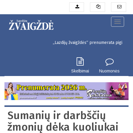
Pereiti
į
pagrindinį
turinį
Toggle
navigati
„Lazdijų žvaigždės“ prenumerata pigiau. Seinų g. 3, La
Skelbimai
Nuomonės
Sumanių ir darbščių
žmonių dėka kuoliukai