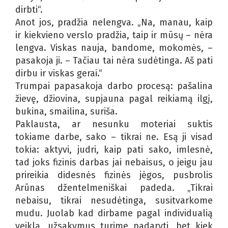
dirbti“.
Anot jos, pradžia nelengva. „Na, manau, kaip
ir kiekvieno verslo pradžia, taip ir mūsų – nėra
lengva. Viskas nauja, bandome, mokomės, –
pasakoja ji. – Tačiau tai nėra sudėtinga. Aš pati
dirbu ir viskas gerai.“
Trumpai papasakoja darbo procesą: pašalina
žievę, džiovina, supjauna pagal reikiamą ilgį,
bukina, smailina, suriša.
Paklausta, ar nesunku moteriai suktis
tokiame darbe, sako – tikrai ne. Esą ji visad
tokia: aktyvi, judri, kaip pati sako, imlesnė,
tad joks fizinis darbas jai nebaisus, o jeigu jau
prireikia didesnės fizinės jėgos, pusbrolis
Arūnas džentelmeniškai padeda. „Tikrai
nebaisu, tikrai nesudėtinga, susitvarkome
mudu. Juolab kad dirbame pagal individualią
veiklą, užsakymus turime padaryti, bet kiek