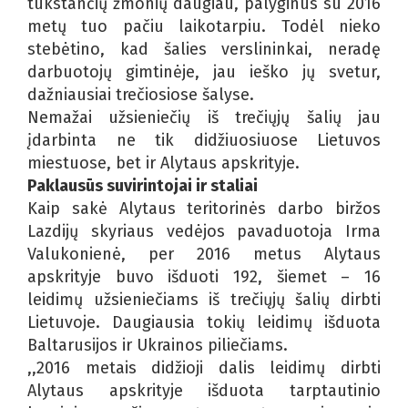
tūkstančių žmonių daugiau, palyginus su 2016
metų tuo pačiu laikotarpiu. Todėl nieko
stebėtino, kad šalies verslininkai, neradę
darbuotojų gimtinėje, jau ieško jų svetur,
dažniausiai trečiosiose šalyse.
Nemažai užsieniečių iš trečiųjų šalių jau
įdarbinta ne tik didžiuosiuose Lietuvos
miestuose, bet ir Alytaus apskrityje.
Paklausūs suvirintojai ir staliai
Kaip sakė Alytaus teritorinės darbo biržos
Lazdijų skyriaus vedėjos pavaduotoja Irma
Valukonienė, per 2016 metus Alytaus
apskrityje buvo išduoti 192, šiemet – 16
leidimų užsieniečiams iš trečiųjų šalių dirbti
Lietuvoje. Daugiausia tokių leidimų išduota
Baltarusijos ir Ukrainos piliečiams.
,,2016 metais didžioji dalis leidimų dirbti
Alytaus apskrityje išduota tarptautinio