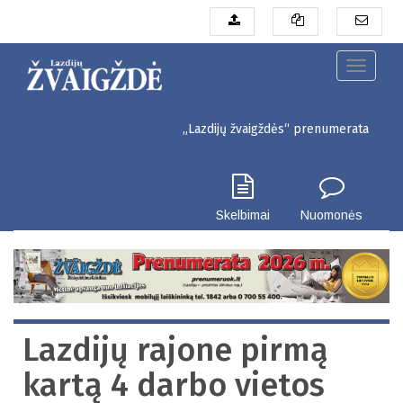
Pereiti
į
pagrindinį
turinį
Toggle
navigati
„Lazdijų žvaigždės“ prenumerata pigiau. Sei
Skelbimai
Nuomonės
Lazdijų rajone pirmą
kartą 4 darbo vietos