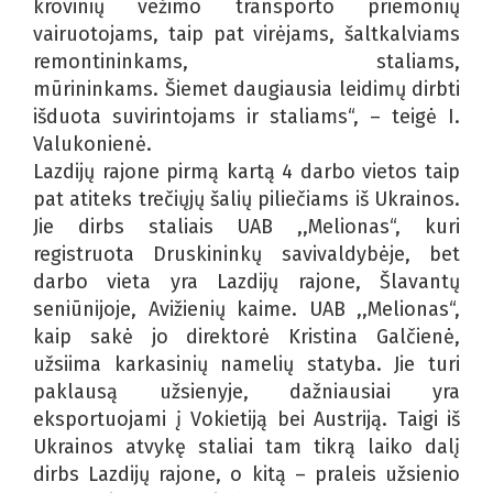
krovinių vežimo transporto priemonių
vairuotojams, taip pat virėjams, šaltkalviams
remontininkams, staliams,
mūrininkams. Šiemet daugiausia leidimų dirbti
išduota suvirintojams ir staliams“, – teigė I.
Valukonienė.
Lazdijų rajone pirmą kartą 4 darbo vietos taip
pat atiteks trečiųjų šalių piliečiams iš Ukrainos.
Jie dirbs staliais UAB ,,Melionas“, kuri
registruota Druskininkų savivaldybėje, bet
darbo vieta yra Lazdijų rajone, Šlavantų
seniūnijoje, Avižienių kaime. UAB ,,Melionas“,
kaip sakė jo direktorė Kristina Galčienė,
užsiima karkasinių namelių statyba. Jie turi
paklausą užsienyje, dažniausiai yra
eksportuojami į Vokietiją bei Austriją. Taigi iš
Ukrainos atvykę staliai tam tikrą laiko dalį
dirbs Lazdijų rajone, o kitą – praleis užsienio