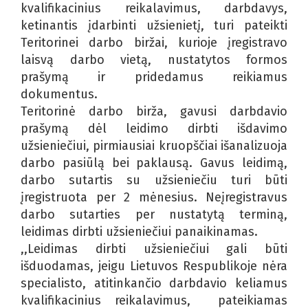
kvalifikacinius reikalavimus, darbdavys,
ketinantis įdarbinti užsienietį, turi pateikti
Teritorinei darbo biržai, kurioje įregistravo
laisvą darbo vietą, nustatytos formos
prašymą ir pridedamus reikiamus
dokumentus.
Teritorinė darbo birža, gavusi darbdavio
prašymą dėl leidimo dirbti išdavimo
užsieniečiui, pirmiausiai kruopščiai išanalizuoja
darbo pasiūlą bei paklausą. Gavus leidimą,
darbo sutartis su užsieniečiu turi būti
įregistruota per 2 mėnesius. Neįregistravus
darbo sutarties per nustatytą terminą,
leidimas dirbti užsieniečiui panaikinamas.
,,Leidimas dirbti užsieniečiui gali būti
išduodamas, jeigu Lietuvos Respublikoje nėra
specialisto, atitinkančio darbdavio keliamus
kvalifikacinius reikalavimus, pateikiamas