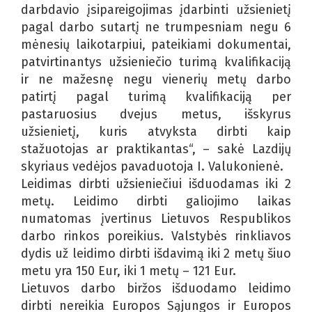
darbdavio įsipareigojimas įdarbinti užsienietį
pagal darbo sutartį ne trumpesniam negu 6
mėnesių laikotarpiui, pateikiami dokumentai,
patvirtinantys užsieniečio turimą kvalifikaciją
ir ne mažesnę negu vienerių metų darbo
patirtį pagal turimą kvalifikaciją per
pastaruosius dvejus metus, išskyrus
užsienietį, kuris atvyksta dirbti kaip
stažuotojas ar praktikantas“, – sakė Lazdijų
skyriaus vedėjos pavaduotoja I. Valukonienė.
Leidimas dirbti užsieniečiui išduodamas iki 2
metų. Leidimo dirbti galiojimo laikas
numatomas įvertinus Lietuvos Respublikos
darbo rinkos poreikius. Valstybės rinkliavos
dydis už leidimo dirbti išdavimą iki 2 metų šiuo
metu yra 150 Eur, iki 1 metų – 121 Eur.
Lietuvos darbo biržos išduodamo leidimo
dirbti nereikia Europos Sąjungos ir Europos