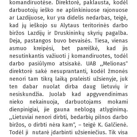
komandiruotėse. Direktorė, paklausta, kodėl
darbuotojų ieško ne aplinkiniuose rajonuose
ar Lazdijuose, kur yra didelis nedarbas, teigė,
kad jų ieškojo su Alytaus teritorinės darbo
biržos Lazdijų ir Druskininkų skyrių pagalba.
Deja, pastangos buvo bevaisės. Tiesa, vienas
asmuo kreipėsi, bet pareiškė, kad jis
nesutinkantis važiuoti į komandiruotes, todėl
darbo pasiūlymo atsisakė. UAB ,,Melionas“
direktorė sakė nesuprantanti, kodėl žmonės
nenori tam tikrą laiką praleisti užsienyje, juk
ten dabar nuolat dirba daug lietuvių ir
nesiskundžia. Juolab kad apgyvendinimas
nieko nekainuoja, darbuotojams mokami
dienpinigiai, jie gauna neblogą atlyginimą.
,,Lietuviai nenori dirbti, bedarbių pilnos darbo
biržos, o dirbti nėra kam“, – teigė K. Galčienė.
Todėl ji nutarė įdarbinti užsieniečius. Tik visa