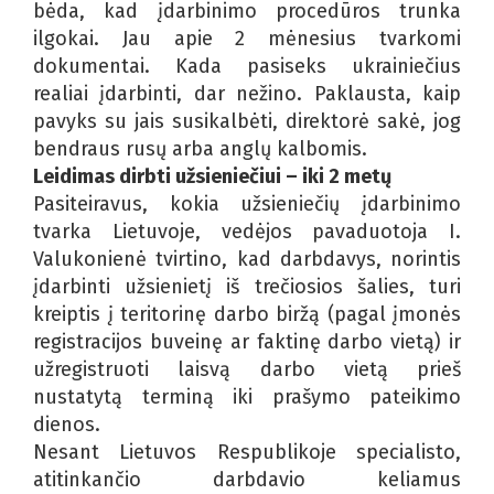
bėda, kad įdarbinimo procedūros trunka
ilgokai. Jau apie 2 mėnesius tvarkomi
dokumentai. Kada pasiseks ukrainiečius
realiai įdarbinti, dar nežino. Paklausta, kaip
pavyks su jais susikalbėti, direktorė sakė, jog
bendraus rusų arba anglų kalbomis.
Leidimas dirbti užsieniečiui – iki 2 metų
Pasiteiravus, kokia užsieniečių įdarbinimo
tvarka Lietuvoje, vedėjos pavaduotoja I.
Valukonienė tvirtino, kad darbdavys, norintis
įdarbinti užsienietį iš trečiosios šalies, turi
kreiptis į teritorinę darbo biržą (pagal įmonės
registracijos buveinę ar faktinę darbo vietą) ir
užregistruoti laisvą darbo vietą prieš
nustatytą terminą iki prašymo pateikimo
dienos.
Nesant Lietuvos Respublikoje specialisto,
atitinkančio darbdavio keliamus