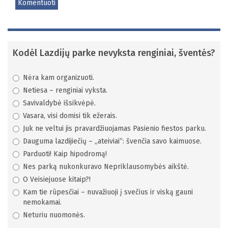
Komentuoti
Kodėl Lazdijų parke nevyksta renginiai, šventės?
Nėra kam organizuoti.
Netiesa – renginiai vyksta.
Savivaldybė išsikvėpė.
Vasara, visi domisi tik ežerais.
Juk ne veltui jis pravardžiuojamas Pasienio fiestos parku.
Dauguma lazdijiečių – „ateiviai“: švenčia savo kaimuose.
Parduoti! Kaip hipodromą!
Nes parką nukonkuravo Nepriklausomybės aikštė.
O Veisiejuose kitaip?!
Kam tie rūpesčiai – nuvažiuoji į svečius ir viską gauni
nemokamai.
Neturiu nuomonės.