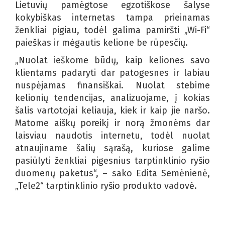
Lietuvių pamėgtose egzotiškose šalyse
kokybiškas internetas tampa prieinamas
ženkliai pigiau, todėl galima pamiršti „Wi-Fi“
paieškas ir mėgautis kelione be rūpesčių.
„Nuolat ieškome būdų, kaip keliones savo
klientams padaryti dar patogesnes ir labiau
nuspėjamas finansiškai. Nuolat stebime
kelionių tendencijas, analizuojame, į kokias
šalis vartotojai keliauja, kiek ir kaip jie naršo.
Matome aiškų poreikį ir norą žmonėms dar
laisviau naudotis internetu, todėl nuolat
atnaujiname šalių sąrašą, kuriose galime
pasiūlyti ženkliai pigesnius tarptinklinio ryšio
duomenų paketus“, – sako Edita Semėnienė,
„Tele2“ tarptinklinio ryšio produkto vadovė.