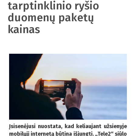
tarptinklinio ryšio
duomenų paketų
kainas
Įsisenėjusi nuostata, kad keliaujant užsienyje
mobilųjį internetą būtina išjungti. „Tele2“ siūlo