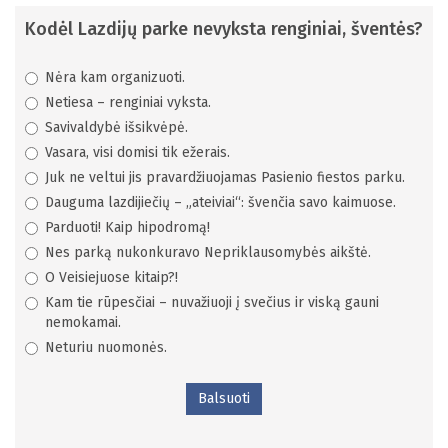
Kodėl Lazdijų parke nevyksta renginiai, šventės?
Nėra kam organizuoti.
Netiesa – renginiai vyksta.
Savivaldybė išsikvėpė.
Vasara, visi domisi tik ežerais.
Juk ne veltui jis pravardžiuojamas Pasienio fiestos parku.
Dauguma lazdijiečių – „ateiviai“: švenčia savo kaimuose.
Parduoti! Kaip hipodromą!
Nes parką nukonkuravo Nepriklausomybės aikštė.
O Veisiejuose kitaip?!
Kam tie rūpesčiai – nuvažiuoji į svečius ir viską gauni
nemokamai.
Neturiu nuomonės.
Balsuoti