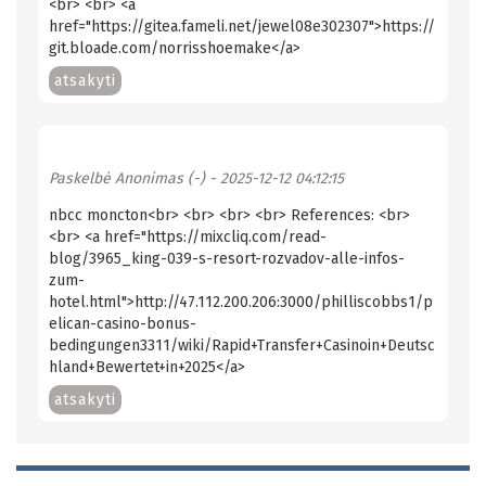
<br> <br> <a
href="https://gitea.fameli.net/jewel08e302307">https://
git.bloade.com/norrisshoemake</a>
atsakyti
Paskelbė
Anonimas (-)
- 2025-12-12 04:12:15
nbcc moncton<br> <br> <br> <br> References: <br>
<br> <a href="https://mixcliq.com/read-
blog/3965_king-039-s-resort-rozvadov-alle-infos-
zum-
hotel.html">http://47.112.200.206:3000/philliscobbs1/p
elican-casino-bonus-
bedingungen3311/wiki/Rapid+Transfer+Casinoin+Deutsc
hland+Bewertet+in+2025</a>
atsakyti