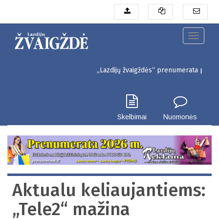
Pereiti
į
pagrindinį
turinį
Toggle
navigati
„Lazdijų žvaigždės“ prenumerata pigiau. Sein
Skelbimai
Nuomonės
Aktualu keliaujantiems:
„Tele2“ mažina