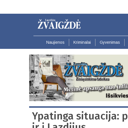
Pereiti
į
pagrindinį
turinį
Naujienos
Kriminalai
Gyvenimas
Ypatinga situacija: p
ir į Lazdijus