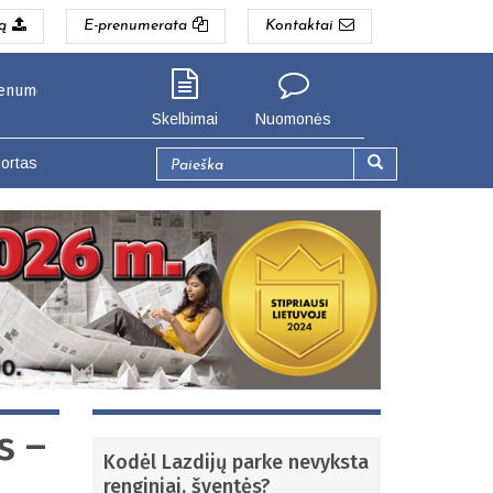
ą
E-prenumerata
Kontaktai
erata pigiau. Seinų g. 3, Lazdijai (Lazdijų gyventojams).
Skelbimai
Nuomonės
Paieškos
ortas
forma
Paieška
s –
Kodėl Lazdijų parke nevyksta
renginiai, šventės?