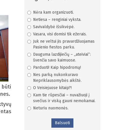
Nėra kam organizuoti.
Netiesa – renginiai vyksta.
Savivaldybė išsikvėpė.
Vasara, visi domisi tik ežerais.
Juk ne veltui jis pravardžiuojamas
Pasienio fiestos parku.
Dauguma lazdijiečių – „ateiviai“:
švenčia savo kaimuose.
Parduoti! Kaip hipodromą!
Nes parką nukonkuravo
Nepriklausomybės aikštė.
 būti
O Veisiejuose kitaip?!
ines.
Kam tie rūpesčiai – nuvažiuoji į
svečius ir viską gauni nemokamai.
ktyvų
Neturiu nuomonės.
entas
Balsuoti