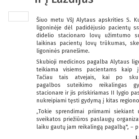
Šiuo metu VšĮ Alytaus apskrities S. K
ligoninėje dėl padidėjusio pacientų sr
didelio stacionaro lovų užimtumo su
laikinas pacientų lovų trūkumas, sk
ligoninės pranešime.
Skubioji medicinos pagalba Alytaus lig
teikiama visiems pacientams kaip įp
Tačiau tais atvejais, kai po skub
pagalbos suteikimo reikalingas g
stacionare ir jis priskiriamas II lygio p
nukreipiami tęsti gydymą į kitas regiono
„Tokie sprendimai priimami siekiant 
sveikatos priežiūros paslaugų organiz
laiku gautų jam reikalingą pagalbą", – p
L