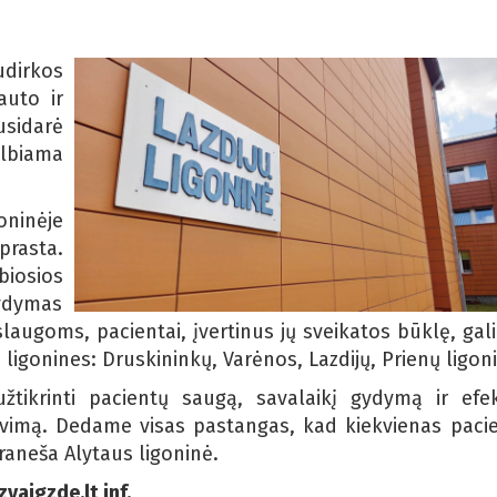
udirkos
auto ir
sidarė
elbiama
oninėje
rasta.
iosios
ydymas
aslaugoms, pacientai, įvertinus jų sveikatos būklę, gali
 ligonines: Druskininkų, Varėnos, Lazdijų, Prienų ligon
užtikrinti pacientų saugą, savalaikį gydymą ir efe
avimą. Dedame visas pastangas, kad kiekvienas paci
raneša Alytaus ligoninė.
zvaigzde.lt inf.