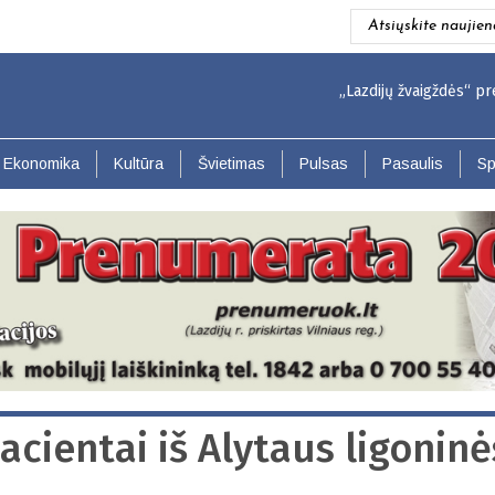
Atsiųskite naujien
„Lazdijų žvaigždės“ prenum
Ekonomika
Kultūra
Švietimas
Pulsas
Pasaulis
Sp
acientai iš Alytaus ligoninė