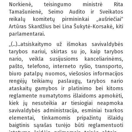
Norkienė, teisingumo ministrė Rita
Tamašunienė, Seimo Audito ir Sveikatos
reikalų komitetų pirmininkai „aušriečiai“
Artūras Skardžius bei Lina Šukytė-Korsakė, kiti
parlamentarai.
„(..)..atsiskaitymo už išmokas savivaldybės
tarybos nariui, skirtas su jo, kaip tarybos
nario, veikla susijusioms kanceliarinėms,
pašto, telefono, interneto ryšio, transporto,
biuro patalpų nuomos, viešosios informacijos
rengėjų teikiamų paslaugų, tarybos nario
ataskaitų gamybos ir platinimo bei kitoms
reglamente numatytoms išlaidoms apmokėti,
kiek jų nesuteikia ar tiesiogiai neapmoka
savivaldybės administracija, esminiai tvarkos
elementai, tinkamomis pripažintų išlaidų
baigtinis sąrašas turėjo būti reglamentuoti