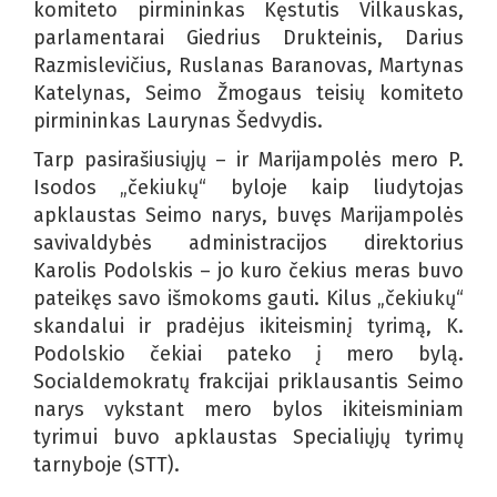
komiteto pirmininkas Kęstutis Vilkauskas,
parlamentarai Giedrius Drukteinis, Darius
Razmislevičius, Ruslanas Baranovas, Martynas
Katelynas, Seimo Žmogaus teisių komiteto
pirmininkas Laurynas Šedvydis.
Tarp pasirašiusiųjų – ir Marijampolės mero P.
Isodos „čekiukų“ byloje kaip liudytojas
apklaustas Seimo narys, buvęs Marijampolės
savivaldybės administracijos direktorius
Karolis Podolskis – jo kuro čekius meras buvo
pateikęs savo išmokoms gauti. Kilus „čekiukų“
skandalui ir pradėjus ikiteisminį tyrimą, K.
Podolskio čekiai pateko į mero bylą.
Socialdemokratų frakcijai priklausantis Seimo
narys vykstant mero bylos ikiteisminiam
tyrimui buvo apklaustas Specialiųjų tyrimų
tarnyboje (STT).