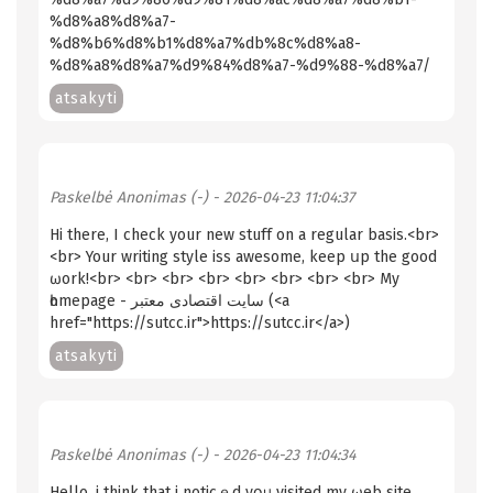
%d8%a8%d8%a7-
%d8%b6%d8%b1%d8%a7%db%8c%d8%a8-
%d8%a8%d8%a7%d9%84%d8%a7-%d9%88-%d8%a7/
atsakyti
Paskelbė
Anonimas (-)
- 2026-04-23 11:04:37
Hi thеre, I check your new stuff on a regular basis.<br>
<br> Your writing style iss awesome, keep սp the good
ѡork!<br> <br> <br> <br> <br> <br> <br> <br> My
һomepage - سایت اقتصادی معتبر (<a
href="https://sutcc.ir">https://sutcc.ir</a>)
atsakyti
Paskelbė
Anonimas (-)
- 2026-04-23 11:04:34
Ηello, i think that i noticｅd yօᥙ visited my ѡeb site