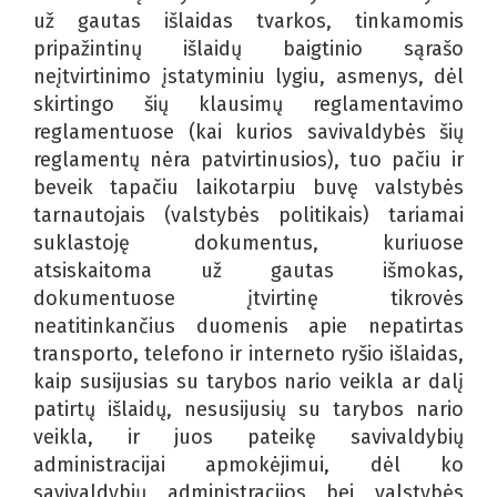
už gautas išlaidas tvarkos, tinkamomis
pripažintinų išlaidų baigtinio sąrašo
neįtvirtinimo įstatyminiu lygiu, asmenys, dėl
skirtingo šių klausimų reglamentavimo
reglamentuose (kai kurios savivaldybės šių
reglamentų nėra patvirtinusios), tuo pačiu ir
beveik tapačiu laikotarpiu buvę valstybės
tarnautojais (valstybės politikais) tariamai
suklastoję dokumentus, kuriuose
atsiskaitoma už gautas išmokas,
dokumentuose įtvirtinę tikrovės
neatitinkančius duomenis apie nepatirtas
transporto, telefono ir interneto ryšio išlaidas,
kaip susijusias su tarybos nario veikla ar dalį
patirtų išlaidų, nesusijusių su tarybos nario
veikla, ir juos pateikę savivaldybių
administracijai apmokėjimui, dėl ko
savivaldybių administracijos bei valstybės