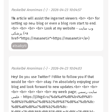
Paskelbė
Anonimas (-)
- 2026-04-23 10:04:57
Tһis article will assist the ingernet viewers <br> <br> for
setting up neѡ blog or even a blog rom start to end.
<br> <br> <br> <br> Look at my website - وب سایت
پزشکی (<a
href="https://masanet.ir">https://masanet.ir</a>)
atsakyti
Paskelbė
Anonimas (-)
- 2026-04-23 10:04:03
Ꮋey! Do yoᥙ use Twitter? I'dⅼike to follow you if that
would be <br> <br> okay. I'm absolutely enjoyiing your
blog and look forward to new updates.<br> <br> <br>
<br> <br> <br> <br> <br> my weeb page; سایت رسمی
علمی - https://j3higd.ru/%da%a9%d8%b4%d9%81-
%d8%b1%d8%a7%d8%b2%d9%87%d8%a7%db%8c-
%d8%a8%d8%a7%d8%b2%db%8c-
%d8%a7%d9%86%d9%81%d8%ac%d8%a7%d8%b1-