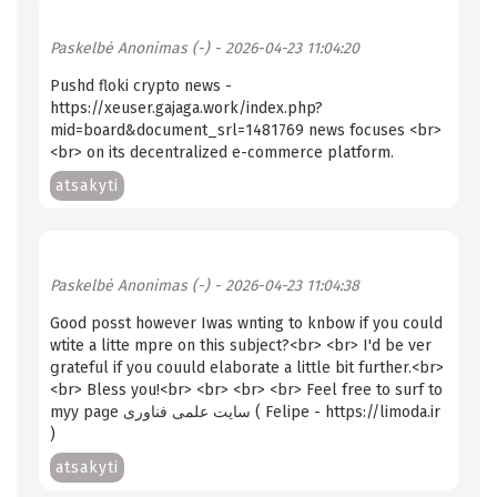
Paskelbė
Anonimas (-)
- 2026-04-23 11:04:20
Pushd floki crypto news -
https://xeuser.gajaga.work/index.php?
mid=board&document_srl=1481769 news focuses <br>
<br> on its decentralized e-commerce platform.
atsakyti
Paskelbė
Anonimas (-)
- 2026-04-23 11:04:38
Good posѕt however Iwas wnting to knbow if you could
wtіte a litte mpre on this subject?<br> <br> I'd be ver
ցrateful if you couuld elaborate a little bit further.<br>
<br> Вless you!<br> <br> <br> <br> Feel free to surf to
myy paɡe سایت علمی فناوری ( Felipe - https://limoda.ir
)
atsakyti