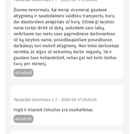
Žinoma nenormalu, kai merai, vicemerai, gaudami
atlyginimą ir naudodamiesi valdišku transportu, kuru,
dar dasidurdavo pinigėliais už kurą. Eiliniai gi tarybos
nariai turėjo dirbti už dyką, aukodami savo laiką,
nedirbame tuo metu savo pagrindinėse darbovietėse.
Už ką tarybos nariui, posėdžiaujančiam posėdžiuose,
darbdavys turi mokėti atlyginimą. Man tokio darbuotojo
nereikia, jis algos už nebuvimą darbe negautų. Tai ir
gaudavo tuos keliasdešimt, veliau gal net kelis šimtus
Eurų per mėnesį.
atsakyti
Paskelbė
Anonimas (-)
- 2026-04-17 05:04:15
Vogti ir klastoti čekučius yra nusikaltimas.
atsakyti