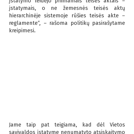
įstatymo leidėjo priimamais teisės aktais –
įstatymais, o ne žemesnės teisės aktų
hierarchinėje sistemoje rūšies teisės akte –
reglamente“, – rašoma politikų pasirašytame
kreipimesi.
Jame taip pat teigiama, kad dėl Vietos
savivaldos įstatyme nenumatyto atsiskaitymo