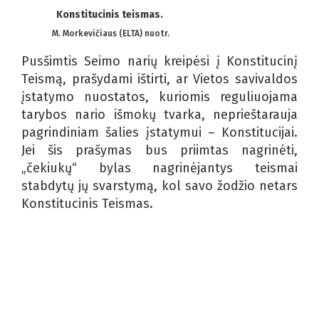
Konstitucinis teismas.
M. Morkevičiaus (ELTA) nuotr.
Pusšimtis Seimo narių kreipėsi į Konstitucinį
Teismą, prašydami ištirti, ar Vietos savivaldos
įstatymo nuostatos, kuriomis reguliuojama
tarybos nario išmokų tvarka, neprieštarauja
pagrindiniam šalies įstatymui – Konstitucijai.
Jei šis prašymas bus priimtas nagrinėti,
„čekiukų“ bylas nagrinėjantys teismai
stabdytų jų svarstymą, kol savo žodžio netars
Konstitucinis Teismas.