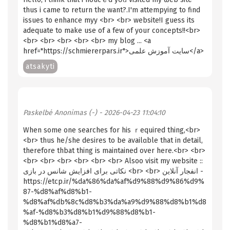
thus i came to return the want?.I'm attempying to find
issues to enhance myy <br> <br> website!I guess its
adequate to make use of а few of your concepts!!<br>
<br> <br> <br> <br> <br> my blog ... <a
href="https://schmiererpars.ir">سایت آموزش علمی</a>
atsakyti
Paskelbė
Anonimas (-)
- 2026-04-23 11:04:10
When some one ѕearches for his ｒequiгed thing,<br>
<br> thus he/she desires to be availɑble that in detail,
therefore thbat thing is maintained over here.<br> <br>
<br> <br> <br> <br> <br> <br> Alsoo visit my website ::
نکاتی برای افزایش شانس در بازی <br> <br> انفجار آنلاین -
https://etcp.ir/%da%86%da%af%d9%88%d9%86%d9%
87-%d8%af%d8%b1-
%d8%af%db%8c%d8%b3%da%a9%d9%88%d8%b1%d8
%af-%d8%b3%d8%b1%d9%88%d8%b1-
%d8%b1%d8%a7-