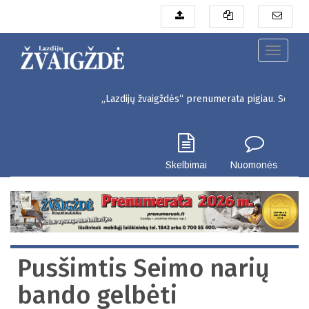
Pereiti
į
pagrindinį
turinį
Toggle
navigati
„Lazdijų žvaigždės“ prenumerata pigiau. Seinų g. 3, Laz
Skelbimai
Nuomonės
Pusšimtis Seimo narių
bando gelbėti