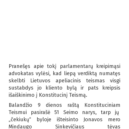
Pranešęs apie tokį parlamentarų kreipimąsi
advokatas vylėsi, kad liepą verdiktą numatęs
skelbti Lietuvos apeliacinis teismas visgi
sustabdys jo kliento bylą ir pats kreipsis
išaiškinimo į Konstitucinį Teismą.
Balandžio 9 dienos raštą Konstituciniam
Teismui pasirašė 51 Seimo narys, tarp jų
„čekiukų“ byloje išteisinto Jonavos mero
Mindaugo Sinkevičiaus tėvas