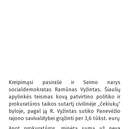
Kreipimąsi pasirašė ir Seimo narys
socialdemokratas Ramūnas Vyžintas. Šiaulių
apylinkės teismas kovą patvirtino politiko ir
prokuratūros taikos sutartį civilinėje „čekiukų“
byloje, pagal ją R. Vyžintas sutiko Panevėžio
rajono savivaldybei grąžinti per 3,6 tūkst. eurų
Anot prokuratūros, minėtą sumą už neva