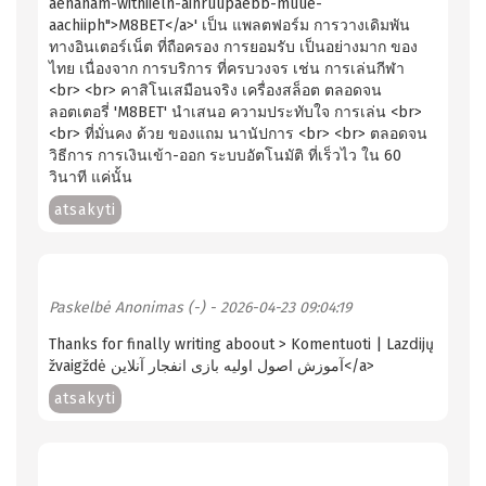
aenanam-withiieln-ainruupaebb-muue-
aachiiph">M8BET</a>' เป็น แพลตฟอร์ม การวางเดิมพัน
ทางอินเตอร์เน็ต ที่ถือครอง การยอมรับ เป็นอย่างมาก ของ
ไทย เนื่องจาก การบริการ ที่ครบวงจร เช่น การเล่นกีฬา
<br> <br> คาสิโนเสมือนจริง เครื่องสล็อต ตลอดจน
ลอตเตอรี่ 'M8BET' นำเสนอ ความประทับใจ การเล่น <br>
<br> ที่มั่นคง ด้วย ของแถม นานัปการ <br> <br> ตลอดจน
วิธีการ การเงินเข้า-ออก ระบบอัตโนมัติ ที่เร็วไว ใน 60
วินาที แค่นั้น
atsakyti
Paskelbė
Anonimas (-)
- 2026-04-23 09:04:19
Thanks foг finally writing aboout > Komentuoti | Lazⅾijų
žvaigždė آموزش اصول اولیه بازی انفجار آنلاین</a>
atsakyti