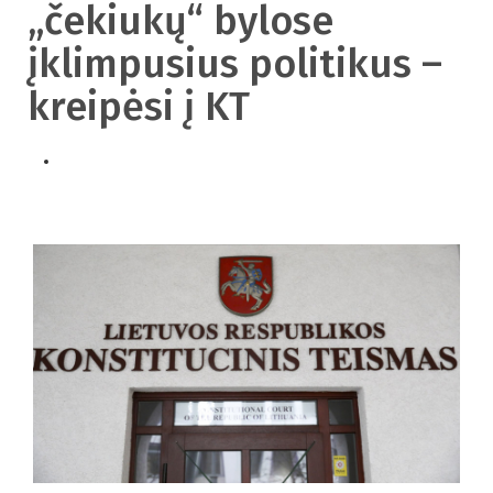
„čekiukų“ bylose
įklimpusius politikus –
kreipėsi į KT