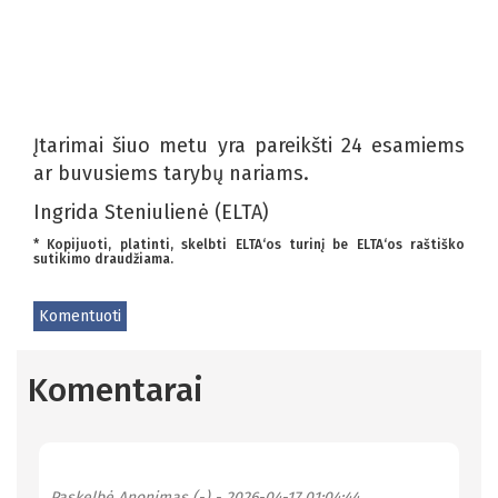
Įtarimai šiuo metu yra pareikšti 24 esamiems
ar buvusiems tarybų nariams.
Ingrida Steniulienė (ELTA)
* Kopijuoti, platinti, skelbti ELTA‘os turinį be ELTA‘os raštiško
sutikimo draudžiama.
Komentuoti
Komentarai
Paskelbė
Anonimas (-)
- 2026-04-17 01:04:44