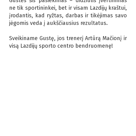
Gustės šis pasiekimas – didžiulis įvertinimas
ne tik sportininkei, bet ir visam Lazdijų kraštui,
įrodantis, kad ryžtas, darbas ir tikėjimas savo
jėgomis veda į aukščiausius rezultatus.
Sveikiname Gustę, jos trenerį Artūrą Mačionį ir
visą Lazdijų sporto centro bendruomenę!