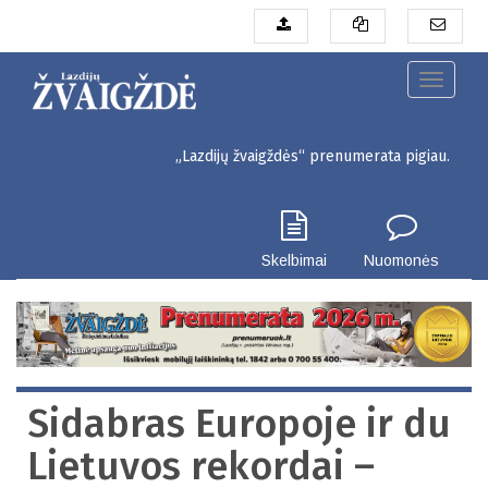
Pereiti
į
pagrindinį
turinį
Toggle
navigati
„Lazdijų žvaigždės“ prenumerata pigiau. Seinų g. 3, Lazdij
Skelbimai
Nuomonės
Sidabras Europoje ir du
Lietuvos rekordai –