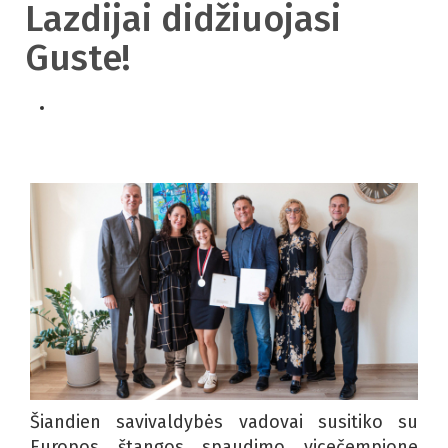
Lazdijai didžiuojasi
Guste!
Šiandien savivaldybės vadovai susitiko su
Europos štangos spaudimo vicečempione